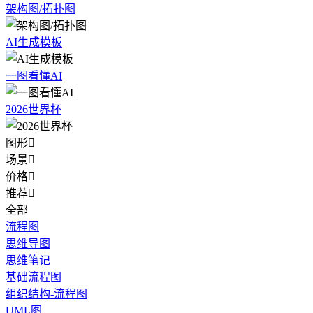
架构图/拓扑图
AI生成模板
一图看懂AI
2026世界杯
图形

场景

价格

推荐

全部
流程图
思维导图
思维笔记
基础流程图
组织结构-流程图
UML图