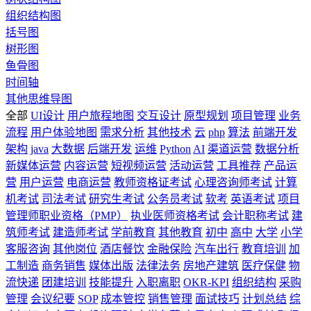
组织结构图
括号图
树形图
鱼骨图
时间轴
其他思维导图
全部
UI设计
用户旅程地图
交互设计
原型规划
项目管理
业务
流程
用户体验地图
需求分析
其他技术
云
php
算法
前端开发
架构
java
大数据
后端开发
运维
Python
AI
渠道运营
数据分析
新媒体运营
内容运营
短视频运营
活动运营
工具推荐
产品运
营
用户运营
电商运营
教师资格证考试
心理咨询师考试
计算
机考试
司法考试
研究生考试
公务员考试
软考
英语考试
项目
管理师职业资格（PMP）
执业医师资格考试
会计职称考试
建
筑师考试
建造师考试
学前教育
其他教育
初中
高中
大学
小学
客服咨询
其他岗位
酒店餐饮
金融保险
汽车出行
教育培训
加
工制造
商务销售
媒体出版
法律法务
房地产建筑
医疗保健
物
流快递
团建培训
技能提升
入职离职
OKR-KPI
组织结构
采购
管理
会议纪要
SOP
成本管控
销售管理
面试技巧
计划总结
综