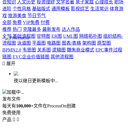
合知识
人文历史
投资理财
文学名著
亲子家庭
心理成长
职场
进阶
个性风格
基础版式
通用模板
影视综艺
生活常识
体育游
戏
旅游美食
节日节气
全部
免费
VIP免费
付费
推荐
热门
克隆最多
最新发布
达人作品
全部
基础流程图
甘特图
ER图
UML图
网络拓扑图
组织结构-
流程图
泳道图
平面图
电路图
图表/表格
架构图
原型图
BPMN2.0
韦恩图
关系图
逻辑图
魏朱商业模式
EPC事件过程
链图
EVC企业价值链图
其他流程图

展开
夜以继日更新模板中...
加载中...
发布文件
每天有
100,000+
文件在ProcessOn创建
免费使用
产品

