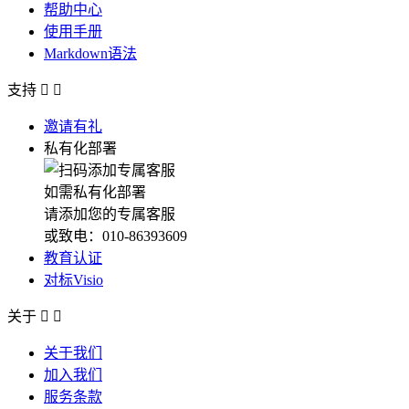
帮助中心
使用手册
Markdown语法
支持


邀请有礼
私有化部署
如需私有化部署
请添加您的专属客服
或致电：010-86393609
教育认证
对标Visio
关于


关于我们
加入我们
服务条款