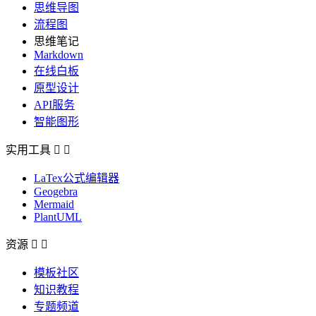
思维导图
流程图
思维笔记
Markdown
在线白板
原型设计
API服务
智能图形
实用工具


LaTex公式编辑器
Geogebra
Mermaid
PlantUML
资源


模板社区
知识教程
专题频道