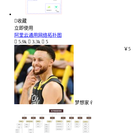

收藏
立即使用
阿里云通用网络拓扑图

5.9k

3.3k

5
￥5
梦想家彳