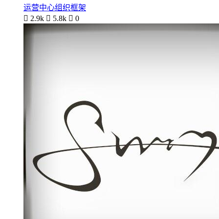
运营中心组织框架

2.9k

5.8k

0