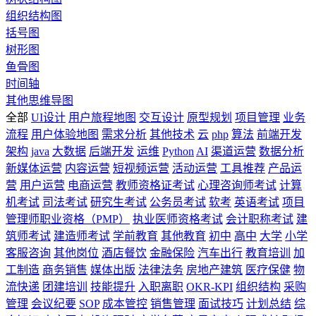
组织结构图
括号图
树形图
鱼骨图
时间轴
其他思维导图
全部
UI设计
用户旅程地图
交互设计
原型规划
项目管理
业务
流程
用户体验地图
需求分析
其他技术
云
php
算法
前端开发
架构
java
大数据
后端开发
运维
Python
AI
渠道运营
数据分析
新媒体运营
内容运营
短视频运营
活动运营
工具推荐
产品运
营
用户运营
电商运营
教师资格证考试
心理咨询师考试
计算
机考试
司法考试
研究生考试
公务员考试
软考
英语考试
项目
管理师职业资格（PMP）
执业医师资格考试
会计职称考试
建
筑师考试
建造师考试
学前教育
其他教育
初中
高中
大学
小学
客服咨询
其他岗位
酒店餐饮
金融保险
汽车出行
教育培训
加
工制造
商务销售
媒体出版
法律法务
房地产建筑
医疗保健
物
流快递
团建培训
技能提升
入职离职
OKR-KPI
组织结构
采购
管理
会议纪要
SOP
成本管控
销售管理
面试技巧
计划总结
综