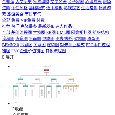
合知识
人文历史
投资理财
文学名著
亲子家庭
心理成长
职场
进阶
个性风格
基础版式
通用模板
影视综艺
生活常识
体育游
戏
旅游美食
节日节气
全部
免费
VIP免费
付费
推荐
热门
克隆最多
最新发布
达人作品
全部
基础流程图
甘特图
ER图
UML图
网络拓扑图
组织结构-
流程图
泳道图
平面图
电路图
图表/表格
架构图
原型图
BPMN2.0
韦恩图
关系图
逻辑图
魏朱商业模式
EPC事件过程
链图
EVC企业价值链图
其他流程图

展开

收藏