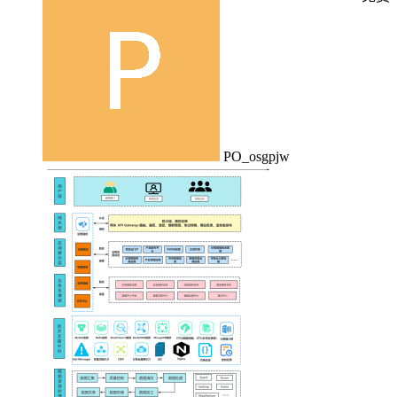
PO_osgpjw