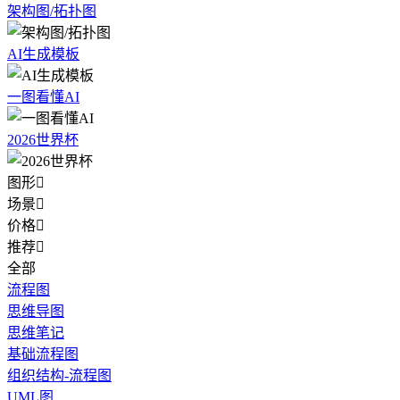
架构图/拓扑图
AI生成模板
一图看懂AI
2026世界杯
图形

场景

价格

推荐

全部
流程图
思维导图
思维笔记
基础流程图
组织结构-流程图
UML图