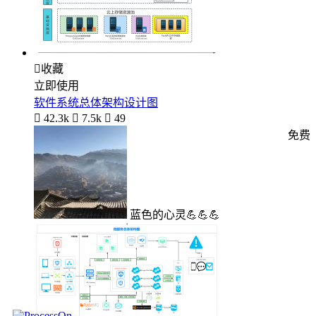

收藏
立即使用
软件系统总体架构设计图

42.3k

7.5k

49
免费
蓝色的心灵💪💪💪