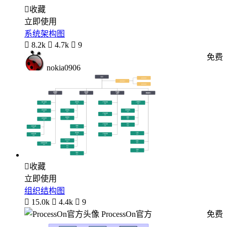

收藏
立即使用
系统架构图

8.2k

4.7k

9
免费
nokia0906

收藏
立即使用
组织结构图

15.0k

4.4k

9
ProcessOn官方
免费