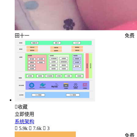
田十一
免费

收藏
立即使用
系统架构

5.9k

7.6k

3
免费