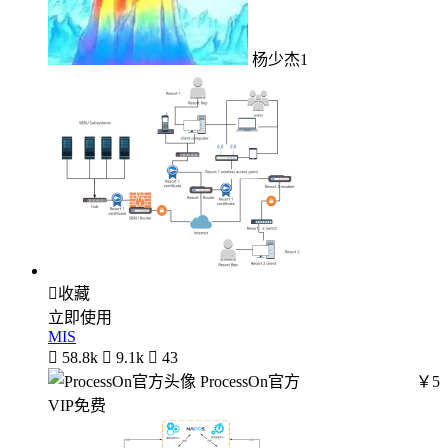
杨少杰1

收藏
立即使用
MIS

58.8k

9.1k

43
ProcessOn官方
￥5
VIP免费