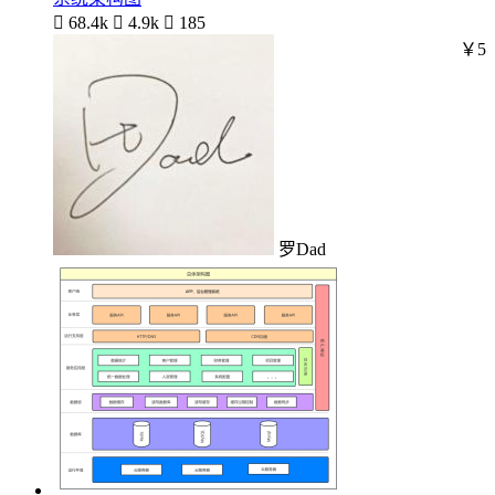

68.4k

4.9k

185
￥5
罗Dad