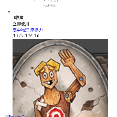

收藏
立即使用
高中物理 摩擦力

1.8k

26

0