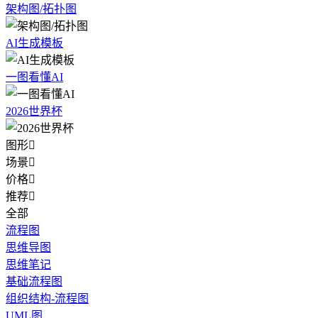
架构图/拓扑图
AI生成模板
一图看懂AI
2026世界杯
图形

场景

价格

推荐

全部
流程图
思维导图
思维笔记
基础流程图
组织结构-流程图
UML图