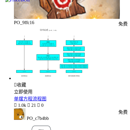
PO_9ffc16
免费

收藏
立即使用
单摆方程流程图

1.0k

21

0
免费
PO_c7b4bb