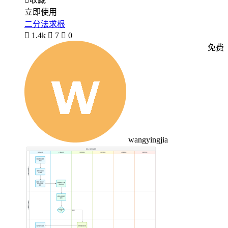
立即使用
二分法求根

1.4k

7

0
免费
wangyingjia