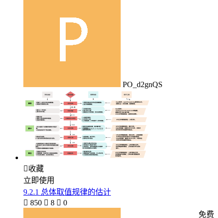
PO_d2gnQS

收藏
立即使用
9.2.1 总体取值规律的估计

850

8

0
免费