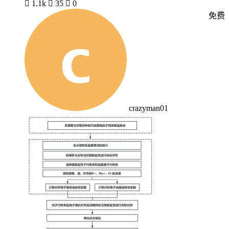

1.1k

35

0
免费
crazyman01