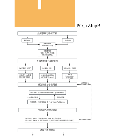
PO_xZInpB