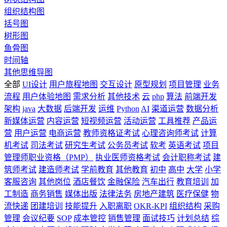
组织结构图
括号图
树形图
鱼骨图
时间轴
其他思维导图
全部
UI设计
用户旅程地图
交互设计
原型规划
项目管理
业务
流程
用户体验地图
需求分析
其他技术
云
php
算法
前端开发
架构
java
大数据
后端开发
运维
Python
AI
渠道运营
数据分析
新媒体运营
内容运营
短视频运营
活动运营
工具推荐
产品运
营
用户运营
电商运营
教师资格证考试
心理咨询师考试
计算
机考试
司法考试
研究生考试
公务员考试
软考
英语考试
项目
管理师职业资格（PMP）
执业医师资格考试
会计职称考试
建
筑师考试
建造师考试
学前教育
其他教育
初中
高中
大学
小学
客服咨询
其他岗位
酒店餐饮
金融保险
汽车出行
教育培训
加
工制造
商务销售
媒体出版
法律法务
房地产建筑
医疗保健
物
流快递
团建培训
技能提升
入职离职
OKR-KPI
组织结构
采购
管理
会议纪要
SOP
成本管控
销售管理
面试技巧
计划总结
综