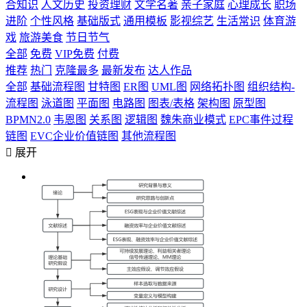
合知识
人文历史
投资理财
文学名著
亲子家庭
心理成长
职场
进阶
个性风格
基础版式
通用模板
影视综艺
生活常识
体育游
戏
旅游美食
节日节气
全部
免费
VIP免费
付费
推荐
热门
克隆最多
最新发布
达人作品
全部
基础流程图
甘特图
ER图
UML图
网络拓扑图
组织结构-
流程图
泳道图
平面图
电路图
图表/表格
架构图
原型图
BPMN2.0
韦恩图
关系图
逻辑图
魏朱商业模式
EPC事件过程
链图
EVC企业价值链图
其他流程图

展开