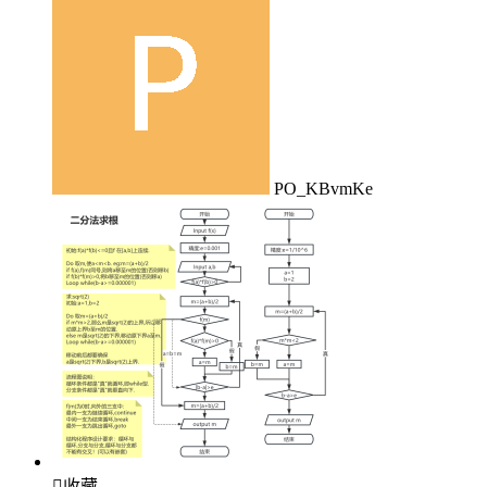
PO_KBvmKe

收藏