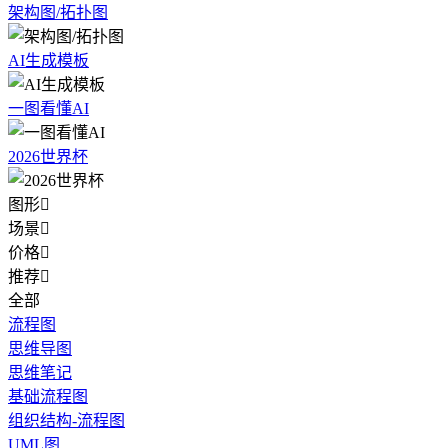
架构图/拓扑图
AI生成模板
一图看懂AI
2026世界杯
图形

场景

价格

推荐

全部
流程图
思维导图
思维笔记
基础流程图
组织结构-流程图
UML图