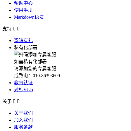
帮助中心
使用手册
Markdown语法
支持


邀请有礼
私有化部署
如需私有化部署
请添加您的专属客服
或致电：010-86393609
教育认证
对标Visio
关于


关于我们
加入我们
服务条款