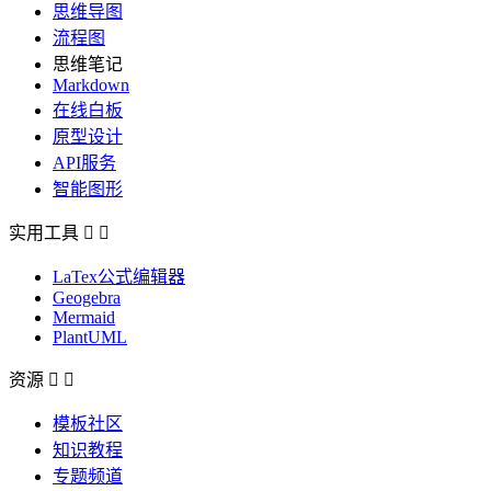
思维导图
流程图
思维笔记
Markdown
在线白板
原型设计
API服务
智能图形
实用工具


LaTex公式编辑器
Geogebra
Mermaid
PlantUML
资源


模板社区
知识教程
专题频道