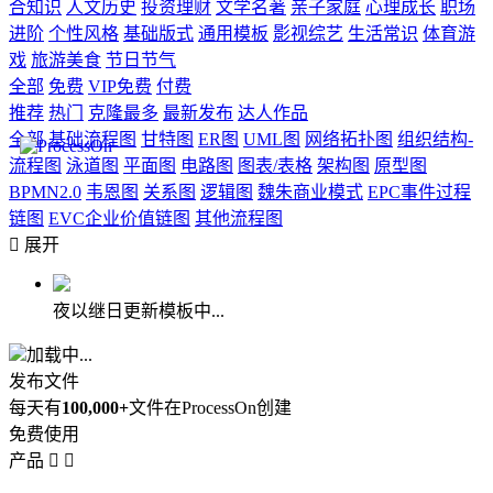
合知识
人文历史
投资理财
文学名著
亲子家庭
心理成长
职场
进阶
个性风格
基础版式
通用模板
影视综艺
生活常识
体育游
戏
旅游美食
节日节气
全部
免费
VIP免费
付费
推荐
热门
克隆最多
最新发布
达人作品
全部
基础流程图
甘特图
ER图
UML图
网络拓扑图
组织结构-
流程图
泳道图
平面图
电路图
图表/表格
架构图
原型图
BPMN2.0
韦恩图
关系图
逻辑图
魏朱商业模式
EPC事件过程
链图
EVC企业价值链图
其他流程图

展开
夜以继日更新模板中...
加载中...
发布文件
每天有
100,000+
文件在ProcessOn创建
免费使用
产品

