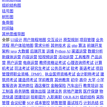
组织结构图
括号图
树形图
鱼骨图
时间轴
其他思维导图
全部
UI设计
用户旅程地图
交互设计
原型规划
项目管理
业务
流程
用户体验地图
需求分析
其他技术
云
php
算法
前端开发
架构
java
大数据
后端开发
运维
Python
AI
渠道运营
数据分析
新媒体运营
内容运营
短视频运营
活动运营
工具推荐
产品运
营
用户运营
电商运营
教师资格证考试
心理咨询师考试
计算
机考试
司法考试
研究生考试
公务员考试
软考
英语考试
项目
管理师职业资格（PMP）
执业医师资格考试
会计职称考试
建
筑师考试
建造师考试
学前教育
其他教育
初中
高中
大学
小学
客服咨询
其他岗位
酒店餐饮
金融保险
汽车出行
教育培训
加
工制造
商务销售
媒体出版
法律法务
房地产建筑
医疗保健
物
流快递
团建培训
技能提升
入职离职
OKR-KPI
组织结构
采购
管理
会议纪要
SOP
成本管控
销售管理
面试技巧
计划总结
综