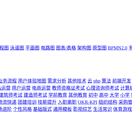
流程图
泳道图
平面图
电路图
图表/表格
架构图
原型图
BPMN2.0
业务流程
用户体验地图
需求分析
其他技术
云
php
算法
前端开发
品运营
用户运营
电商运营
教师资格证考试
心理咨询师考试
计算
建筑师考试
建造师考试
学前教育
其他教育
初中
高中
大学
小学
物流快递
团建培训
技能提升
入职离职
OKR-KPI
组织结构
采购
场进阶
个性风格
基础版式
通用模板
影视综艺
生活常识
体育游戏