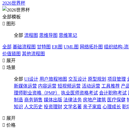
2026世界杯
全部模板

图形
全部
流程图
思维导图
思维笔记
全部
基础流程图
甘特图
ER图
UML图
网络拓扑图
组织结构-
价值链图
其他流程图

展开

场景
全部
UI设计
用户旅程地图
交互设计
原型规划
项目管理
新媒体运营
内容运营
短视频运营
活动运营
工具推荐
产
理师职业资格（PMP）
执业医师资格考试
会计职称考试
制造
商务销售
媒体出版
法律法务
房地产建筑
医疗保健
知识
人文历史
投资理财
文学名著
亲子家庭
心理成长
职

展开

价格