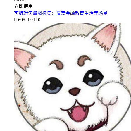
立即使用
可编辑矢量图标集：覆盖金融教育生活等场景

695

0

0