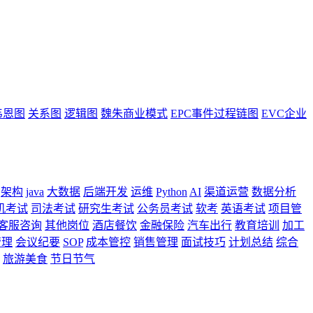
韦恩图
关系图
逻辑图
魏朱商业模式
EPC事件过程链图
EVC企业
架构
java
大数据
后端开发
运维
Python
AI
渠道运营
数据分析
机考试
司法考试
研究生考试
公务员考试
软考
英语考试
项目管
客服咨询
其他岗位
酒店餐饮
金融保险
汽车出行
教育培训
加工
管理
会议纪要
SOP
成本管控
销售管理
面试技巧
计划总结
综合
旅游美食
节日节气