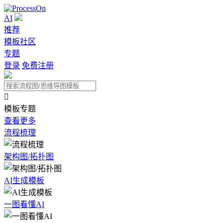
AI
推荐
模板社区
专题
登录
免费注册

模板专题
查看更多
流程梳理
架构图/拓扑图
AI生成模板
一图看懂AI