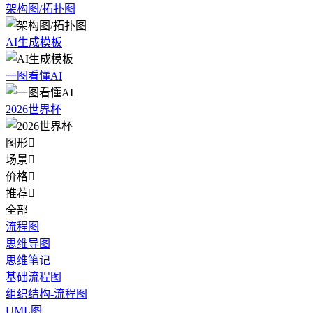
架构图/拓扑图
AI生成模板
一图看懂AI
2026世界杯
图形

场景

价格

推荐

全部
流程图
思维导图
思维笔记
基础流程图
组织结构-流程图
UML图