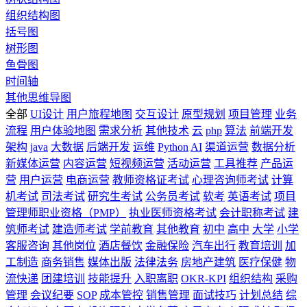
组织结构图
括号图
树形图
鱼骨图
时间轴
其他思维导图
全部
UI设计
用户旅程地图
交互设计
原型规划
项目管理
业务
流程
用户体验地图
需求分析
其他技术
云
php
算法
前端开发
架构
java
大数据
后端开发
运维
Python
AI
渠道运营
数据分析
新媒体运营
内容运营
短视频运营
活动运营
工具推荐
产品运
营
用户运营
电商运营
教师资格证考试
心理咨询师考试
计算
机考试
司法考试
研究生考试
公务员考试
软考
英语考试
项目
管理师职业资格（PMP）
执业医师资格考试
会计职称考试
建
筑师考试
建造师考试
学前教育
其他教育
初中
高中
大学
小学
客服咨询
其他岗位
酒店餐饮
金融保险
汽车出行
教育培训
加
工制造
商务销售
媒体出版
法律法务
房地产建筑
医疗保健
物
流快递
团建培训
技能提升
入职离职
OKR-KPI
组织结构
采购
管理
会议纪要
SOP
成本管控
销售管理
面试技巧
计划总结
综