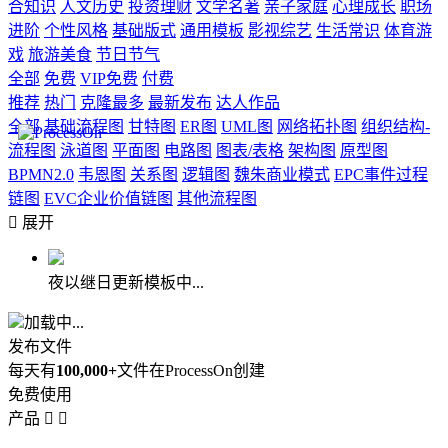
合知识
人文历史
投资理财
文学名著
亲子家庭
心理成长
职场
进阶
个性风格
基础版式
通用模板
影视综艺
生活常识
体育游
戏
旅游美食
节日节气
全部
免费
VIP免费
付费
推荐
热门
克隆最多
最新发布
达人作品
全部
基础流程图
甘特图
ER图
UML图
网络拓扑图
组织结构-
流程图
泳道图
平面图
电路图
图表/表格
架构图
原型图
BPMN2.0
韦恩图
关系图
逻辑图
魏朱商业模式
EPC事件过程
链图
EVC企业价值链图
其他流程图

展开
夜以继日更新模板中...
加载中...
发布文件
每天有
100,000+
文件在ProcessOn创建
免费使用
产品

