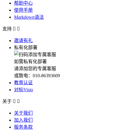
帮助中心
使用手册
Markdown语法
支持


邀请有礼
私有化部署
如需私有化部署
请添加您的专属客服
或致电：010-86393609
教育认证
对标Visio
关于


关于我们
加入我们
服务条款