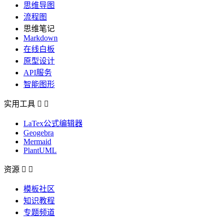
思维导图
流程图
思维笔记
Markdown
在线白板
原型设计
API服务
智能图形
实用工具


LaTex公式编辑器
Geogebra
Mermaid
PlantUML
资源


模板社区
知识教程
专题频道