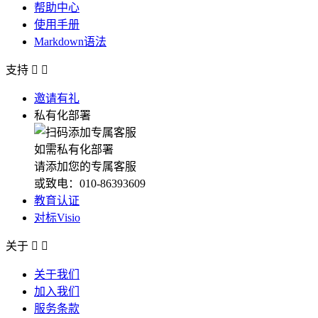
帮助中心
使用手册
Markdown语法
支持


邀请有礼
私有化部署
如需私有化部署
请添加您的专属客服
或致电：010-86393609
教育认证
对标Visio
关于


关于我们
加入我们
服务条款