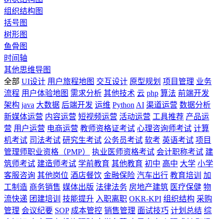
组织结构图
括号图
树形图
鱼骨图
时间轴
其他思维导图
全部
UI设计
用户旅程地图
交互设计
原型规划
项目管理
业务
流程
用户体验地图
需求分析
其他技术
云
php
算法
前端开发
架构
java
大数据
后端开发
运维
Python
AI
渠道运营
数据分析
新媒体运营
内容运营
短视频运营
活动运营
工具推荐
产品运
营
用户运营
电商运营
教师资格证考试
心理咨询师考试
计算
机考试
司法考试
研究生考试
公务员考试
软考
英语考试
项目
管理师职业资格（PMP）
执业医师资格考试
会计职称考试
建
筑师考试
建造师考试
学前教育
其他教育
初中
高中
大学
小学
客服咨询
其他岗位
酒店餐饮
金融保险
汽车出行
教育培训
加
工制造
商务销售
媒体出版
法律法务
房地产建筑
医疗保健
物
流快递
团建培训
技能提升
入职离职
OKR-KPI
组织结构
采购
管理
会议纪要
SOP
成本管控
销售管理
面试技巧
计划总结
综