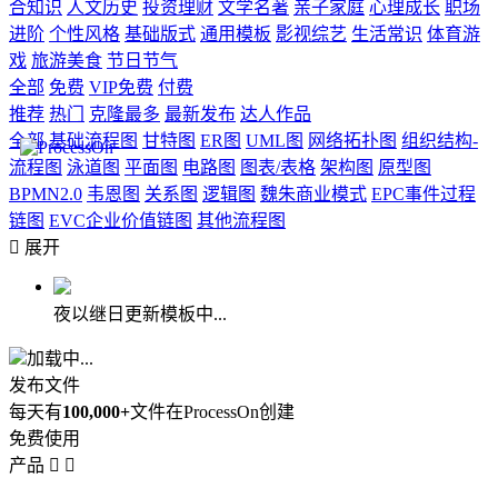
合知识
人文历史
投资理财
文学名著
亲子家庭
心理成长
职场
进阶
个性风格
基础版式
通用模板
影视综艺
生活常识
体育游
戏
旅游美食
节日节气
全部
免费
VIP免费
付费
推荐
热门
克隆最多
最新发布
达人作品
全部
基础流程图
甘特图
ER图
UML图
网络拓扑图
组织结构-
流程图
泳道图
平面图
电路图
图表/表格
架构图
原型图
BPMN2.0
韦恩图
关系图
逻辑图
魏朱商业模式
EPC事件过程
链图
EVC企业价值链图
其他流程图

展开
夜以继日更新模板中...
加载中...
发布文件
每天有
100,000+
文件在ProcessOn创建
免费使用
产品

