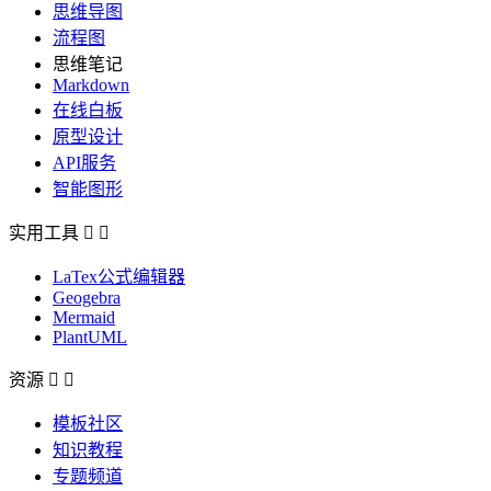
思维导图
流程图
思维笔记
Markdown
在线白板
原型设计
API服务
智能图形
实用工具


LaTex公式编辑器
Geogebra
Mermaid
PlantUML
资源


模板社区
知识教程
专题频道