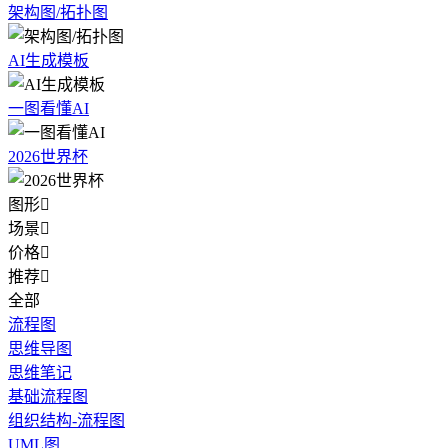
架构图/拓扑图
AI生成模板
一图看懂AI
2026世界杯
图形

场景

价格

推荐

全部
流程图
思维导图
思维笔记
基础流程图
组织结构-流程图
UML图