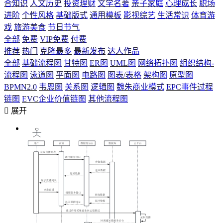
合知识
人文历史
投资理财
文学名著
亲子家庭
心理成长
职场
进阶
个性风格
基础版式
通用模板
影视综艺
生活常识
体育游
戏
旅游美食
节日节气
全部
免费
VIP免费
付费
推荐
热门
克隆最多
最新发布
达人作品
全部
基础流程图
甘特图
ER图
UML图
网络拓扑图
组织结构-
流程图
泳道图
平面图
电路图
图表/表格
架构图
原型图
BPMN2.0
韦恩图
关系图
逻辑图
魏朱商业模式
EPC事件过程
链图
EVC企业价值链图
其他流程图

展开