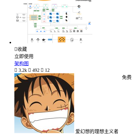

收藏
立即使用
架构图

3.2k

492

12
免费
爱幻想的理想主义者