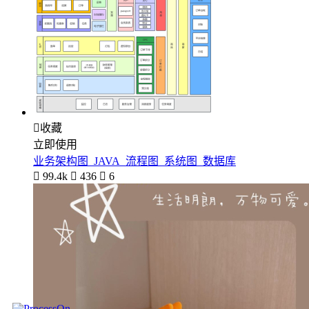

收藏
立即使用
业务架构图_JAVA_流程图_系统图_数据库

99.4k

436

6