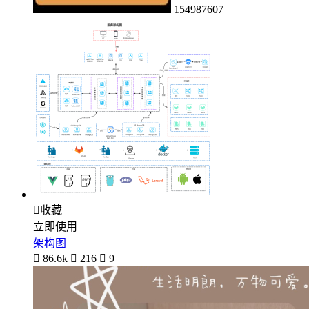
154987607

收藏
立即使用
架构图

86.6k

216

9