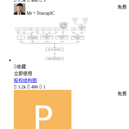

1.5k

488

3
免费
Mr丶TeacupJC

收藏
立即使用
股权结构图

3.2k

486

1
免费