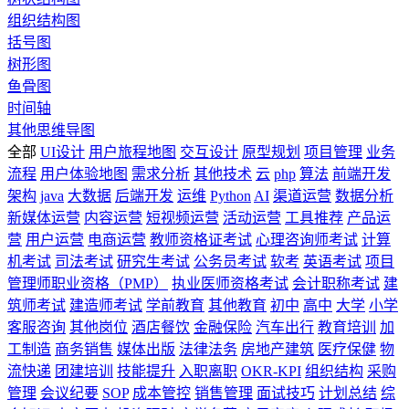
组织结构图
括号图
树形图
鱼骨图
时间轴
其他思维导图
全部
UI设计
用户旅程地图
交互设计
原型规划
项目管理
业务
流程
用户体验地图
需求分析
其他技术
云
php
算法
前端开发
架构
java
大数据
后端开发
运维
Python
AI
渠道运营
数据分析
新媒体运营
内容运营
短视频运营
活动运营
工具推荐
产品运
营
用户运营
电商运营
教师资格证考试
心理咨询师考试
计算
机考试
司法考试
研究生考试
公务员考试
软考
英语考试
项目
管理师职业资格（PMP）
执业医师资格考试
会计职称考试
建
筑师考试
建造师考试
学前教育
其他教育
初中
高中
大学
小学
客服咨询
其他岗位
酒店餐饮
金融保险
汽车出行
教育培训
加
工制造
商务销售
媒体出版
法律法务
房地产建筑
医疗保健
物
流快递
团建培训
技能提升
入职离职
OKR-KPI
组织结构
采购
管理
会议纪要
SOP
成本管控
销售管理
面试技巧
计划总结
综