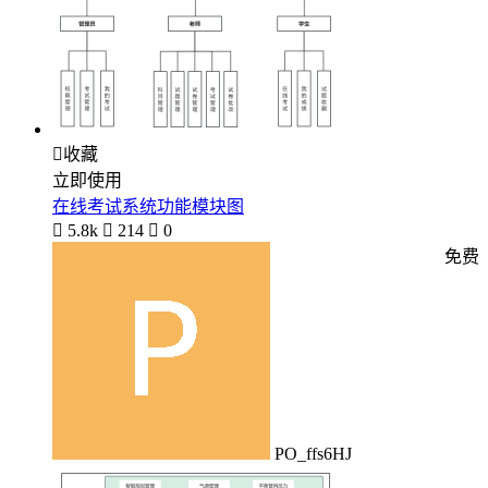

收藏
立即使用
在线考试系统功能模块图

5.8k

214

0
免费
PO_ffs6HJ