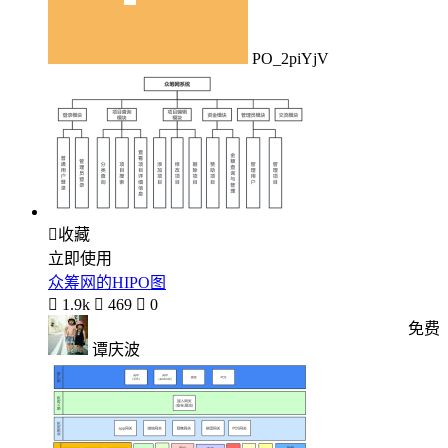
PO_2piYjV

收藏
立即使用
众筹网的HIPO图

1.9k

469

0
免费
谭庆波