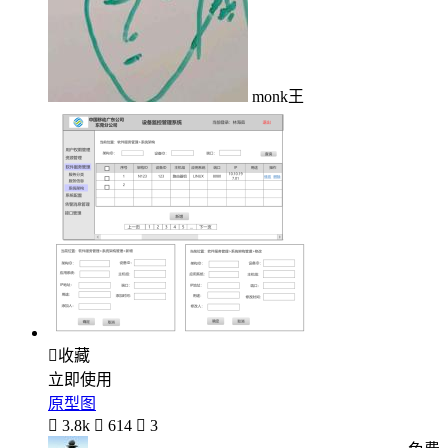
monk王

收藏
立即使用
原型图

3.8k

614

3