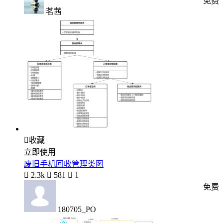
免费
茗茜

收藏
立即使用
废旧手机回收管理类图

2.3k

581

1
免费
180705_PO