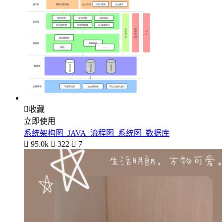

收藏
立即使用
系统架构图_JAVA_流程图_系统图_数据库

95.0k

322

7