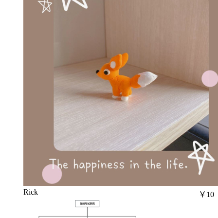
Rick
￥10