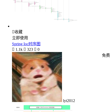

收藏
立即使用
Spring Ioc时序图

1.1k

323

0
免费
lyt2012