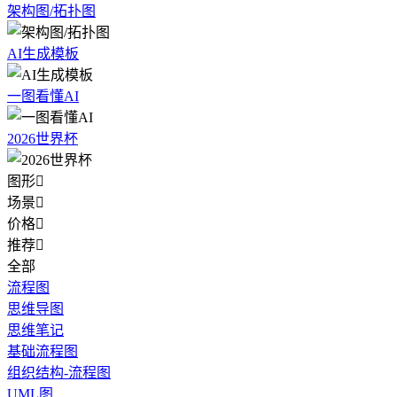
架构图/拓扑图
AI生成模板
一图看懂AI
2026世界杯
图形

场景

价格

推荐

全部
流程图
思维导图
思维笔记
基础流程图
组织结构-流程图
UML图