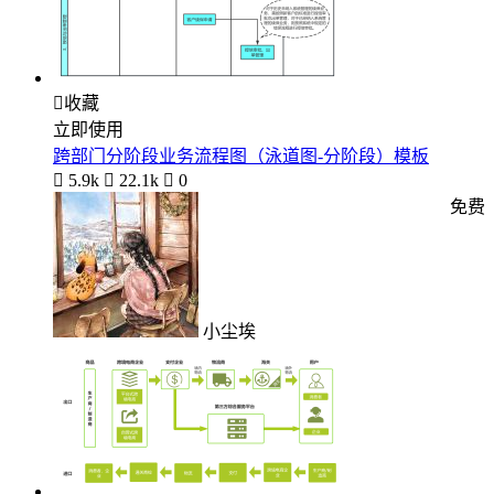

收藏
立即使用
跨部门分阶段业务流程图（泳道图-分阶段）模板

5.9k

22.1k

0
免费
小尘埃