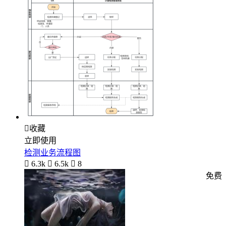

收藏
立即使用
检测业务流程图

6.3k

6.5k

8
免费