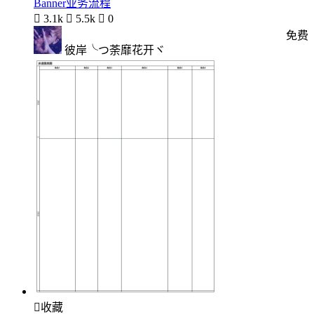
Banner业务流程

3.1k

5.5k

0
免费
彼岸╰つ荼靡花开ヾ

收藏