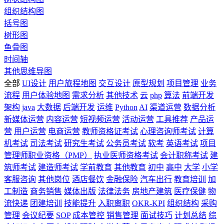
组织结构图
括号图
树形图
鱼骨图
时间轴
其他思维导图
全部
UI设计
用户旅程地图
交互设计
原型规划
项目管理
业务
流程
用户体验地图
需求分析
其他技术
云
php
算法
前端开发
架构
java
大数据
后端开发
运维
Python
AI
渠道运营
数据分析
新媒体运营
内容运营
短视频运营
活动运营
工具推荐
产品运
营
用户运营
电商运营
教师资格证考试
心理咨询师考试
计算
机考试
司法考试
研究生考试
公务员考试
软考
英语考试
项目
管理师职业资格（PMP）
执业医师资格考试
会计职称考试
建
筑师考试
建造师考试
学前教育
其他教育
初中
高中
大学
小学
客服咨询
其他岗位
酒店餐饮
金融保险
汽车出行
教育培训
加
工制造
商务销售
媒体出版
法律法务
房地产建筑
医疗保健
物
流快递
团建培训
技能提升
入职离职
OKR-KPI
组织结构
采购
管理
会议纪要
SOP
成本管控
销售管理
面试技巧
计划总结
综