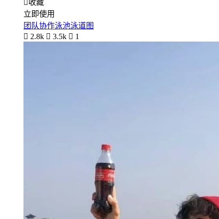

收藏
立即使用
团队协作泳池泳道图

2.8k

3.5k

1