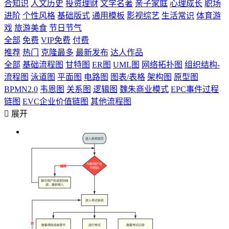
合知识
人文历史
投资理财
文学名著
亲子家庭
心理成长
职场
进阶
个性风格
基础版式
通用模板
影视综艺
生活常识
体育游
戏
旅游美食
节日节气
全部
免费
VIP免费
付费
推荐
热门
克隆最多
最新发布
达人作品
全部
基础流程图
甘特图
ER图
UML图
网络拓扑图
组织结构-
流程图
泳道图
平面图
电路图
图表/表格
架构图
原型图
BPMN2.0
韦恩图
关系图
逻辑图
魏朱商业模式
EPC事件过程
链图
EVC企业价值链图
其他流程图

展开