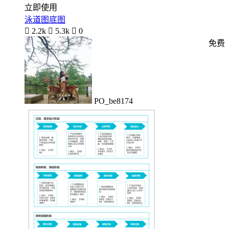
立即使用
泳道图底图

2.2k

5.3k

0
免费
PO_be8174