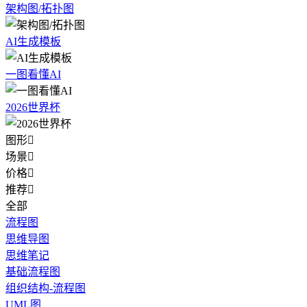
架构图/拓扑图
AI生成模板
一图看懂AI
2026世界杯
图形

场景

价格

推荐

全部
流程图
思维导图
思维笔记
基础流程图
组织结构-流程图
UML图