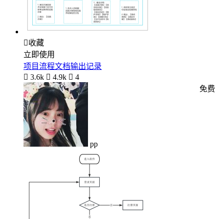

收藏
立即使用
项目流程文档输出记录

3.6k

4.9k

4
免费
pp