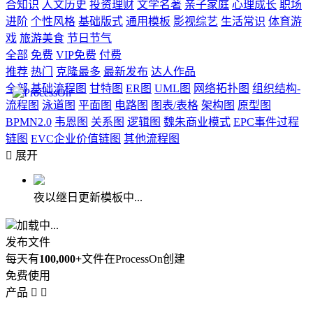
合知识
人文历史
投资理财
文学名著
亲子家庭
心理成长
职场
进阶
个性风格
基础版式
通用模板
影视综艺
生活常识
体育游
戏
旅游美食
节日节气
全部
免费
VIP免费
付费
推荐
热门
克隆最多
最新发布
达人作品
全部
基础流程图
甘特图
ER图
UML图
网络拓扑图
组织结构-
流程图
泳道图
平面图
电路图
图表/表格
架构图
原型图
BPMN2.0
韦恩图
关系图
逻辑图
魏朱商业模式
EPC事件过程
链图
EVC企业价值链图
其他流程图

展开
夜以继日更新模板中...
加载中...
发布文件
每天有
100,000+
文件在ProcessOn创建
免费使用
产品

