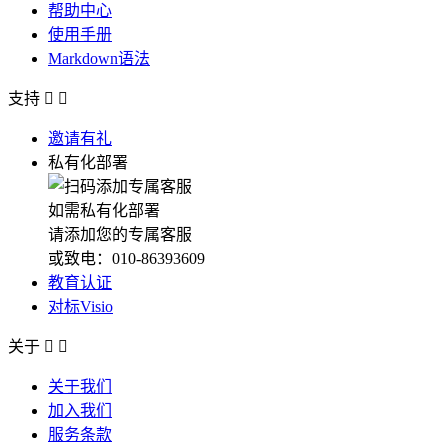
帮助中心
使用手册
Markdown语法
支持


邀请有礼
私有化部署
如需私有化部署
请添加您的专属客服
或致电：010-86393609
教育认证
对标Visio
关于


关于我们
加入我们
服务条款