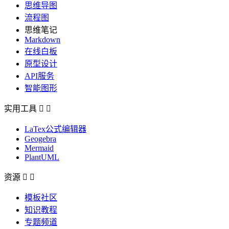
思维导图
流程图
思维笔记
Markdown
在线白板
原型设计
API服务
智能图形
实用工具


LaTex公式编辑器
Geogebra
Mermaid
PlantUML
资源


模板社区
知识教程
专题频道