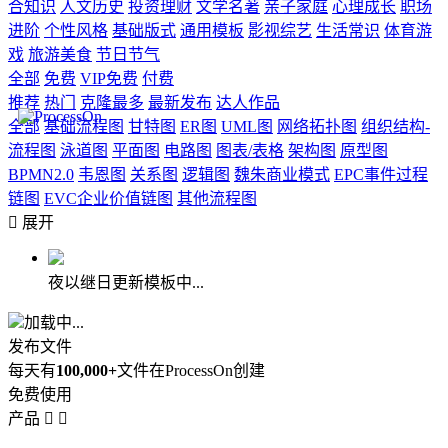
合知识
人文历史
投资理财
文学名著
亲子家庭
心理成长
职场
进阶
个性风格
基础版式
通用模板
影视综艺
生活常识
体育游
戏
旅游美食
节日节气
全部
免费
VIP免费
付费
推荐
热门
克隆最多
最新发布
达人作品
全部
基础流程图
甘特图
ER图
UML图
网络拓扑图
组织结构-
流程图
泳道图
平面图
电路图
图表/表格
架构图
原型图
BPMN2.0
韦恩图
关系图
逻辑图
魏朱商业模式
EPC事件过程
链图
EVC企业价值链图
其他流程图

展开
夜以继日更新模板中...
加载中...
发布文件
每天有
100,000+
文件在ProcessOn创建
免费使用
产品

