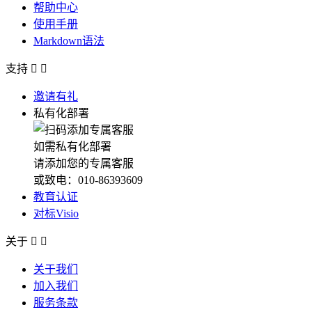
帮助中心
使用手册
Markdown语法
支持


邀请有礼
私有化部署
如需私有化部署
请添加您的专属客服
或致电：010-86393609
教育认证
对标Visio
关于


关于我们
加入我们
服务条款