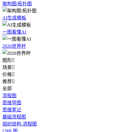
架构图/拓扑图
AI生成模板
一图看懂AI
2026世界杯
图形

场景

价格

推荐

全部
流程图
思维导图
思维笔记
基础流程图
组织结构-流程图
UML图