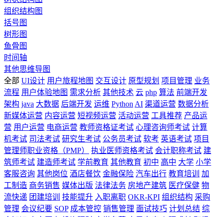
组织结构图
括号图
树形图
鱼骨图
时间轴
其他思维导图
全部
UI设计
用户旅程地图
交互设计
原型规划
项目管理
业务
流程
用户体验地图
需求分析
其他技术
云
php
算法
前端开发
架构
java
大数据
后端开发
运维
Python
AI
渠道运营
数据分析
新媒体运营
内容运营
短视频运营
活动运营
工具推荐
产品运
营
用户运营
电商运营
教师资格证考试
心理咨询师考试
计算
机考试
司法考试
研究生考试
公务员考试
软考
英语考试
项目
管理师职业资格（PMP）
执业医师资格考试
会计职称考试
建
筑师考试
建造师考试
学前教育
其他教育
初中
高中
大学
小学
客服咨询
其他岗位
酒店餐饮
金融保险
汽车出行
教育培训
加
工制造
商务销售
媒体出版
法律法务
房地产建筑
医疗保健
物
流快递
团建培训
技能提升
入职离职
OKR-KPI
组织结构
采购
管理
会议纪要
SOP
成本管控
销售管理
面试技巧
计划总结
综