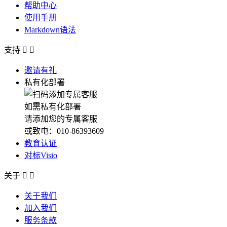
帮助中心
使用手册
Markdown语法
支持


邀请有礼
私有化部署
如需私有化部署
请添加您的专属客服
或致电：010-86393609
教育认证
对标Visio
关于


关于我们
加入我们
服务条款