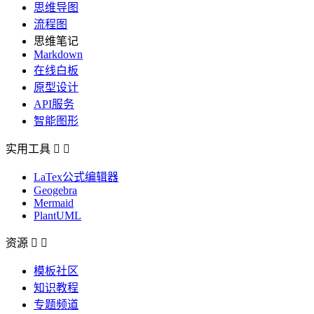
思维导图
流程图
思维笔记
Markdown
在线白板
原型设计
API服务
智能图形
实用工具


LaTex公式编辑器
Geogebra
Mermaid
PlantUML
资源


模板社区
知识教程
专题频道