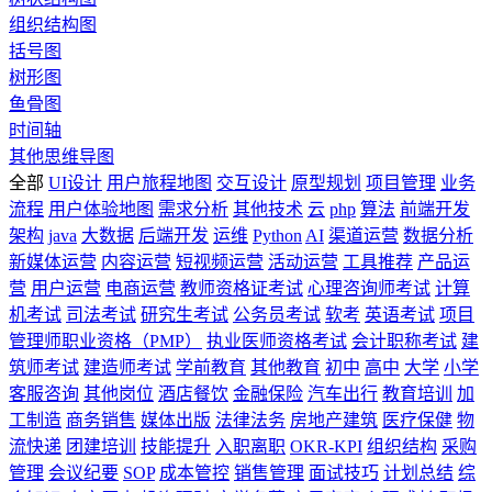
组织结构图
括号图
树形图
鱼骨图
时间轴
其他思维导图
全部
UI设计
用户旅程地图
交互设计
原型规划
项目管理
业务
流程
用户体验地图
需求分析
其他技术
云
php
算法
前端开发
架构
java
大数据
后端开发
运维
Python
AI
渠道运营
数据分析
新媒体运营
内容运营
短视频运营
活动运营
工具推荐
产品运
营
用户运营
电商运营
教师资格证考试
心理咨询师考试
计算
机考试
司法考试
研究生考试
公务员考试
软考
英语考试
项目
管理师职业资格（PMP）
执业医师资格考试
会计职称考试
建
筑师考试
建造师考试
学前教育
其他教育
初中
高中
大学
小学
客服咨询
其他岗位
酒店餐饮
金融保险
汽车出行
教育培训
加
工制造
商务销售
媒体出版
法律法务
房地产建筑
医疗保健
物
流快递
团建培训
技能提升
入职离职
OKR-KPI
组织结构
采购
管理
会议纪要
SOP
成本管控
销售管理
面试技巧
计划总结
综