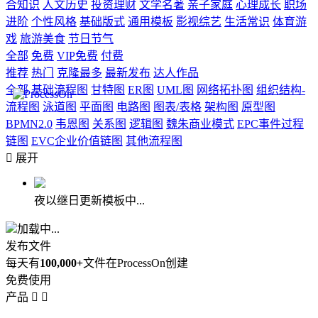
合知识
人文历史
投资理财
文学名著
亲子家庭
心理成长
职场
进阶
个性风格
基础版式
通用模板
影视综艺
生活常识
体育游
戏
旅游美食
节日节气
全部
免费
VIP免费
付费
推荐
热门
克隆最多
最新发布
达人作品
全部
基础流程图
甘特图
ER图
UML图
网络拓扑图
组织结构-
流程图
泳道图
平面图
电路图
图表/表格
架构图
原型图
BPMN2.0
韦恩图
关系图
逻辑图
魏朱商业模式
EPC事件过程
链图
EVC企业价值链图
其他流程图

展开
夜以继日更新模板中...
加载中...
发布文件
每天有
100,000+
文件在ProcessOn创建
免费使用
产品

