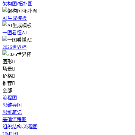
架构图/拓扑图
AI生成模板
一图看懂AI
2026世界杯
图形

场景

价格

推荐

全部
流程图
思维导图
思维笔记
基础流程图
组织结构-流程图
UML图