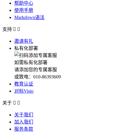
帮助中心
使用手册
Markdown语法
支持


邀请有礼
私有化部署
如需私有化部署
请添加您的专属客服
或致电：010-86393609
教育认证
对标Visio
关于


关于我们
加入我们
服务条款