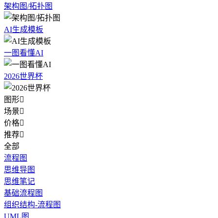
架构图/拓扑图
AI生成模板
一图看懂AI
2026世界杯
图形

场景

价格

推荐

全部
流程图
思维导图
思维笔记
基础流程图
组织结构-流程图
UML图