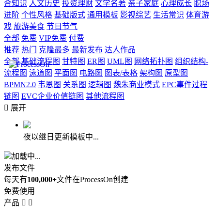
合知识
人文历史
投资理财
文学名著
亲子家庭
心理成长
职场
进阶
个性风格
基础版式
通用模板
影视综艺
生活常识
体育游
戏
旅游美食
节日节气
全部
免费
VIP免费
付费
推荐
热门
克隆最多
最新发布
达人作品
全部
基础流程图
甘特图
ER图
UML图
网络拓扑图
组织结构-
流程图
泳道图
平面图
电路图
图表/表格
架构图
原型图
BPMN2.0
韦恩图
关系图
逻辑图
魏朱商业模式
EPC事件过程
链图
EVC企业价值链图
其他流程图

展开
夜以继日更新模板中...
加载中...
发布文件
每天有
100,000+
文件在ProcessOn创建
免费使用
产品

