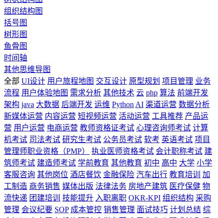
组织结构图
括号图
树形图
鱼骨图
时间轴
其他思维导图
全部
UI设计
用户旅程地图
交互设计
原型规划
项目管理
业务
流程
用户体验地图
需求分析
其他技术
云
php
算法
前端开发
架构
java
大数据
后端开发
运维
Python
AI
渠道运营
数据分析
新媒体运营
内容运营
短视频运营
活动运营
工具推荐
产品运
营
用户运营
电商运营
教师资格证考试
心理咨询师考试
计算
机考试
司法考试
研究生考试
公务员考试
软考
英语考试
项目
管理师职业资格（PMP）
执业医师资格考试
会计职称考试
建
筑师考试
建造师考试
学前教育
其他教育
初中
高中
大学
小学
客服咨询
其他岗位
酒店餐饮
金融保险
汽车出行
教育培训
加
工制造
商务销售
媒体出版
法律法务
房地产建筑
医疗保健
物
流快递
团建培训
技能提升
入职离职
OKR-KPI
组织结构
采购
管理
会议纪要
SOP
成本管控
销售管理
面试技巧
计划总结
综