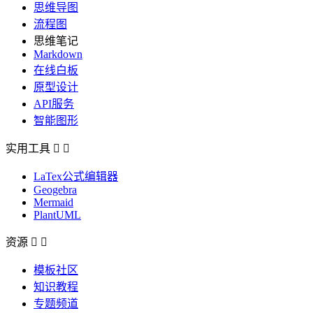
思维导图
流程图
思维笔记
Markdown
在线白板
原型设计
API服务
智能图形
实用工具


LaTex公式编辑器
Geogebra
Mermaid
PlantUML
资源


模板社区
知识教程
专题频道