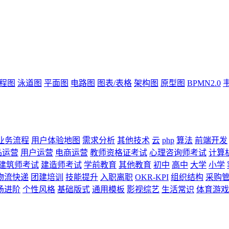
流程图
泳道图
平面图
电路图
图表/表格
架构图
原型图
BPMN2.0
业务流程
用户体验地图
需求分析
其他技术
云
php
算法
前端开发
品运营
用户运营
电商运营
教师资格证考试
心理咨询师考试
计算
建筑师考试
建造师考试
学前教育
其他教育
初中
高中
大学
小学
物流快递
团建培训
技能提升
入职离职
OKR-KPI
组织结构
采购
场进阶
个性风格
基础版式
通用模板
影视综艺
生活常识
体育游戏