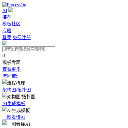
AI
推荐
模板社区
专题
登录
免费注册

模板专题
查看更多
流程梳理
架构图/拓扑图
AI生成模板
一图看懂AI