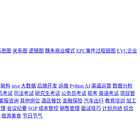
韦恩图
关系图
逻辑图
魏朱商业模式
EPC事件过程链图
EVC企业
架构
java
大数据
后端开发
运维
Python
AI
渠道运营
数据分析
机考试
司法考试
研究生考试
公务员考试
软考
英语考试
项目管
客服咨询
其他岗位
酒店餐饮
金融保险
汽车出行
教育培训
加工
管理
会议纪要
SOP
成本管控
销售管理
面试技巧
计划总结
综合
旅游美食
节日节气