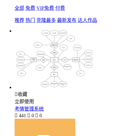
全部
免费
VIP免费
付费
推荐
热门
克隆最多
最新发布
达人作品

收藏
立即使用
考情管理系统

441

0

0