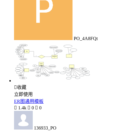
PO_4A8FQt

收藏
立即使用
ER图通用模板

1.4k

0

0
136933_PO