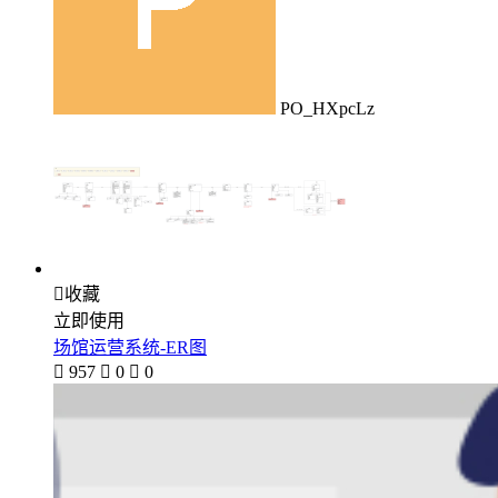
PO_HXpcLz

收藏
立即使用
场馆运营系统-ER图

957

0

0