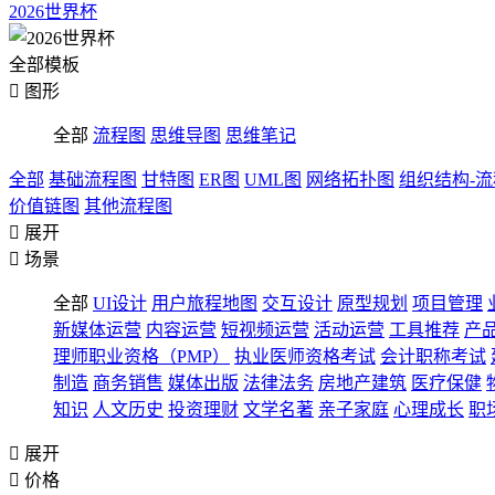
2026世界杯
全部模板

图形
全部
流程图
思维导图
思维笔记
全部
基础流程图
甘特图
ER图
UML图
网络拓扑图
组织结构-
价值链图
其他流程图

展开

场景
全部
UI设计
用户旅程地图
交互设计
原型规划
项目管理
新媒体运营
内容运营
短视频运营
活动运营
工具推荐
产
理师职业资格（PMP）
执业医师资格考试
会计职称考试
制造
商务销售
媒体出版
法律法务
房地产建筑
医疗保健
知识
人文历史
投资理财
文学名著
亲子家庭
心理成长
职

展开

价格