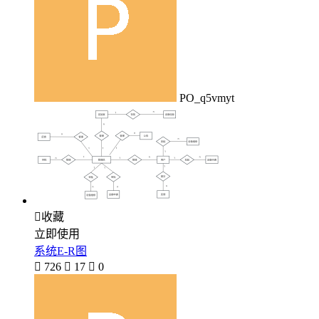
PO_q5vmyt

收藏
立即使用
系统E-R图

726

17

0