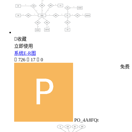

收藏
立即使用
系统E-R图

726

17

0
免费
PO_4A8FQt