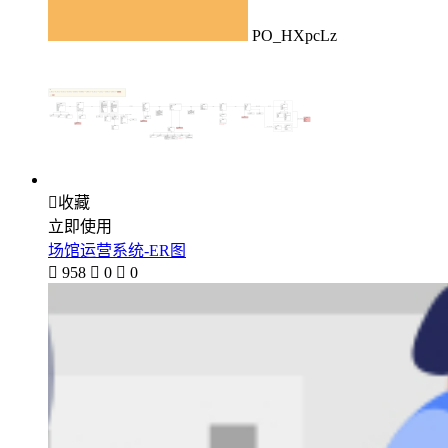
PO_HXpcLz

收藏
立即使用
场馆运营系统-ER图

958

0

0