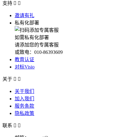
支持


邀请有礼
私有化部署
如需私有化部署
请添加您的专属客服
或致电：010-86393609
教育认证
对标Visio
关于


关于我们
加入我们
服务条款
隐私政策
联系

