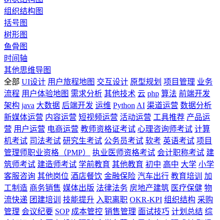
组织结构图
括号图
树形图
鱼骨图
时间轴
其他思维导图
全部
UI设计
用户旅程地图
交互设计
原型规划
项目管理
业务
流程
用户体验地图
需求分析
其他技术
云
php
算法
前端开发
架构
java
大数据
后端开发
运维
Python
AI
渠道运营
数据分析
新媒体运营
内容运营
短视频运营
活动运营
工具推荐
产品运
营
用户运营
电商运营
教师资格证考试
心理咨询师考试
计算
机考试
司法考试
研究生考试
公务员考试
软考
英语考试
项目
管理师职业资格（PMP）
执业医师资格考试
会计职称考试
建
筑师考试
建造师考试
学前教育
其他教育
初中
高中
大学
小学
客服咨询
其他岗位
酒店餐饮
金融保险
汽车出行
教育培训
加
工制造
商务销售
媒体出版
法律法务
房地产建筑
医疗保健
物
流快递
团建培训
技能提升
入职离职
OKR-KPI
组织结构
采购
管理
会议纪要
SOP
成本管控
销售管理
面试技巧
计划总结
综