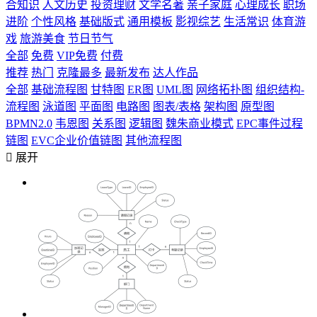
合知识
人文历史
投资理财
文学名著
亲子家庭
心理成长
职场
进阶
个性风格
基础版式
通用模板
影视综艺
生活常识
体育游
戏
旅游美食
节日节气
全部
免费
VIP免费
付费
推荐
热门
克隆最多
最新发布
达人作品
全部
基础流程图
甘特图
ER图
UML图
网络拓扑图
组织结构-
流程图
泳道图
平面图
电路图
图表/表格
架构图
原型图
BPMN2.0
韦恩图
关系图
逻辑图
魏朱商业模式
EPC事件过程
链图
EVC企业价值链图
其他流程图

展开