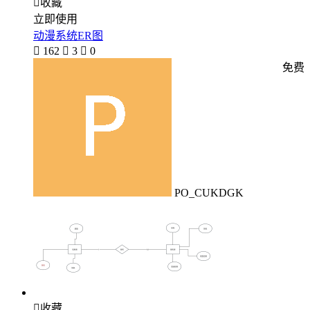

收藏
立即使用
动漫系统ER图

162

3

0
免费
PO_CUKDGK

收藏