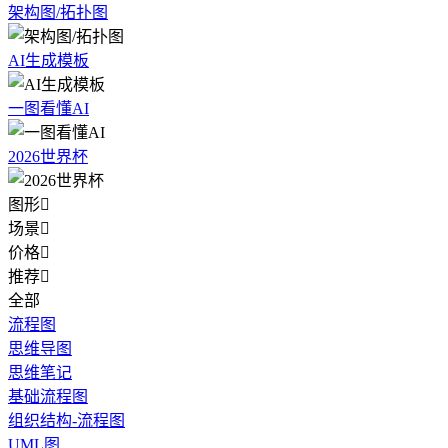
架构图/拓扑图
AI生成模板
一图看懂AI
2026世界杯
图形

场景

价格

推荐

全部
流程图
思维导图
思维笔记
基础流程图
组织结构-流程图
UML图