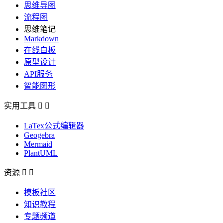
思维导图
流程图
思维笔记
Markdown
在线白板
原型设计
API服务
智能图形
实用工具


LaTex公式编辑器
Geogebra
Mermaid
PlantUML
资源


模板社区
知识教程
专题频道