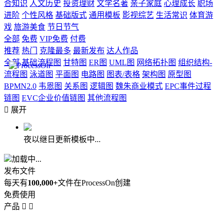
合知识
人文历史
投资理财
文学名著
亲子家庭
心理成长
职场
进阶
个性风格
基础版式
通用模板
影视综艺
生活常识
体育游
戏
旅游美食
节日节气
全部
免费
VIP免费
付费
推荐
热门
克隆最多
最新发布
达人作品
全部
基础流程图
甘特图
ER图
UML图
网络拓扑图
组织结构-
流程图
泳道图
平面图
电路图
图表/表格
架构图
原型图
BPMN2.0
韦恩图
关系图
逻辑图
魏朱商业模式
EPC事件过程
链图
EVC企业价值链图
其他流程图

展开
夜以继日更新模板中...
加载中...
发布文件
每天有
100,000+
文件在ProcessOn创建
免费使用
产品

