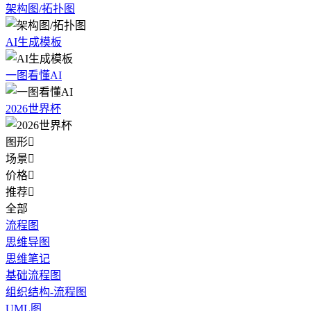
架构图/拓扑图
AI生成模板
一图看懂AI
2026世界杯
图形

场景

价格

推荐

全部
流程图
思维导图
思维笔记
基础流程图
组织结构-流程图
UML图