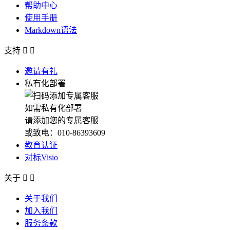
帮助中心
使用手册
Markdown语法
支持


邀请有礼
私有化部署
如需私有化部署
请添加您的专属客服
或致电：010-86393609
教育认证
对标Visio
关于


关于我们
加入我们
服务条款