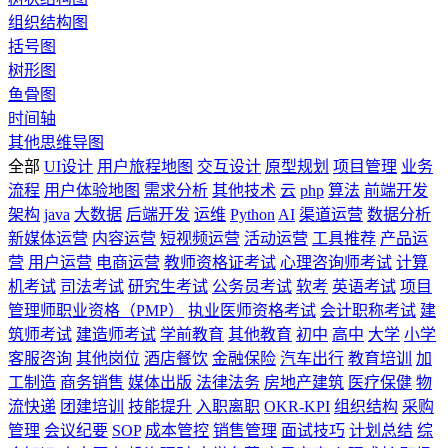
组织结构图
括号图
树形图
鱼骨图
时间轴
其他思维导图
全部
UI设计
用户旅程地图
交互设计
原型规划
项目管理
业务
流程
用户体验地图
需求分析
其他技术
云
php
算法
前端开发
架构
java
大数据
后端开发
运维
Python
AI
渠道运营
数据分析
新媒体运营
内容运营
短视频运营
活动运营
工具推荐
产品运
营
用户运营
电商运营
教师资格证考试
心理咨询师考试
计算
机考试
司法考试
研究生考试
公务员考试
软考
英语考试
项目
管理师职业资格（PMP）
执业医师资格考试
会计职称考试
建
筑师考试
建造师考试
学前教育
其他教育
初中
高中
大学
小学
客服咨询
其他岗位
酒店餐饮
金融保险
汽车出行
教育培训
加
工制造
商务销售
媒体出版
法律法务
房地产建筑
医疗保健
物
流快递
团建培训
技能提升
入职离职
OKR-KPI
组织结构
采购
管理
会议纪要
SOP
成本管控
销售管理
面试技巧
计划总结
综