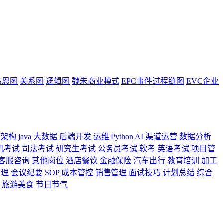
韦恩图
关系图
逻辑图
魏朱商业模式
EPC事件过程链图
EVC企业
架构
java
大数据
后端开发
运维
Python
AI
渠道运营
数据分析
机考试
司法考试
研究生考试
公务员考试
软考
英语考试
项目管
客服咨询
其他岗位
酒店餐饮
金融保险
汽车出行
教育培训
加工
管理
会议纪要
SOP
成本管控
销售管理
面试技巧
计划总结
综合
旅游美食
节日节气