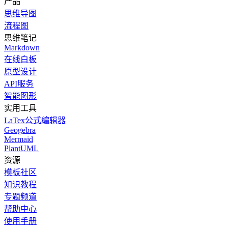
产品
思维导图
流程图
思维笔记
Markdown
在线白板
原型设计
API服务
智能图形
实用工具
LaTex公式编辑器
Geogebra
Mermaid
PlantUML
资源
模板社区
知识教程
专题频道
帮助中心
使用手册