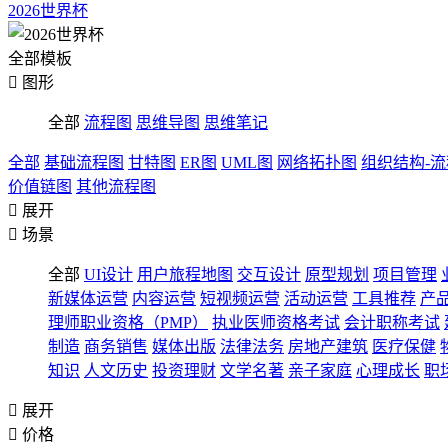
2026世界杯
全部模板

图形
全部
流程图
思维导图
思维笔记
全部
基础流程图
甘特图
ER图
UML图
网络拓扑图
组织结构-
价值链图
其他流程图

展开

场景
全部
UI设计
用户旅程地图
交互设计
原型规划
项目管理
新媒体运营
内容运营
短视频运营
活动运营
工具推荐
产
理师职业资格（PMP）
执业医师资格考试
会计职称考试
制造
商务销售
媒体出版
法律法务
房地产建筑
医疗保健
知识
人文历史
投资理财
文学名著
亲子家庭
心理成长
职

展开

价格