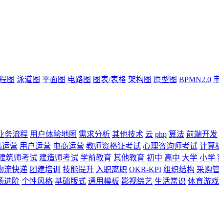
流程图
泳道图
平面图
电路图
图表/表格
架构图
原型图
BPMN2.0
业务流程
用户体验地图
需求分析
其他技术
云
php
算法
前端开发
品运营
用户运营
电商运营
教师资格证考试
心理咨询师考试
计算
建筑师考试
建造师考试
学前教育
其他教育
初中
高中
大学
小学
物流快递
团建培训
技能提升
入职离职
OKR-KPI
组织结构
采购
场进阶
个性风格
基础版式
通用模板
影视综艺
生活常识
体育游戏