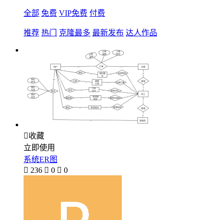
全部
免费
VIP免费
付费
推荐
热门
克隆最多
最新发布
达人作品

收藏
立即使用
系统ER图

236

0

0