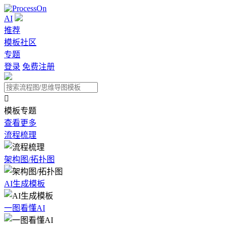
AI
推荐
模板社区
专题
登录
免费注册

模板专题
查看更多
流程梳理
架构图/拓扑图
AI生成模板
一图看懂AI