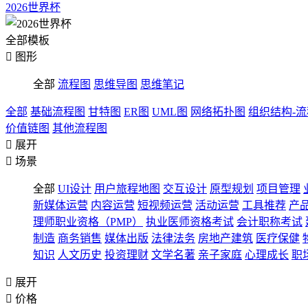
2026世界杯
全部模板

图形
全部
流程图
思维导图
思维笔记
全部
基础流程图
甘特图
ER图
UML图
网络拓扑图
组织结构-
价值链图
其他流程图

展开

场景
全部
UI设计
用户旅程地图
交互设计
原型规划
项目管理
新媒体运营
内容运营
短视频运营
活动运营
工具推荐
产
理师职业资格（PMP）
执业医师资格考试
会计职称考试
制造
商务销售
媒体出版
法律法务
房地产建筑
医疗保健
知识
人文历史
投资理财
文学名著
亲子家庭
心理成长
职

展开

价格