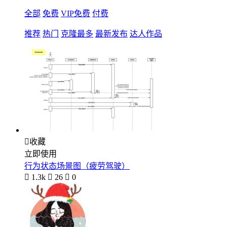
全部
免费
VIP免费
付费
推荐
热门
克隆最多
最新发布
达人作品

收藏
立即使用
行为状态场景图（疲劳驾驶）

1.3k

26

0