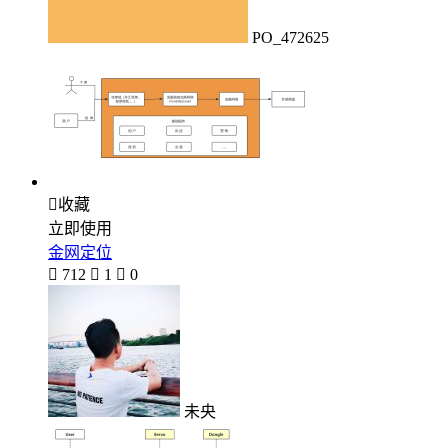
PO_472625

收藏
立即使用
金网定位

712

1

0
未央