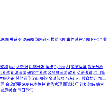
韦恩图
关系图
逻辑图
魏朱商业模式
EPC事件过程链图
EVC企业
架构
java
大数据
后端开发
运维
Python
AI
渠道运营
数据分析
机考试
司法考试
研究生考试
公务员考试
软考
英语考试
项目管
客服咨询
其他岗位
酒店餐饮
金融保险
汽车出行
教育培训
加工
管理
会议纪要
SOP
成本管控
销售管理
面试技巧
计划总结
综合
旅游美食
节日节气