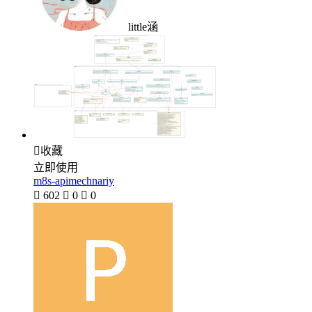
little涵

收藏
立即使用
m8s-apimechnariy

602

0

0