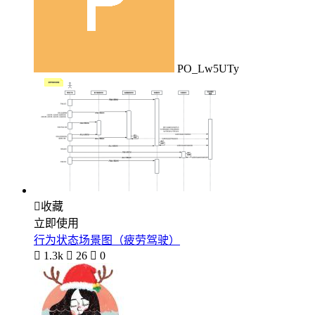
PO_Lw5UTy

收藏
立即使用
行为状态场景图（疲劳驾驶）

1.3k

26

0