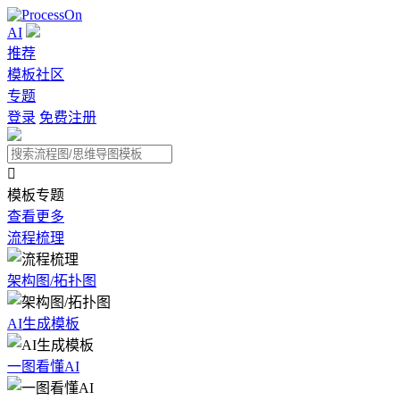
AI
推荐
模板社区
专题
登录
免费注册

模板专题
查看更多
流程梳理
架构图/拓扑图
AI生成模板
一图看懂AI