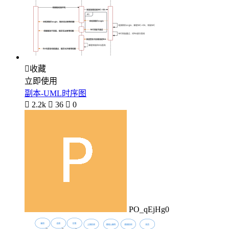

收藏
立即使用
副本-UML时序图

2.2k

36

0
PO_qEjHg0