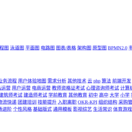
流程图
泳道图
平面图
电路图
图表/表格
架构图
原型图
BPMN2.0
业务流程
用户体验地图
需求分析
其他技术
云
php
算法
前端开发
品运营
用户运营
电商运营
教师资格证考试
心理咨询师考试
计算
建筑师考试
建造师考试
学前教育
其他教育
初中
高中
大学
小学
物流快递
团建培训
技能提升
入职离职
OKR-KPI
组织结构
采购
场进阶
个性风格
基础版式
通用模板
影视综艺
生活常识
体育游戏