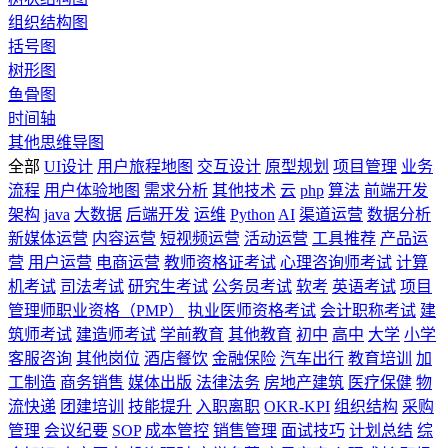
组织结构图
括号图
树形图
鱼骨图
时间轴
其他思维导图
全部
UI设计
用户旅程地图
交互设计
原型规划
项目管理
业务
流程
用户体验地图
需求分析
其他技术
云
php
算法
前端开发
架构
java
大数据
后端开发
运维
Python
AI
渠道运营
数据分析
新媒体运营
内容运营
短视频运营
活动运营
工具推荐
产品运
营
用户运营
电商运营
教师资格证考试
心理咨询师考试
计算
机考试
司法考试
研究生考试
公务员考试
软考
英语考试
项目
管理师职业资格（PMP）
执业医师资格考试
会计职称考试
建
筑师考试
建造师考试
学前教育
其他教育
初中
高中
大学
小学
客服咨询
其他岗位
酒店餐饮
金融保险
汽车出行
教育培训
加
工制造
商务销售
媒体出版
法律法务
房地产建筑
医疗保健
物
流快递
团建培训
技能提升
入职离职
OKR-KPI
组织结构
采购
管理
会议纪要
SOP
成本管控
销售管理
面试技巧
计划总结
综