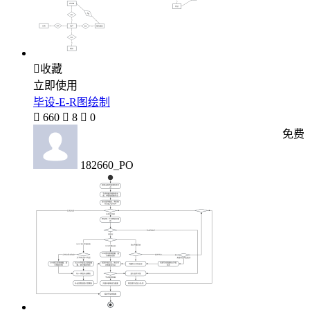

收藏
立即使用
毕设-E-R图绘制

660

8

0
免费
182660_PO