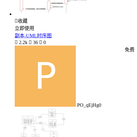

收藏
立即使用
副本-UML时序图

2.2k

36

0
免费
PO_qEjHg0