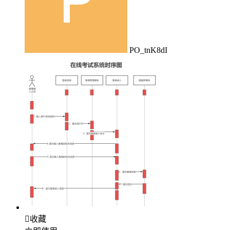
PO_tnK8dI

收藏