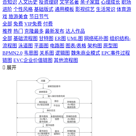
合知识
人文历史
投资理财
文学名著
亲子家庭
心理成长
职场
进阶
个性风格
基础版式
通用模板
影视综艺
生活常识
体育游
戏
旅游美食
节日节气
全部
免费
VIP免费
付费
推荐
热门
克隆最多
最新发布
达人作品
全部
基础流程图
甘特图
ER图
UML图
网络拓扑图
组织结构-
流程图
泳道图
平面图
电路图
图表/表格
架构图
原型图
BPMN2.0
韦恩图
关系图
逻辑图
魏朱商业模式
EPC事件过程
链图
EVC企业价值链图
其他流程图

展开