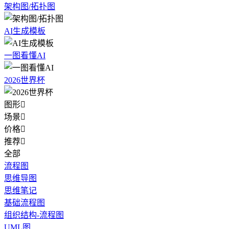
架构图/拓扑图
AI生成模板
一图看懂AI
2026世界杯
图形

场景

价格

推荐

全部
流程图
思维导图
思维笔记
基础流程图
组织结构-流程图
UML图