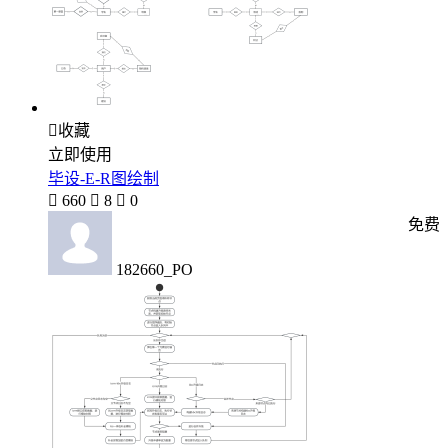

收藏
立即使用
毕设-E-R图绘制

660

8

0
免费
182660_PO