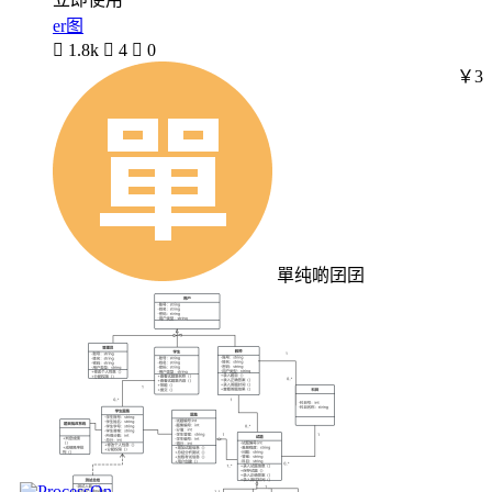
er图

1.8k

4

0
￥3
單纯啲囝囝