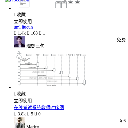

收藏
立即使用
uml liucun

1.4k

108

1
免费
理想三旬

收藏
立即使用
在线考试系统教师时序图

3.8k

5

0
￥6
Marico