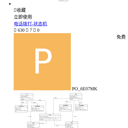

收藏
立即使用
电话拨打-状态机

630

7

0
免费
PO_6E07MK