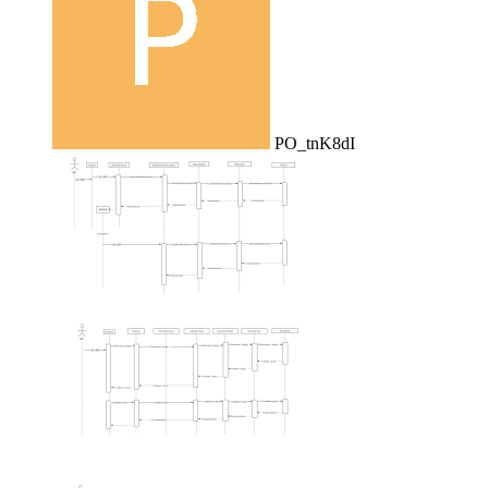
PO_tnK8dI