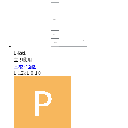

收藏
立即使用
三楼平面图

1.2k

0

0