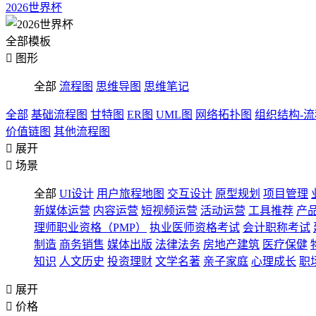
2026世界杯
全部模板

图形
全部
流程图
思维导图
思维笔记
全部
基础流程图
甘特图
ER图
UML图
网络拓扑图
组织结构-
价值链图
其他流程图

展开

场景
全部
UI设计
用户旅程地图
交互设计
原型规划
项目管理
新媒体运营
内容运营
短视频运营
活动运营
工具推荐
产
理师职业资格（PMP）
执业医师资格考试
会计职称考试
制造
商务销售
媒体出版
法律法务
房地产建筑
医疗保健
知识
人文历史
投资理财
文学名著
亲子家庭
心理成长
职

展开

价格