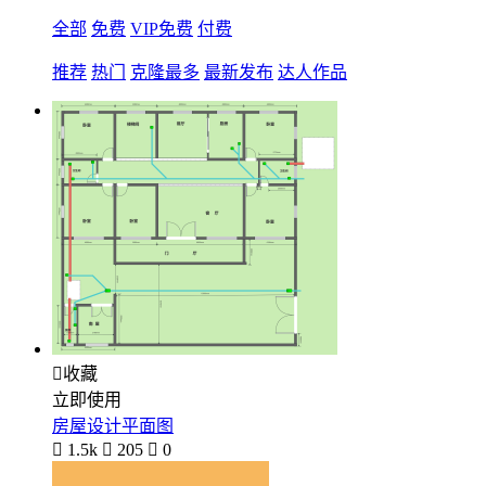
全部
免费
VIP免费
付费
推荐
热门
克隆最多
最新发布
达人作品

收藏
立即使用
房屋设计平面图

1.5k

205

0