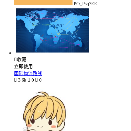
PO_Psq7EE

收藏
立即使用
国际物流路线

3.6k

0

0