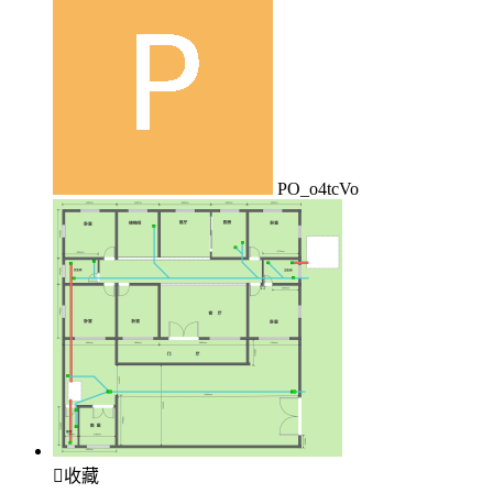
PO_o4tcVo

收藏