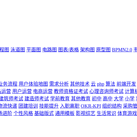
流程图
泳道图
平面图
电路图
图表/表格
架构图
原型图
BPMN2.0
业务流程
用户体验地图
需求分析
其他技术
云
php
算法
前端开发
品运营
用户运营
电商运营
教师资格证考试
心理咨询师考试
计算
建筑师考试
建造师考试
学前教育
其他教育
初中
高中
大学
小学
物流快递
团建培训
技能提升
入职离职
OKR-KPI
组织结构
采购
场进阶
个性风格
基础版式
通用模板
影视综艺
生活常识
体育游戏