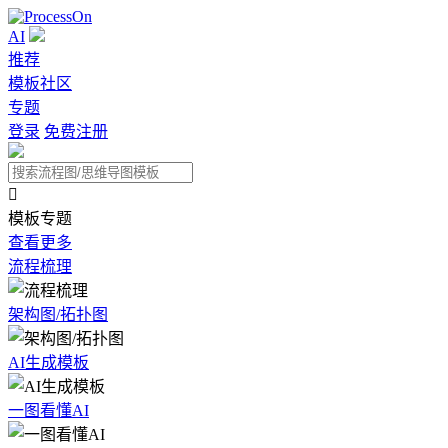
AI
推荐
模板社区
专题
登录
免费注册

模板专题
查看更多
流程梳理
架构图/拓扑图
AI生成模板
一图看懂AI