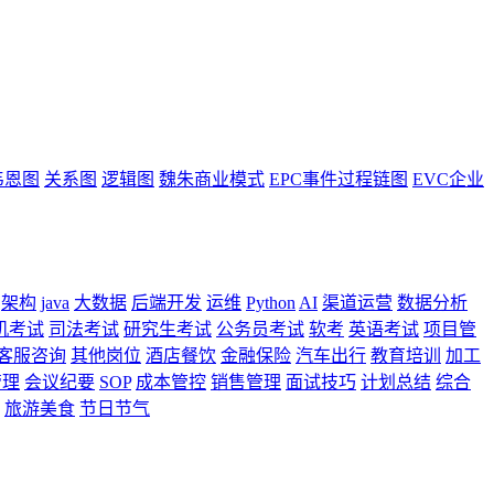
韦恩图
关系图
逻辑图
魏朱商业模式
EPC事件过程链图
EVC企业
架构
java
大数据
后端开发
运维
Python
AI
渠道运营
数据分析
机考试
司法考试
研究生考试
公务员考试
软考
英语考试
项目管
客服咨询
其他岗位
酒店餐饮
金融保险
汽车出行
教育培训
加工
管理
会议纪要
SOP
成本管控
销售管理
面试技巧
计划总结
综合
旅游美食
节日节气