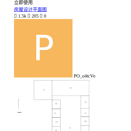
立即使用
房屋设计平面图

1.5k

205

0
PO_o4tcVo