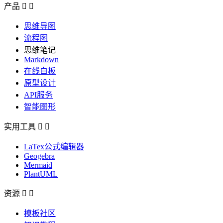
产品


思维导图
流程图
思维笔记
Markdown
在线白板
原型设计
API服务
智能图形
实用工具


LaTex公式编辑器
Geogebra
Mermaid
PlantUML
资源


模板社区