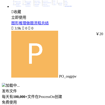

收藏
立即使用
图形推理做题流程总结

3.9k

0

0
￥20
PO_osgpjw
加载中...
发布文件
每天有
100,000+
文件在ProcessOn创建
免费使用