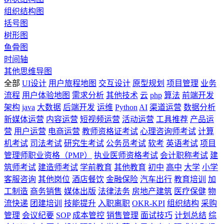
组织结构图
括号图
树形图
鱼骨图
时间轴
其他思维导图
全部
UI设计
用户旅程地图
交互设计
原型规划
项目管理
业务
流程
用户体验地图
需求分析
其他技术
云
php
算法
前端开发
架构
java
大数据
后端开发
运维
Python
AI
渠道运营
数据分析
新媒体运营
内容运营
短视频运营
活动运营
工具推荐
产品运
营
用户运营
电商运营
教师资格证考试
心理咨询师考试
计算
机考试
司法考试
研究生考试
公务员考试
软考
英语考试
项目
管理师职业资格（PMP）
执业医师资格考试
会计职称考试
建
筑师考试
建造师考试
学前教育
其他教育
初中
高中
大学
小学
客服咨询
其他岗位
酒店餐饮
金融保险
汽车出行
教育培训
加
工制造
商务销售
媒体出版
法律法务
房地产建筑
医疗保健
物
流快递
团建培训
技能提升
入职离职
OKR-KPI
组织结构
采购
管理
会议纪要
SOP
成本管控
销售管理
面试技巧
计划总结
综