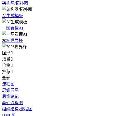
架构图/拓扑图
AI生成模板
一图看懂AI
2026世界杯
图形

场景

价格

推荐

全部
流程图
思维导图
思维笔记
基础流程图
组织结构-流程图
UML图