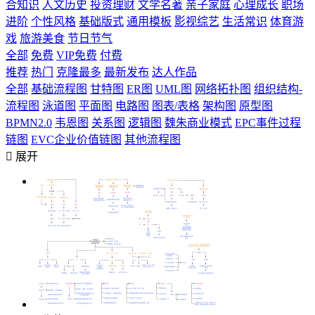
合知识
人文历史
投资理财
文学名著
亲子家庭
心理成长
职场
进阶
个性风格
基础版式
通用模板
影视综艺
生活常识
体育游
戏
旅游美食
节日节气
全部
免费
VIP免费
付费
推荐
热门
克隆最多
最新发布
达人作品
全部
基础流程图
甘特图
ER图
UML图
网络拓扑图
组织结构-
流程图
泳道图
平面图
电路图
图表/表格
架构图
原型图
BPMN2.0
韦恩图
关系图
逻辑图
魏朱商业模式
EPC事件过程
链图
EVC企业价值链图
其他流程图

展开