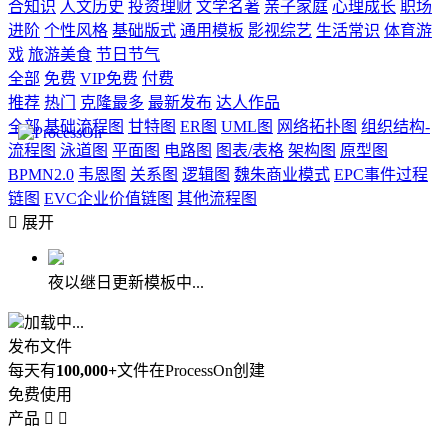
合知识
人文历史
投资理财
文学名著
亲子家庭
心理成长
职场
进阶
个性风格
基础版式
通用模板
影视综艺
生活常识
体育游
戏
旅游美食
节日节气
全部
免费
VIP免费
付费
推荐
热门
克隆最多
最新发布
达人作品
全部
基础流程图
甘特图
ER图
UML图
网络拓扑图
组织结构-
流程图
泳道图
平面图
电路图
图表/表格
架构图
原型图
BPMN2.0
韦恩图
关系图
逻辑图
魏朱商业模式
EPC事件过程
链图
EVC企业价值链图
其他流程图

展开
夜以继日更新模板中...
加载中...
发布文件
每天有
100,000+
文件在ProcessOn创建
免费使用
产品

