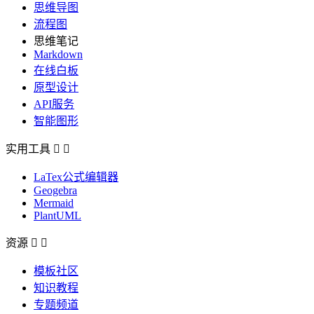
思维导图
流程图
思维笔记
Markdown
在线白板
原型设计
API服务
智能图形
实用工具


LaTex公式编辑器
Geogebra
Mermaid
PlantUML
资源


模板社区
知识教程
专题频道