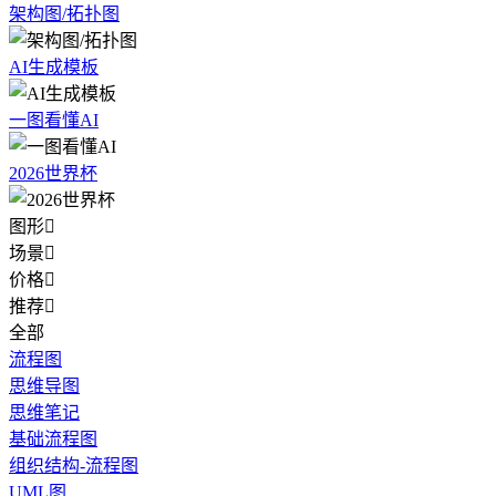
架构图/拓扑图
AI生成模板
一图看懂AI
2026世界杯
图形

场景

价格

推荐

全部
流程图
思维导图
思维笔记
基础流程图
组织结构-流程图
UML图