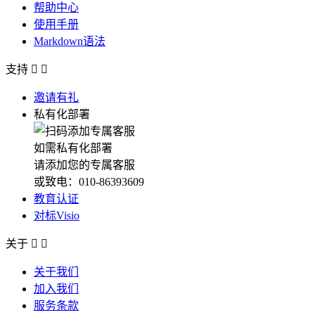
帮助中心
使用手册
Markdown语法
支持


邀请有礼
私有化部署
如需私有化部署
请添加您的专属客服
或致电：010-86393609
教育认证
对标Visio
关于


关于我们
加入我们
服务条款