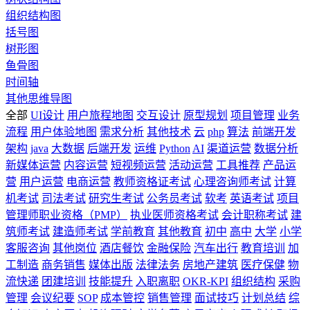
组织结构图
括号图
树形图
鱼骨图
时间轴
其他思维导图
全部
UI设计
用户旅程地图
交互设计
原型规划
项目管理
业务
流程
用户体验地图
需求分析
其他技术
云
php
算法
前端开发
架构
java
大数据
后端开发
运维
Python
AI
渠道运营
数据分析
新媒体运营
内容运营
短视频运营
活动运营
工具推荐
产品运
营
用户运营
电商运营
教师资格证考试
心理咨询师考试
计算
机考试
司法考试
研究生考试
公务员考试
软考
英语考试
项目
管理师职业资格（PMP）
执业医师资格考试
会计职称考试
建
筑师考试
建造师考试
学前教育
其他教育
初中
高中
大学
小学
客服咨询
其他岗位
酒店餐饮
金融保险
汽车出行
教育培训
加
工制造
商务销售
媒体出版
法律法务
房地产建筑
医疗保健
物
流快递
团建培训
技能提升
入职离职
OKR-KPI
组织结构
采购
管理
会议纪要
SOP
成本管控
销售管理
面试技巧
计划总结
综