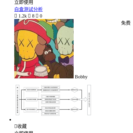
立即使用
白盒测试分析

1.2k

8

0
免费
Bobby

收藏