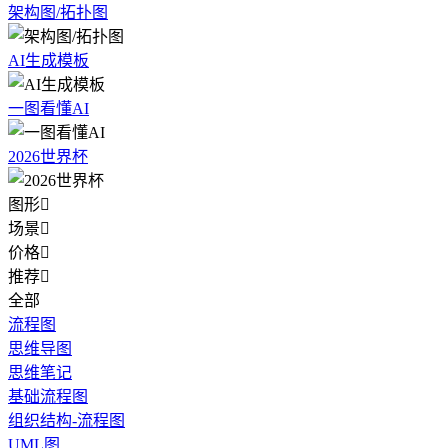
架构图/拓扑图
AI生成模板
一图看懂AI
2026世界杯
图形

场景

价格

推荐

全部
流程图
思维导图
思维笔记
基础流程图
组织结构-流程图
UML图