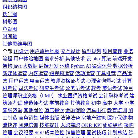
组织结构图
括号图
树形图
鱼骨图
时间轴
其他思维导图
全部
UI设计
用户旅程地图
交互设计
原型规划
项目管理
业务
流程
用户体验地图
需求分析
其他技术
云
php
算法
前端开发
架构
java
大数据
后端开发
运维
Python
AI
渠道运营
数据分析
新媒体运营
内容运营
短视频运营
活动运营
工具推荐
产品运
营
用户运营
电商运营
教师资格证考试
心理咨询师考试
计算
机考试
司法考试
研究生考试
公务员考试
软考
英语考试
项目
管理师职业资格（PMP）
执业医师资格考试
会计职称考试
建
筑师考试
建造师考试
学前教育
其他教育
初中
高中
大学
小学
客服咨询
其他岗位
酒店餐饮
金融保险
汽车出行
教育培训
加
工制造
商务销售
媒体出版
法律法务
房地产建筑
医疗保健
物
流快递
团建培训
技能提升
入职离职
OKR-KPI
组织结构
采购
管理
会议纪要
SOP
成本管控
销售管理
面试技巧
计划总结
综