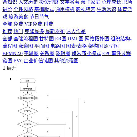
合知识
人文历史
投资理财
文学名著
亲子家庭
心理成长
职场
进阶
个性风格
基础版式
通用模板
影视综艺
生活常识
体育游
戏
旅游美食
节日节气
全部
免费
VIP免费
付费
推荐
热门
克隆最多
最新发布
达人作品
全部
基础流程图
甘特图
ER图
UML图
网络拓扑图
组织结构-
流程图
泳道图
平面图
电路图
图表/表格
架构图
原型图
BPMN2.0
韦恩图
关系图
逻辑图
魏朱商业模式
EPC事件过程
链图
EVC企业价值链图
其他流程图

展开