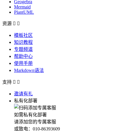
Geogebra
Mermaid
PlantUML
资源


模板社区
知识教程
专题频道
帮助中心
使用手册
Markdown语法
支持


邀请有礼
私有化部署
如需私有化部署
请添加您的专属客服
或致电：010-86393609