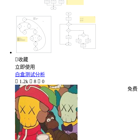

收藏
立即使用
白盒测试分析

1.2k

8

0
免费