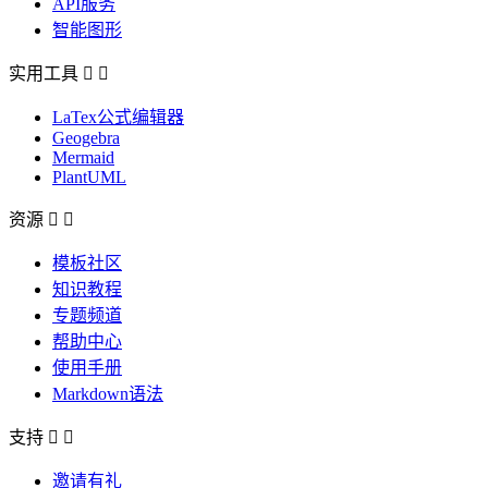
API服务
智能图形
实用工具


LaTex公式编辑器
Geogebra
Mermaid
PlantUML
资源


模板社区
知识教程
专题频道
帮助中心
使用手册
Markdown语法
支持


邀请有礼