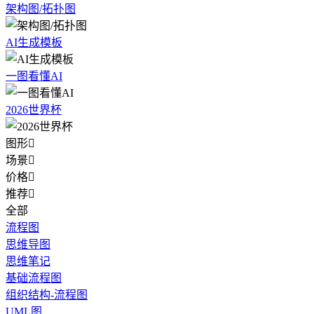
架构图/拓扑图
AI生成模板
一图看懂AI
2026世界杯
图形

场景

价格

推荐

全部
流程图
思维导图
思维笔记
基础流程图
组织结构-流程图
UML图