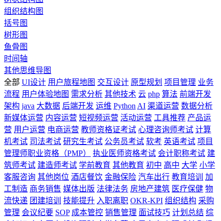
组织结构图
括号图
树形图
鱼骨图
时间轴
其他思维导图
全部
UI设计
用户旅程地图
交互设计
原型规划
项目管理
业务
流程
用户体验地图
需求分析
其他技术
云
php
算法
前端开发
架构
java
大数据
后端开发
运维
Python
AI
渠道运营
数据分析
新媒体运营
内容运营
短视频运营
活动运营
工具推荐
产品运
营
用户运营
电商运营
教师资格证考试
心理咨询师考试
计算
机考试
司法考试
研究生考试
公务员考试
软考
英语考试
项目
管理师职业资格（PMP）
执业医师资格考试
会计职称考试
建
筑师考试
建造师考试
学前教育
其他教育
初中
高中
大学
小学
客服咨询
其他岗位
酒店餐饮
金融保险
汽车出行
教育培训
加
工制造
商务销售
媒体出版
法律法务
房地产建筑
医疗保健
物
流快递
团建培训
技能提升
入职离职
OKR-KPI
组织结构
采购
管理
会议纪要
SOP
成本管控
销售管理
面试技巧
计划总结
综