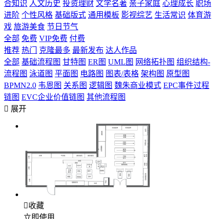
合知识
人文历史
投资理财
文学名著
亲子家庭
心理成长
职场
进阶
个性风格
基础版式
通用模板
影视综艺
生活常识
体育游
戏
旅游美食
节日节气
全部
免费
VIP免费
付费
推荐
热门
克隆最多
最新发布
达人作品
全部
基础流程图
甘特图
ER图
UML图
网络拓扑图
组织结构-
流程图
泳道图
平面图
电路图
图表/表格
架构图
原型图
BPMN2.0
韦恩图
关系图
逻辑图
魏朱商业模式
EPC事件过程
链图
EVC企业价值链图
其他流程图

展开

收藏
立即使用