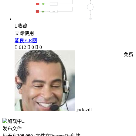

收藏
立即使用
能良E-R图

612

0

0
免费
jack-zdl
加载中...
发布文件
每天有
100,000+
文件在ProcessOn创建