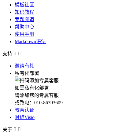
模板社区
知识教程
专题频道
帮助中心
使用手册
Markdown语法
支持


邀请有礼
私有化部署
如需私有化部署
请添加您的专属客服
或致电：010-86393609
教育认证
对标Visio
关于

