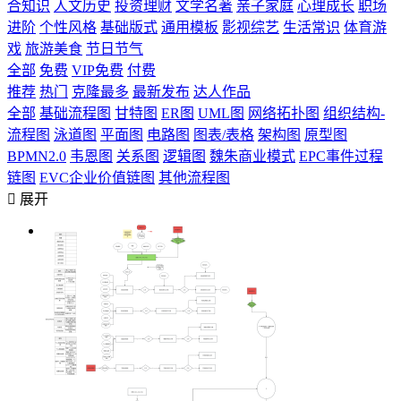
合知识
人文历史
投资理财
文学名著
亲子家庭
心理成长
职场
进阶
个性风格
基础版式
通用模板
影视综艺
生活常识
体育游
戏
旅游美食
节日节气
全部
免费
VIP免费
付费
推荐
热门
克隆最多
最新发布
达人作品
全部
基础流程图
甘特图
ER图
UML图
网络拓扑图
组织结构-
流程图
泳道图
平面图
电路图
图表/表格
架构图
原型图
BPMN2.0
韦恩图
关系图
逻辑图
魏朱商业模式
EPC事件过程
链图
EVC企业价值链图
其他流程图

展开