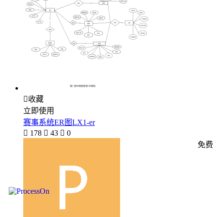

收藏
立即使用
赛事系统ER图LX1-er

178

43

0
免费