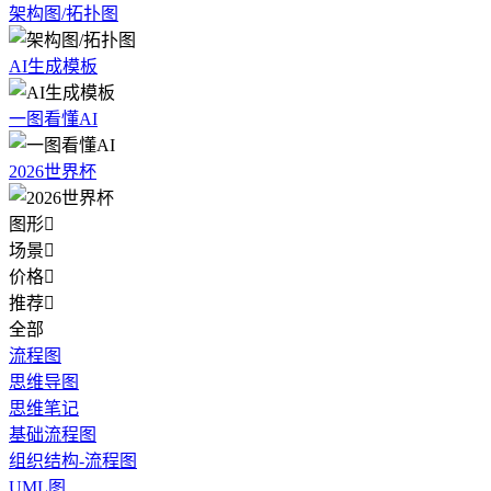
架构图/拓扑图
AI生成模板
一图看懂AI
2026世界杯
图形

场景

价格

推荐

全部
流程图
思维导图
思维笔记
基础流程图
组织结构-流程图
UML图