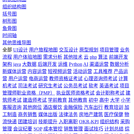
组织结构图
括号图
树形图
鱼骨图
时间轴
其他思维导图
全部
UI设计
用户旅程地图
交互设计
原型规划
项目管理
业务
流程
用户体验地图
需求分析
其他技术
云
php
算法
前端开发
架构
java
大数据
后端开发
运维
Python
AI
渠道运营
数据分析
新媒体运营
内容运营
短视频运营
活动运营
工具推荐
产品运
营
用户运营
电商运营
教师资格证考试
心理咨询师考试
计算
机考试
司法考试
研究生考试
公务员考试
软考
英语考试
项目
管理师职业资格（PMP）
执业医师资格考试
会计职称考试
建
筑师考试
建造师考试
学前教育
其他教育
初中
高中
大学
小学
客服咨询
其他岗位
酒店餐饮
金融保险
汽车出行
教育培训
加
工制造
商务销售
媒体出版
法律法务
房地产建筑
医疗保健
物
流快递
团建培训
技能提升
入职离职
OKR-KPI
组织结构
采购
管理
会议纪要
SOP
成本管控
销售管理
面试技巧
计划总结
综