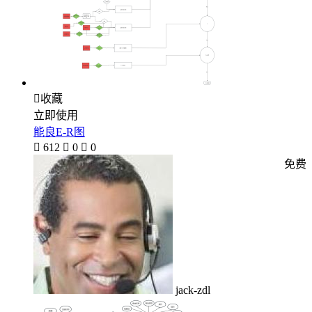

收藏
立即使用
能良E-R图

612

0

0
免费
jack-zdl