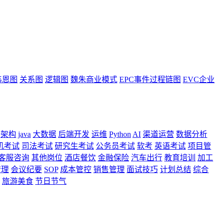
韦恩图
关系图
逻辑图
魏朱商业模式
EPC事件过程链图
EVC企业
架构
java
大数据
后端开发
运维
Python
AI
渠道运营
数据分析
机考试
司法考试
研究生考试
公务员考试
软考
英语考试
项目管
客服咨询
其他岗位
酒店餐饮
金融保险
汽车出行
教育培训
加工
管理
会议纪要
SOP
成本管控
销售管理
面试技巧
计划总结
综合
旅游美食
节日节气