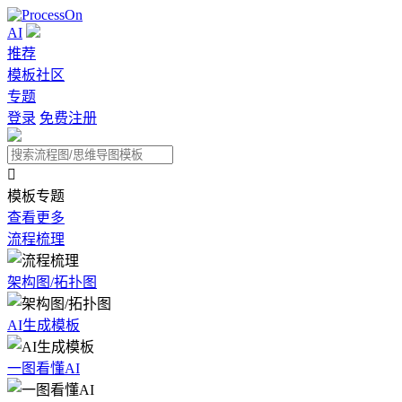
AI
推荐
模板社区
专题
登录
免费注册

模板专题
查看更多
流程梳理
架构图/拓扑图
AI生成模板
一图看懂AI