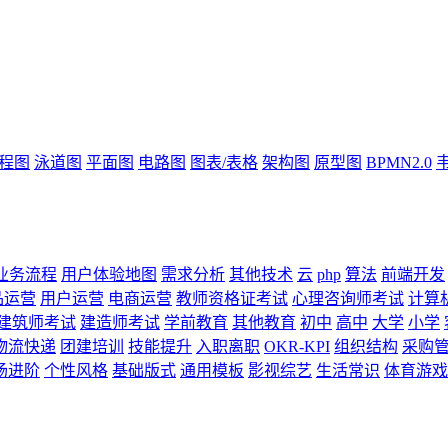
流程图
泳道图
平面图
电路图
图表/表格
架构图
原型图
BPMN2.0
业务流程
用户体验地图
需求分析
其他技术
云
php
算法
前端开发
品运营
用户运营
电商运营
教师资格证考试
心理咨询师考试
计算
建筑师考试
建造师考试
学前教育
其他教育
初中
高中
大学
小学
物流快递
团建培训
技能提升
入职离职
OKR-KPI
组织结构
采购
场进阶
个性风格
基础版式
通用模板
影视综艺
生活常识
体育游戏