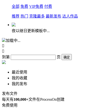
全部
免费
VIP免费
付费
推荐
热门
克隆最多
最新发布
达人作品
夜以继日更新模板中...
加载中...


到第
页
确定
最近使用
我的收藏
我的发布
发布文件
每天有
100,000+
文件在ProcessOn创建
免费使用