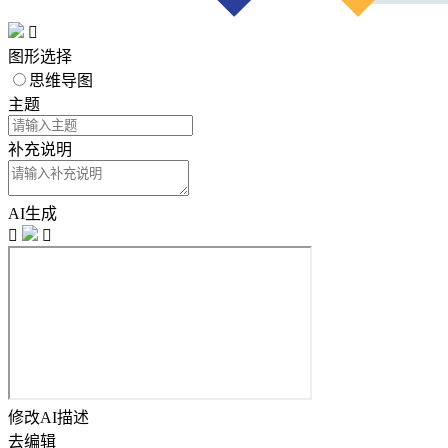

图形选择
思维导图
主题
补充说明
AI生成


修改AI描述
去编辑