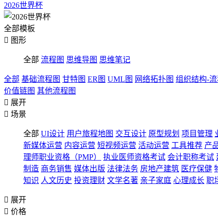
2026世界杯
全部模板

图形
全部
流程图
思维导图
思维笔记
全部
基础流程图
甘特图
ER图
UML图
网络拓扑图
组织结构-
价值链图
其他流程图

展开

场景
全部
UI设计
用户旅程地图
交互设计
原型规划
项目管理
新媒体运营
内容运营
短视频运营
活动运营
工具推荐
产
理师职业资格（PMP）
执业医师资格考试
会计职称考试
制造
商务销售
媒体出版
法律法务
房地产建筑
医疗保健
知识
人文历史
投资理财
文学名著
亲子家庭
心理成长
职

展开

价格