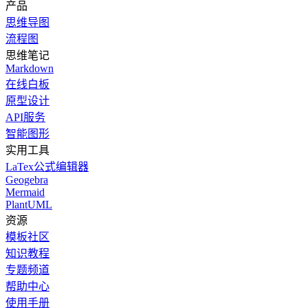
产品
思维导图
流程图
思维笔记
Markdown
在线白板
原型设计
API服务
智能图形
实用工具
LaTex公式编辑器
Geogebra
Mermaid
PlantUML
资源
模板社区
知识教程
专题频道
帮助中心
使用手册