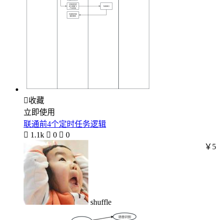

收藏
立即使用
联通前4个定时任务逻辑

1.1k

0

0
￥5
shuffle