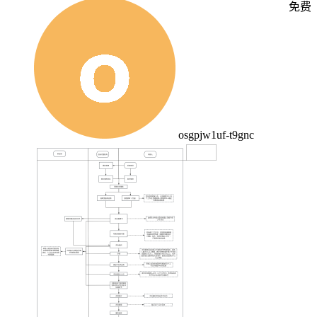
免费
osgpjw1uf-t9gnc