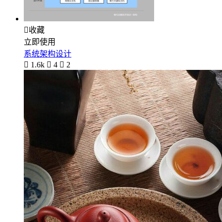

收藏
立即使用
系统架构设计

1.6k

4

2