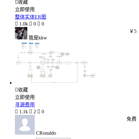

收藏
立即使用
整体实体ER图

1.0k

0

0
￥5
我是kkw

收藏
立即使用
寻源费用

1.1k

2

0
免费
CRonaldo