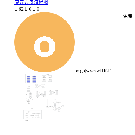
康元方舟流程图

62

0

0
免费
osgpjwyezwHIf-E