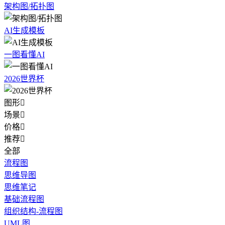
架构图/拓扑图
AI生成模板
一图看懂AI
2026世界杯
图形

场景

价格

推荐

全部
流程图
思维导图
思维笔记
基础流程图
组织结构-流程图
UML图