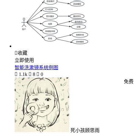

收藏
立即使用
智能洗漱镜系统例图

1.1k

8

0
免费
死小孩顾思雨