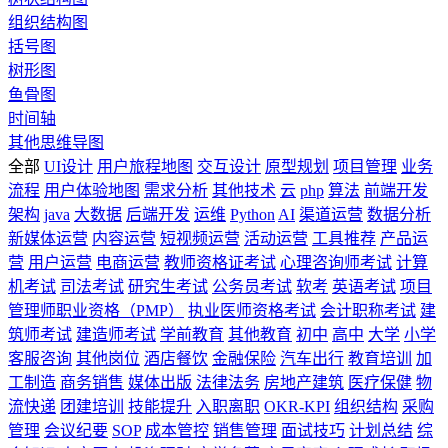
组织结构图
括号图
树形图
鱼骨图
时间轴
其他思维导图
全部
UI设计
用户旅程地图
交互设计
原型规划
项目管理
业务
流程
用户体验地图
需求分析
其他技术
云
php
算法
前端开发
架构
java
大数据
后端开发
运维
Python
AI
渠道运营
数据分析
新媒体运营
内容运营
短视频运营
活动运营
工具推荐
产品运
营
用户运营
电商运营
教师资格证考试
心理咨询师考试
计算
机考试
司法考试
研究生考试
公务员考试
软考
英语考试
项目
管理师职业资格（PMP）
执业医师资格考试
会计职称考试
建
筑师考试
建造师考试
学前教育
其他教育
初中
高中
大学
小学
客服咨询
其他岗位
酒店餐饮
金融保险
汽车出行
教育培训
加
工制造
商务销售
媒体出版
法律法务
房地产建筑
医疗保健
物
流快递
团建培训
技能提升
入职离职
OKR-KPI
组织结构
采购
管理
会议纪要
SOP
成本管控
销售管理
面试技巧
计划总结
综