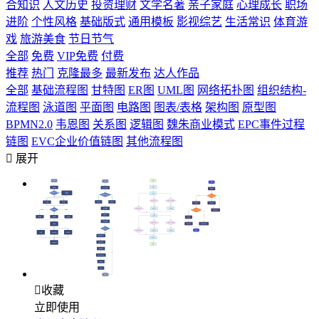
合知识
人文历史
投资理财
文学名著
亲子家庭
心理成长
职场
进阶
个性风格
基础版式
通用模板
影视综艺
生活常识
体育游
戏
旅游美食
节日节气
全部
免费
VIP免费
付费
推荐
热门
克隆最多
最新发布
达人作品
全部
基础流程图
甘特图
ER图
UML图
网络拓扑图
组织结构-
流程图
泳道图
平面图
电路图
图表/表格
架构图
原型图
BPMN2.0
韦恩图
关系图
逻辑图
魏朱商业模式
EPC事件过程
链图
EVC企业价值链图
其他流程图

展开

收藏
立即使用