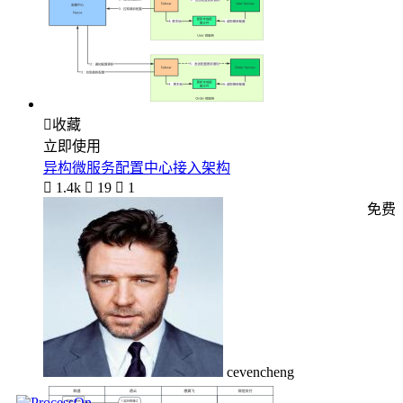

收藏
立即使用
异构微服务配置中心接入架构

1.4k

19

1
免费
cevencheng