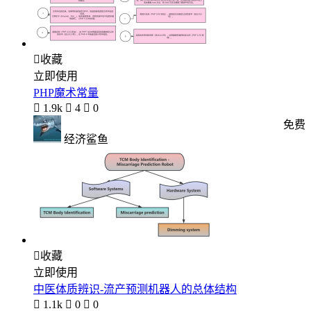

收藏
立即使用
PHP魔术常量

1.9k

4

0
免费
经济鲨鱼

收藏
立即使用
中医体质辨识-流产预测机器人的总体结构

1.1k

0

0