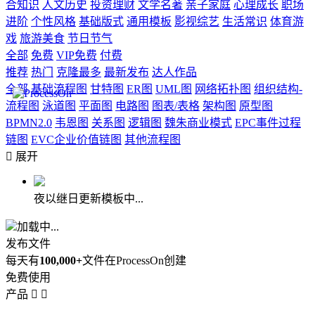
合知识
人文历史
投资理财
文学名著
亲子家庭
心理成长
职场
进阶
个性风格
基础版式
通用模板
影视综艺
生活常识
体育游
戏
旅游美食
节日节气
全部
免费
VIP免费
付费
推荐
热门
克隆最多
最新发布
达人作品
全部
基础流程图
甘特图
ER图
UML图
网络拓扑图
组织结构-
流程图
泳道图
平面图
电路图
图表/表格
架构图
原型图
BPMN2.0
韦恩图
关系图
逻辑图
魏朱商业模式
EPC事件过程
链图
EVC企业价值链图
其他流程图

展开
夜以继日更新模板中...
加载中...
发布文件
每天有
100,000+
文件在ProcessOn创建
免费使用
产品

