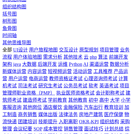
组织结构图
括号图
树形图
鱼骨图
时间轴
其他思维导图
全部
UI设计
用户旅程地图
交互设计
原型规划
项目管理
业务
流程
用户体验地图
需求分析
其他技术
云
php
算法
前端开发
架构
java
大数据
后端开发
运维
Python
AI
渠道运营
数据分析
新媒体运营
内容运营
短视频运营
活动运营
工具推荐
产品运
营
用户运营
电商运营
教师资格证考试
心理咨询师考试
计算
机考试
司法考试
研究生考试
公务员考试
软考
英语考试
项目
管理师职业资格（PMP）
执业医师资格考试
会计职称考试
建
筑师考试
建造师考试
学前教育
其他教育
初中
高中
大学
小学
客服咨询
其他岗位
酒店餐饮
金融保险
汽车出行
教育培训
加
工制造
商务销售
媒体出版
法律法务
房地产建筑
医疗保健
物
流快递
团建培训
技能提升
入职离职
OKR-KPI
组织结构
采购
管理
会议纪要
SOP
成本管控
销售管理
面试技巧
计划总结
综