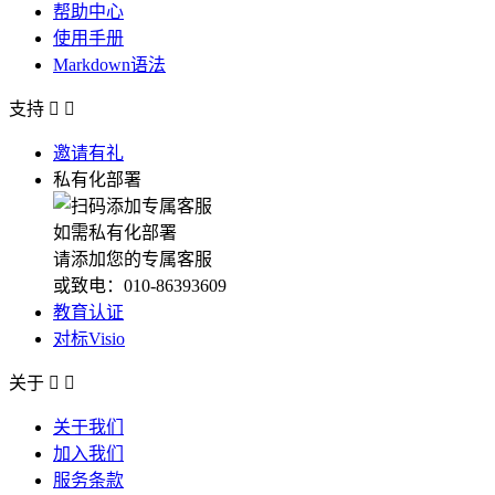
帮助中心
使用手册
Markdown语法
支持


邀请有礼
私有化部署
如需私有化部署
请添加您的专属客服
或致电：010-86393609
教育认证
对标Visio
关于


关于我们
加入我们
服务条款