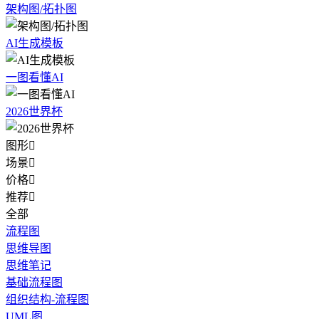
架构图/拓扑图
AI生成模板
一图看懂AI
2026世界杯
图形

场景

价格

推荐

全部
流程图
思维导图
思维笔记
基础流程图
组织结构-流程图
UML图