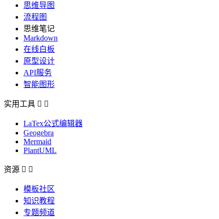
思维导图
流程图
思维笔记
Markdown
在线白板
原型设计
API服务
智能图形
实用工具


LaTex公式编辑器
Geogebra
Mermaid
PlantUML
资源


模板社区
知识教程
专题频道