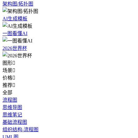
架构图/拓扑图
AI生成模板
一图看懂AI
2026世界杯
图形

场景

价格

推荐

全部
流程图
思维导图
思维笔记
基础流程图
组织结构-流程图
UML图