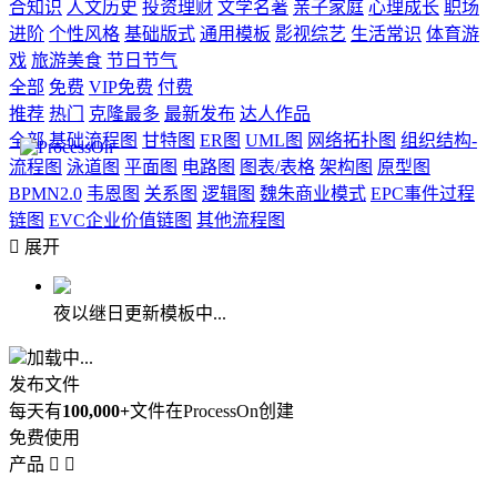
合知识
人文历史
投资理财
文学名著
亲子家庭
心理成长
职场
进阶
个性风格
基础版式
通用模板
影视综艺
生活常识
体育游
戏
旅游美食
节日节气
全部
免费
VIP免费
付费
推荐
热门
克隆最多
最新发布
达人作品
全部
基础流程图
甘特图
ER图
UML图
网络拓扑图
组织结构-
流程图
泳道图
平面图
电路图
图表/表格
架构图
原型图
BPMN2.0
韦恩图
关系图
逻辑图
魏朱商业模式
EPC事件过程
链图
EVC企业价值链图
其他流程图

展开
夜以继日更新模板中...
加载中...
发布文件
每天有
100,000+
文件在ProcessOn创建
免费使用
产品

