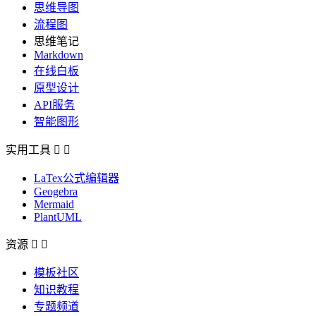
思维导图
流程图
思维笔记
Markdown
在线白板
原型设计
API服务
智能图形
实用工具


LaTex公式编辑器
Geogebra
Mermaid
PlantUML
资源


模板社区
知识教程
专题频道