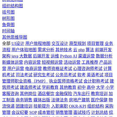
组织结构图
括号图
树形图
鱼骨图
时间轴
其他思维导图
全部
UI设计
用户旅程地图
交互设计
原型规划
项目管理
业务
流程
用户体验地图
需求分析
其他技术
云
php
算法
前端开发
架构
java
大数据
后端开发
运维
Python
AI
渠道运营
数据分析
新媒体运营
内容运营
短视频运营
活动运营
工具推荐
产品运
营
用户运营
电商运营
教师资格证考试
心理咨询师考试
计算
机考试
司法考试
研究生考试
公务员考试
软考
英语考试
项目
管理师职业资格（PMP）
执业医师资格考试
会计职称考试
建
筑师考试
建造师考试
学前教育
其他教育
初中
高中
大学
小学
客服咨询
其他岗位
酒店餐饮
金融保险
汽车出行
教育培训
加
工制造
商务销售
媒体出版
法律法务
房地产建筑
医疗保健
物
流快递
团建培训
技能提升
入职离职
OKR-KPI
组织结构
采购
管理
会议纪要
SOP
成本管控
销售管理
面试技巧
计划总结
综