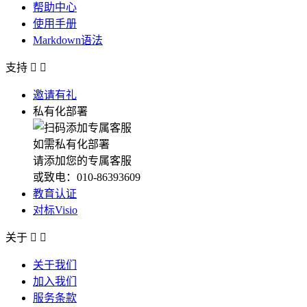
帮助中心
使用手册
Markdown语法
支持


邀请有礼
私有化部署
如需私有化部署
请添加您的专属客服
或致电：010-86393609
教育认证
对标Visio
关于


关于我们
加入我们
服务条款