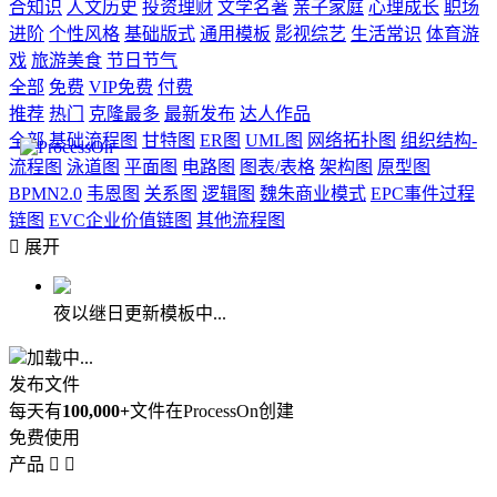
合知识
人文历史
投资理财
文学名著
亲子家庭
心理成长
职场
进阶
个性风格
基础版式
通用模板
影视综艺
生活常识
体育游
戏
旅游美食
节日节气
全部
免费
VIP免费
付费
推荐
热门
克隆最多
最新发布
达人作品
全部
基础流程图
甘特图
ER图
UML图
网络拓扑图
组织结构-
流程图
泳道图
平面图
电路图
图表/表格
架构图
原型图
BPMN2.0
韦恩图
关系图
逻辑图
魏朱商业模式
EPC事件过程
链图
EVC企业价值链图
其他流程图

展开
夜以继日更新模板中...
加载中...
发布文件
每天有
100,000+
文件在ProcessOn创建
免费使用
产品

