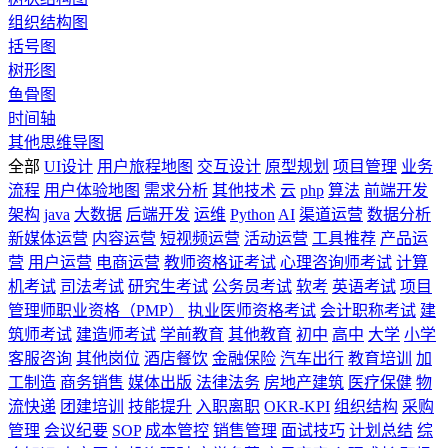
组织结构图
括号图
树形图
鱼骨图
时间轴
其他思维导图
全部
UI设计
用户旅程地图
交互设计
原型规划
项目管理
业务
流程
用户体验地图
需求分析
其他技术
云
php
算法
前端开发
架构
java
大数据
后端开发
运维
Python
AI
渠道运营
数据分析
新媒体运营
内容运营
短视频运营
活动运营
工具推荐
产品运
营
用户运营
电商运营
教师资格证考试
心理咨询师考试
计算
机考试
司法考试
研究生考试
公务员考试
软考
英语考试
项目
管理师职业资格（PMP）
执业医师资格考试
会计职称考试
建
筑师考试
建造师考试
学前教育
其他教育
初中
高中
大学
小学
客服咨询
其他岗位
酒店餐饮
金融保险
汽车出行
教育培训
加
工制造
商务销售
媒体出版
法律法务
房地产建筑
医疗保健
物
流快递
团建培训
技能提升
入职离职
OKR-KPI
组织结构
采购
管理
会议纪要
SOP
成本管控
销售管理
面试技巧
计划总结
综