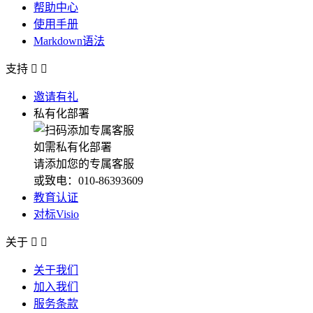
帮助中心
使用手册
Markdown语法
支持


邀请有礼
私有化部署
如需私有化部署
请添加您的专属客服
或致电：010-86393609
教育认证
对标Visio
关于


关于我们
加入我们
服务条款