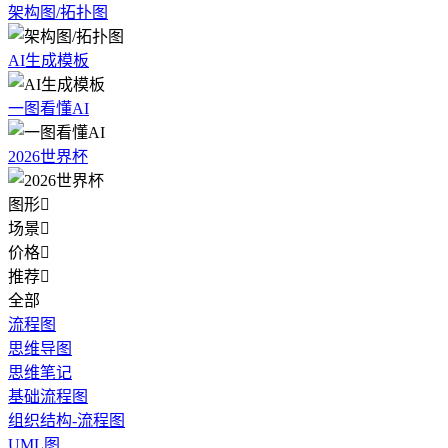
架构图/拓扑图
AI生成模板
一图看懂AI
2026世界杯
图形

场景

价格

推荐

全部
流程图
思维导图
思维笔记
基础流程图
组织结构-流程图
UML图