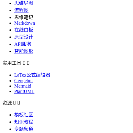
思维导图
流程图
思维笔记
Markdown
在线白板
原型设计
API服务
智能图形
实用工具


LaTex公式编辑器
Geogebra
Mermaid
PlantUML
资源


模板社区
知识教程
专题频道