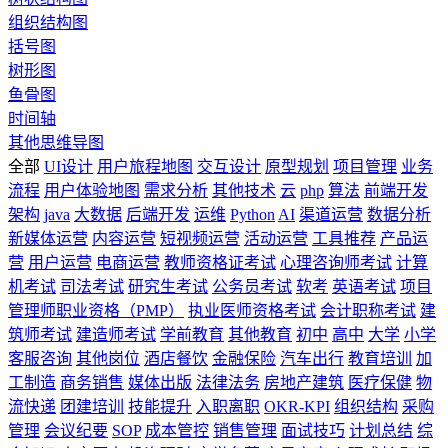
组织结构图
括号图
树形图
鱼骨图
时间轴
其他思维导图
全部
UI设计
用户旅程地图
交互设计
原型规划
项目管理
业务
流程
用户体验地图
需求分析
其他技术
云
php
算法
前端开发
架构
java
大数据
后端开发
运维
Python
AI
渠道运营
数据分析
新媒体运营
内容运营
短视频运营
活动运营
工具推荐
产品运
营
用户运营
电商运营
教师资格证考试
心理咨询师考试
计算
机考试
司法考试
研究生考试
公务员考试
软考
英语考试
项目
管理师职业资格（PMP）
执业医师资格考试
会计职称考试
建
筑师考试
建造师考试
学前教育
其他教育
初中
高中
大学
小学
客服咨询
其他岗位
酒店餐饮
金融保险
汽车出行
教育培训
加
工制造
商务销售
媒体出版
法律法务
房地产建筑
医疗保健
物
流快递
团建培训
技能提升
入职离职
OKR-KPI
组织结构
采购
管理
会议纪要
SOP
成本管控
销售管理
面试技巧
计划总结
综