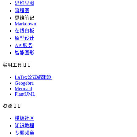
思维导图
流程图
思维笔记
Markdown
在线白板
原型设计
API服务
智能图形
实用工具


LaTex公式编辑器
Geogebra
Mermaid
PlantUML
资源


模板社区
知识教程
专题频道