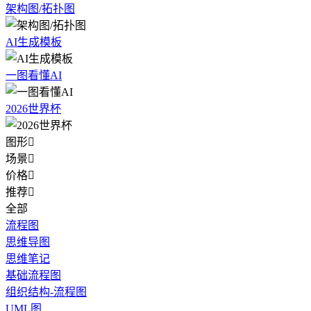
架构图/拓扑图
AI生成模板
一图看懂AI
2026世界杯
图形

场景

价格

推荐

全部
流程图
思维导图
思维笔记
基础流程图
组织结构-流程图
UML图