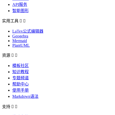
API服务
智能图形
实用工具


LaTex公式编辑器
Geogebra
Mermaid
PlantUML
资源


模板社区
知识教程
专题频道
帮助中心
使用手册
Markdown语法
支持

