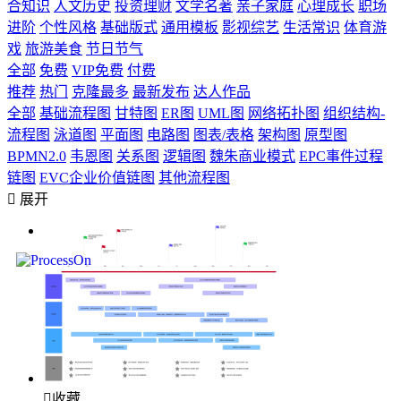
合知识
人文历史
投资理财
文学名著
亲子家庭
心理成长
职场
进阶
个性风格
基础版式
通用模板
影视综艺
生活常识
体育游
戏
旅游美食
节日节气
全部
免费
VIP免费
付费
推荐
热门
克隆最多
最新发布
达人作品
全部
基础流程图
甘特图
ER图
UML图
网络拓扑图
组织结构-
流程图
泳道图
平面图
电路图
图表/表格
架构图
原型图
BPMN2.0
韦恩图
关系图
逻辑图
魏朱商业模式
EPC事件过程
链图
EVC企业价值链图
其他流程图

展开

收藏