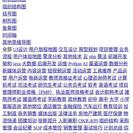
组织结构图
括号图
树形图
鱼骨图
时间轴
其他思维导图
全部
UI设计
用户旅程地图
交互设计
原型规划
项目管理
业务
流程
用户体验地图
需求分析
其他技术
云
php
算法
前端开发
架构
java
大数据
后端开发
运维
Python
AI
渠道运营
数据分析
新媒体运营
内容运营
短视频运营
活动运营
工具推荐
产品运
营
用户运营
电商运营
教师资格证考试
心理咨询师考试
计算
机考试
司法考试
研究生考试
公务员考试
软考
英语考试
项目
管理师职业资格（PMP）
执业医师资格考试
会计职称考试
建
筑师考试
建造师考试
学前教育
其他教育
初中
高中
大学
小学
客服咨询
其他岗位
酒店餐饮
金融保险
汽车出行
教育培训
加
工制造
商务销售
媒体出版
法律法务
房地产建筑
医疗保健
物
流快递
团建培训
技能提升
入职离职
OKR-KPI
组织结构
采购
管理
会议纪要
SOP
成本管控
销售管理
面试技巧
计划总结
综