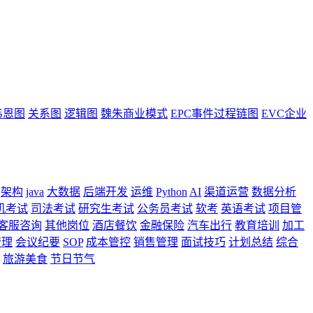
韦恩图
关系图
逻辑图
魏朱商业模式
EPC事件过程链图
EVC企业
架构
java
大数据
后端开发
运维
Python
AI
渠道运营
数据分析
机考试
司法考试
研究生考试
公务员考试
软考
英语考试
项目管
客服咨询
其他岗位
酒店餐饮
金融保险
汽车出行
教育培训
加工
管理
会议纪要
SOP
成本管控
销售管理
面试技巧
计划总结
综合
旅游美食
节日节气