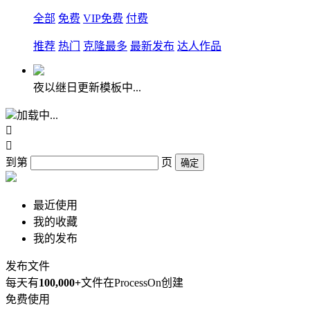
全部
免费
VIP免费
付费
推荐
热门
克隆最多
最新发布
达人作品
夜以继日更新模板中...
加载中...


到第
页
确定
最近使用
我的收藏
我的发布
发布文件
每天有
100,000+
文件在ProcessOn创建
免费使用