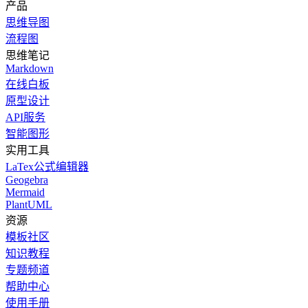
产品
思维导图
流程图
思维笔记
Markdown
在线白板
原型设计
API服务
智能图形
实用工具
LaTex公式编辑器
Geogebra
Mermaid
PlantUML
资源
模板社区
知识教程
专题频道
帮助中心
使用手册