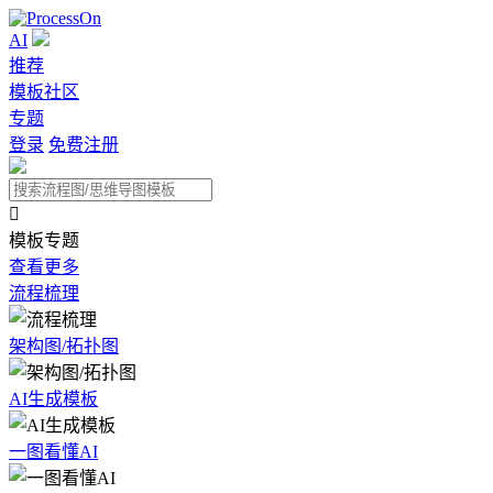
AI
推荐
模板社区
专题
登录
免费注册

模板专题
查看更多
流程梳理
架构图/拓扑图
AI生成模板
一图看懂AI