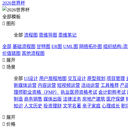
2026世界杯
全部模板

图形
全部
流程图
思维导图
思维笔记
全部
基础流程图
甘特图
ER图
UML图
网络拓扑图
组织结构-
价值链图
其他流程图

展开

场景
全部
UI设计
用户旅程地图
交互设计
原型规划
项目管理
新媒体运营
内容运营
短视频运营
活动运营
工具推荐
产
理师职业资格（PMP）
执业医师资格考试
会计职称考试
制造
商务销售
媒体出版
法律法务
房地产建筑
医疗保健
知识
人文历史
投资理财
文学名著
亲子家庭
心理成长
职

展开

价格