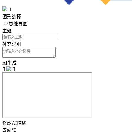

图形选择
思维导图
主题
补充说明
AI生成


修改AI描述
去编辑