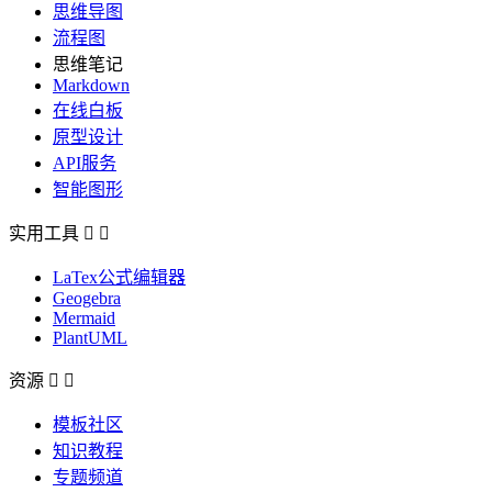
思维导图
流程图
思维笔记
Markdown
在线白板
原型设计
API服务
智能图形
实用工具


LaTex公式编辑器
Geogebra
Mermaid
PlantUML
资源


模板社区
知识教程
专题频道