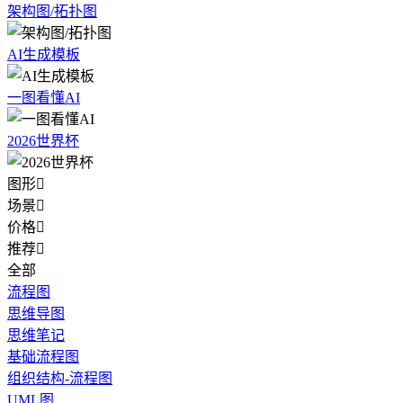
架构图/拓扑图
AI生成模板
一图看懂AI
2026世界杯
图形

场景

价格

推荐

全部
流程图
思维导图
思维笔记
基础流程图
组织结构-流程图
UML图