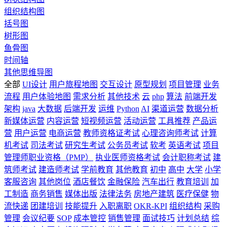
组织结构图
括号图
树形图
鱼骨图
时间轴
其他思维导图
全部
UI设计
用户旅程地图
交互设计
原型规划
项目管理
业务
流程
用户体验地图
需求分析
其他技术
云
php
算法
前端开发
架构
java
大数据
后端开发
运维
Python
AI
渠道运营
数据分析
新媒体运营
内容运营
短视频运营
活动运营
工具推荐
产品运
营
用户运营
电商运营
教师资格证考试
心理咨询师考试
计算
机考试
司法考试
研究生考试
公务员考试
软考
英语考试
项目
管理师职业资格（PMP）
执业医师资格考试
会计职称考试
建
筑师考试
建造师考试
学前教育
其他教育
初中
高中
大学
小学
客服咨询
其他岗位
酒店餐饮
金融保险
汽车出行
教育培训
加
工制造
商务销售
媒体出版
法律法务
房地产建筑
医疗保健
物
流快递
团建培训
技能提升
入职离职
OKR-KPI
组织结构
采购
管理
会议纪要
SOP
成本管控
销售管理
面试技巧
计划总结
综