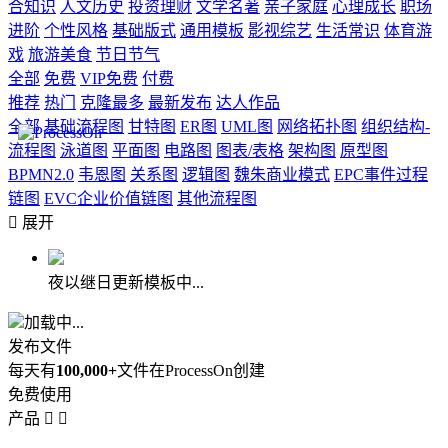
合知识
人文历史
投资理财
文学名著
亲子家庭
心理成长
职场
进阶
个性风格
基础版式
通用模板
影视综艺
生活常识
体育游
戏
旅游美食
节日节气
全部
免费
VIP免费
付费
推荐
热门
克隆最多
最新发布
达人作品
全部
基础流程图
甘特图
ER图
UML图
网络拓扑图
组织结构-
流程图
泳道图
平面图
电路图
图表/表格
架构图
原型图
BPMN2.0
韦恩图
关系图
逻辑图
魏朱商业模式
EPC事件过程
链图
EVC企业价值链图
其他流程图

展开
夜以继日更新模板中...
加载中...
发布文件
每天有
100,000+
文件在ProcessOn创建
免费使用
产品

