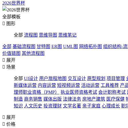
2026世界杯
全部模板

图形
全部
流程图
思维导图
思维笔记
全部
基础流程图
甘特图
ER图
UML图
网络拓扑图
组织结构-
价值链图
其他流程图

展开

场景
全部
UI设计
用户旅程地图
交互设计
原型规划
项目管理
新媒体运营
内容运营
短视频运营
活动运营
工具推荐
产
理师职业资格（PMP）
执业医师资格考试
会计职称考试
制造
商务销售
媒体出版
法律法务
房地产建筑
医疗保健
知识
人文历史
投资理财
文学名著
亲子家庭
心理成长
职

展开

价格