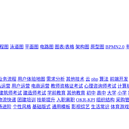
流程图
泳道图
平面图
电路图
图表/表格
架构图
原型图
BPMN2.0
业务流程
用户体验地图
需求分析
其他技术
云
php
算法
前端开发
品运营
用户运营
电商运营
教师资格证考试
心理咨询师考试
计算
建筑师考试
建造师考试
学前教育
其他教育
初中
高中
大学
小学
物流快递
团建培训
技能提升
入职离职
OKR-KPI
组织结构
采购
场进阶
个性风格
基础版式
通用模板
影视综艺
生活常识
体育游戏