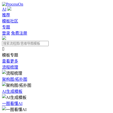
AI
推荐
模板社区
专题
登录
免费注册

模板专题
查看更多
流程梳理
架构图/拓扑图
AI生成模板
一图看懂AI