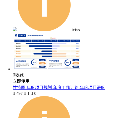
ixiao

收藏
立即使用
甘特图-年度项目规划-年度工作计划-年度项目进度

497

1

0