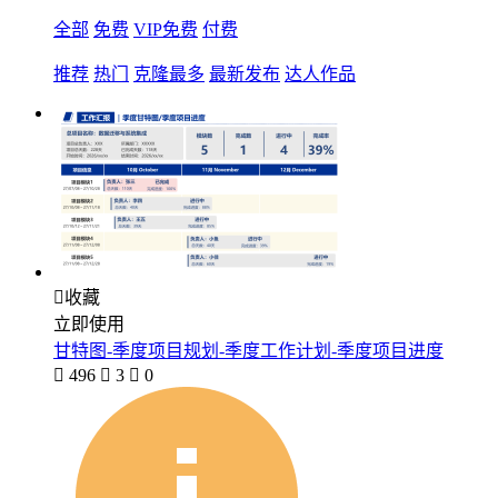
全部
免费
VIP免费
付费
推荐
热门
克隆最多
最新发布
达人作品

收藏
立即使用
甘特图-季度项目规划-季度工作计划-季度项目进度

496

3

0