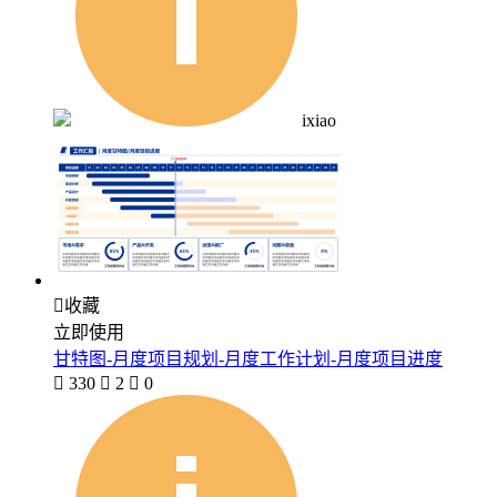
ixiao

收藏
立即使用
甘特图-月度项目规划-月度工作计划-月度项目进度

330

2

0