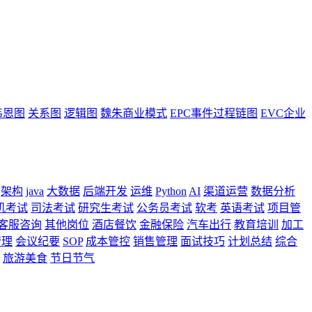
韦恩图
关系图
逻辑图
魏朱商业模式
EPC事件过程链图
EVC企业
架构
java
大数据
后端开发
运维
Python
AI
渠道运营
数据分析
机考试
司法考试
研究生考试
公务员考试
软考
英语考试
项目管
客服咨询
其他岗位
酒店餐饮
金融保险
汽车出行
教育培训
加工
管理
会议纪要
SOP
成本管控
销售管理
面试技巧
计划总结
综合
旅游美食
节日节气