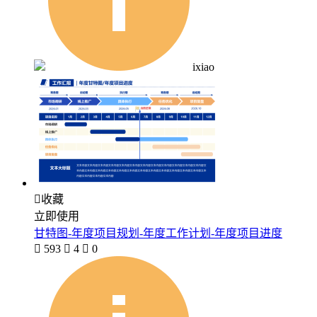
ixiao

收藏
立即使用
甘特图-年度项目规划-年度工作计划-年度项目进度

593

4

0