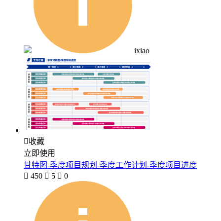
ixiao

收藏
立即使用
甘特图-季度项目规划-季度工作计划-季度项目进度

450

5

0