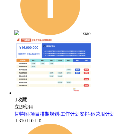
ixiao

收藏
立即使用
甘特图-项目排期规划-工作计划安排-运营周计划

310

0

0