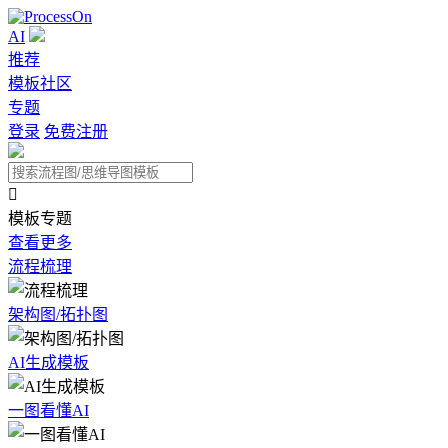
AI
推荐
模板社区
专题
登录
免费注册

模板专题
查看更多
流程梳理
架构图/拓扑图
AI生成模板
一图看懂AI