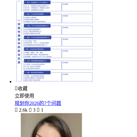

收藏
立即使用
规划你2026的7个问题

2.6k

3

1