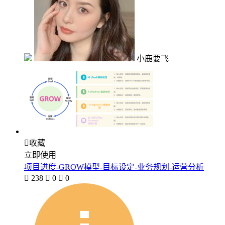
小鹿要飞

收藏
立即使用
项目进度-GROW模型-目标设定-业务规划-运营分析

238

0

0