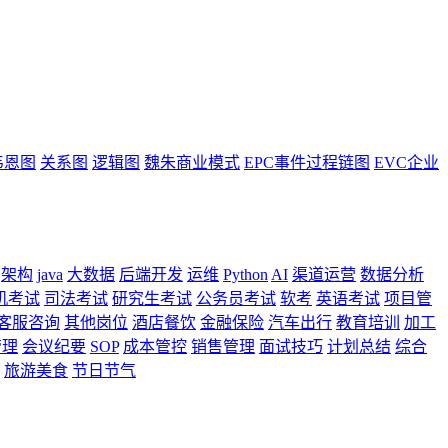
韦恩图
关系图
逻辑图
魏朱商业模式
EPC事件过程链图
EVC企业
架构
java
大数据
后端开发
运维
Python
AI
渠道运营
数据分析
机考试
司法考试
研究生考试
公务员考试
软考
英语考试
项目管
客服咨询
其他岗位
酒店餐饮
金融保险
汽车出行
教育培训
加工
管理
会议纪要
SOP
成本管控
销售管理
面试技巧
计划总结
综合
旅游美食
节日节气