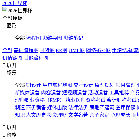
2026世界杯
全部模板

图形
全部
流程图
思维导图
思维笔记
全部
基础流程图
甘特图
ER图
UML图
网络拓扑图
组织结构-
价值链图
其他流程图

展开

场景
全部
UI设计
用户旅程地图
交互设计
原型规划
项目管理
新媒体运营
内容运营
短视频运营
活动运营
工具推荐
产
理师职业资格（PMP）
执业医师资格考试
会计职称考试
制造
商务销售
媒体出版
法律法务
房地产建筑
医疗保健
知识
人文历史
投资理财
文学名著
亲子家庭
心理成长
职

展开

价格