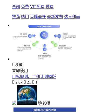
全部
免费
VIP免费
付费
推荐
热门
克隆最多
最新发布
达人作品

收藏
立即使用
目标规划、工作计划模版

2.0k

21

1
猿老师