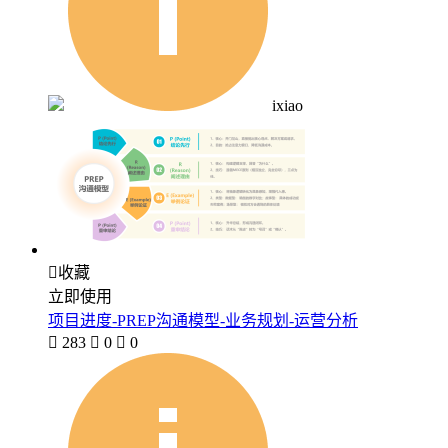
ixiao

收藏
立即使用
项目进度-PREP沟通模型-业务规划-运营分析

283

0

0