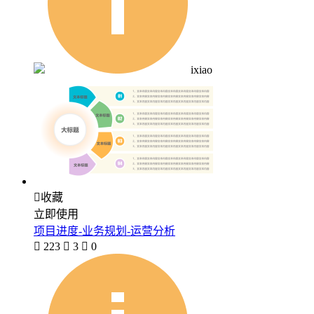
ixiao

收藏
立即使用
项目进度-业务规划-运营分析

223

3

0