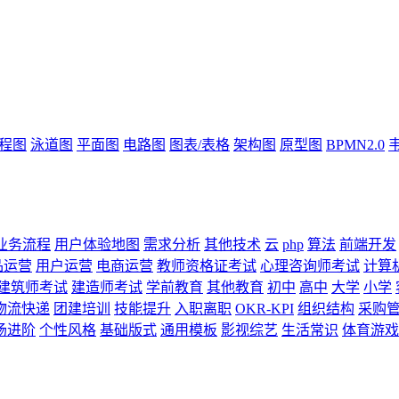
流程图
泳道图
平面图
电路图
图表/表格
架构图
原型图
BPMN2.0
业务流程
用户体验地图
需求分析
其他技术
云
php
算法
前端开发
品运营
用户运营
电商运营
教师资格证考试
心理咨询师考试
计算
建筑师考试
建造师考试
学前教育
其他教育
初中
高中
大学
小学
物流快递
团建培训
技能提升
入职离职
OKR-KPI
组织结构
采购
场进阶
个性风格
基础版式
通用模板
影视综艺
生活常识
体育游戏