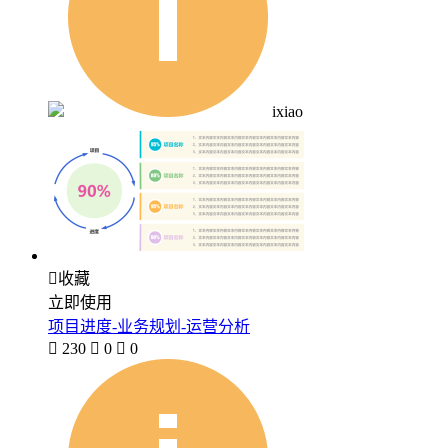
ixiao

收藏
立即使用
项目进度-业务规划-运营分析

230

0

0