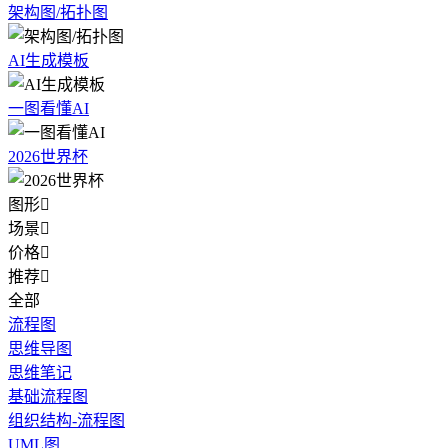
架构图/拓扑图
AI生成模板
一图看懂AI
2026世界杯
图形

场景

价格

推荐

全部
流程图
思维导图
思维笔记
基础流程图
组织结构-流程图
UML图