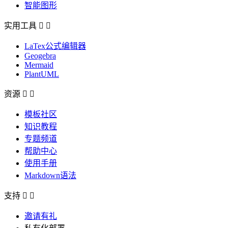
智能图形
实用工具


LaTex公式编辑器
Geogebra
Mermaid
PlantUML
资源


模板社区
知识教程
专题频道
帮助中心
使用手册
Markdown语法
支持


邀请有礼