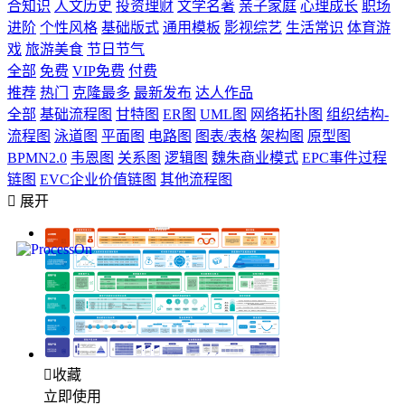
合知识
人文历史
投资理财
文学名著
亲子家庭
心理成长
职场
进阶
个性风格
基础版式
通用模板
影视综艺
生活常识
体育游
戏
旅游美食
节日节气
全部
免费
VIP免费
付费
推荐
热门
克隆最多
最新发布
达人作品
全部
基础流程图
甘特图
ER图
UML图
网络拓扑图
组织结构-
流程图
泳道图
平面图
电路图
图表/表格
架构图
原型图
BPMN2.0
韦恩图
关系图
逻辑图
魏朱商业模式
EPC事件过程
链图
EVC企业价值链图
其他流程图

展开

收藏
立即使用