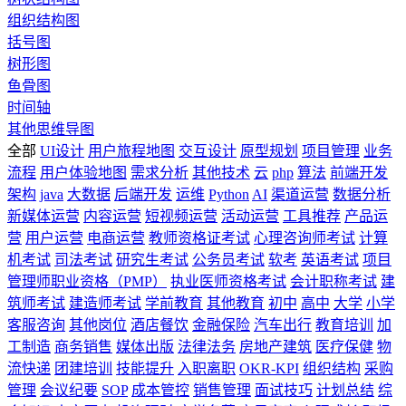
组织结构图
括号图
树形图
鱼骨图
时间轴
其他思维导图
全部
UI设计
用户旅程地图
交互设计
原型规划
项目管理
业务
流程
用户体验地图
需求分析
其他技术
云
php
算法
前端开发
架构
java
大数据
后端开发
运维
Python
AI
渠道运营
数据分析
新媒体运营
内容运营
短视频运营
活动运营
工具推荐
产品运
营
用户运营
电商运营
教师资格证考试
心理咨询师考试
计算
机考试
司法考试
研究生考试
公务员考试
软考
英语考试
项目
管理师职业资格（PMP）
执业医师资格考试
会计职称考试
建
筑师考试
建造师考试
学前教育
其他教育
初中
高中
大学
小学
客服咨询
其他岗位
酒店餐饮
金融保险
汽车出行
教育培训
加
工制造
商务销售
媒体出版
法律法务
房地产建筑
医疗保健
物
流快递
团建培训
技能提升
入职离职
OKR-KPI
组织结构
采购
管理
会议纪要
SOP
成本管控
销售管理
面试技巧
计划总结
综