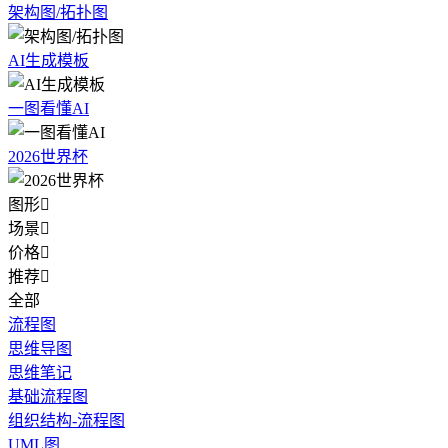
架构图/拓扑图
AI生成模板
一图看懂AI
2026世界杯
图形

场景

价格

推荐

全部
流程图
思维导图
思维笔记
基础流程图
组织结构-流程图
UML图