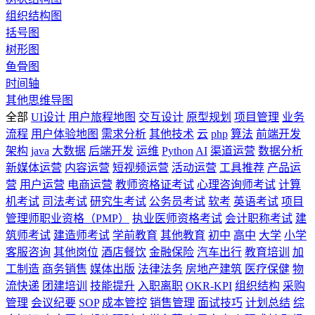
组织结构图
括号图
树形图
鱼骨图
时间轴
其他思维导图
全部
UI设计
用户旅程地图
交互设计
原型规划
项目管理
业务
流程
用户体验地图
需求分析
其他技术
云
php
算法
前端开发
架构
java
大数据
后端开发
运维
Python
AI
渠道运营
数据分析
新媒体运营
内容运营
短视频运营
活动运营
工具推荐
产品运
营
用户运营
电商运营
教师资格证考试
心理咨询师考试
计算
机考试
司法考试
研究生考试
公务员考试
软考
英语考试
项目
管理师职业资格（PMP）
执业医师资格考试
会计职称考试
建
筑师考试
建造师考试
学前教育
其他教育
初中
高中
大学
小学
客服咨询
其他岗位
酒店餐饮
金融保险
汽车出行
教育培训
加
工制造
商务销售
媒体出版
法律法务
房地产建筑
医疗保健
物
流快递
团建培训
技能提升
入职离职
OKR-KPI
组织结构
采购
管理
会议纪要
SOP
成本管控
销售管理
面试技巧
计划总结
综