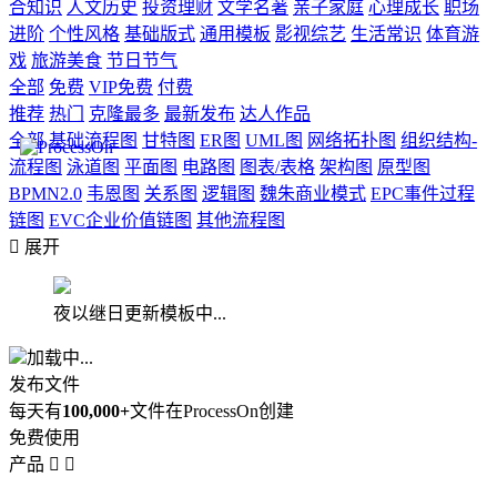
合知识
人文历史
投资理财
文学名著
亲子家庭
心理成长
职场
进阶
个性风格
基础版式
通用模板
影视综艺
生活常识
体育游
戏
旅游美食
节日节气
全部
免费
VIP免费
付费
推荐
热门
克隆最多
最新发布
达人作品
全部
基础流程图
甘特图
ER图
UML图
网络拓扑图
组织结构-
流程图
泳道图
平面图
电路图
图表/表格
架构图
原型图
BPMN2.0
韦恩图
关系图
逻辑图
魏朱商业模式
EPC事件过程
链图
EVC企业价值链图
其他流程图

展开
夜以继日更新模板中...
加载中...
发布文件
每天有
100,000+
文件在ProcessOn创建
免费使用
产品

