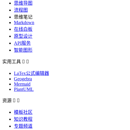
思维导图
流程图
思维笔记
Markdown
在线白板
原型设计
API服务
智能图形
实用工具


LaTex公式编辑器
Geogebra
Mermaid
PlantUML
资源


模板社区
知识教程
专题频道