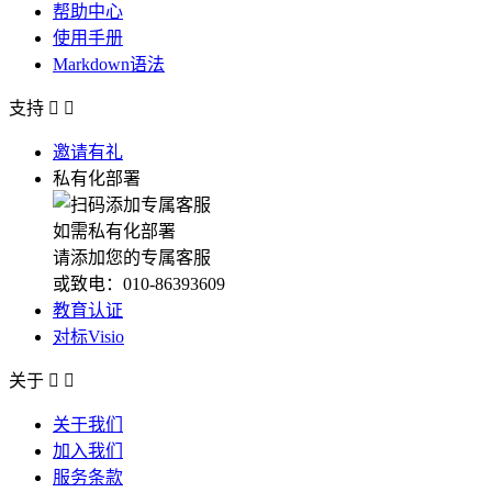
帮助中心
使用手册
Markdown语法
支持


邀请有礼
私有化部署
如需私有化部署
请添加您的专属客服
或致电：010-86393609
教育认证
对标Visio
关于


关于我们
加入我们
服务条款