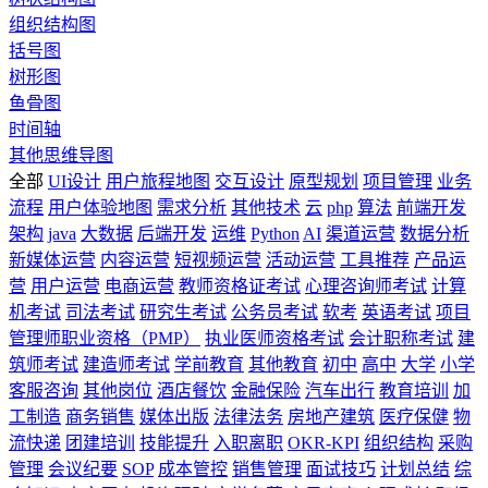
组织结构图
括号图
树形图
鱼骨图
时间轴
其他思维导图
全部
UI设计
用户旅程地图
交互设计
原型规划
项目管理
业务
流程
用户体验地图
需求分析
其他技术
云
php
算法
前端开发
架构
java
大数据
后端开发
运维
Python
AI
渠道运营
数据分析
新媒体运营
内容运营
短视频运营
活动运营
工具推荐
产品运
营
用户运营
电商运营
教师资格证考试
心理咨询师考试
计算
机考试
司法考试
研究生考试
公务员考试
软考
英语考试
项目
管理师职业资格（PMP）
执业医师资格考试
会计职称考试
建
筑师考试
建造师考试
学前教育
其他教育
初中
高中
大学
小学
客服咨询
其他岗位
酒店餐饮
金融保险
汽车出行
教育培训
加
工制造
商务销售
媒体出版
法律法务
房地产建筑
医疗保健
物
流快递
团建培训
技能提升
入职离职
OKR-KPI
组织结构
采购
管理
会议纪要
SOP
成本管控
销售管理
面试技巧
计划总结
综