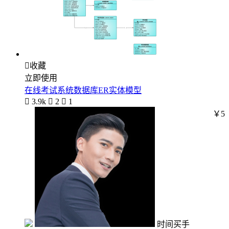

收藏
立即使用
在线考试系统数据库ER实体模型

3.9k

2

1
￥5
时间买手