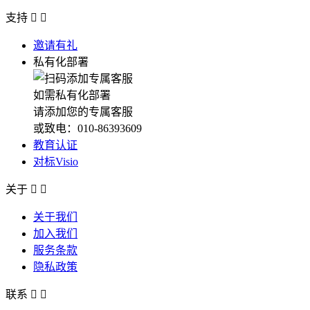
支持


邀请有礼
私有化部署
如需私有化部署
请添加您的专属客服
或致电：010-86393609
教育认证
对标Visio
关于


关于我们
加入我们
服务条款
隐私政策
联系

