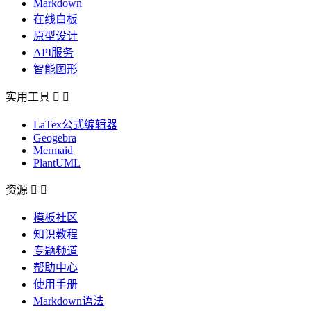
Markdown
在线白板
原型设计
API服务
智能图形
实用工具


LaTex公式编辑器
Geogebra
Mermaid
PlantUML
资源


模板社区
知识教程
专题频道
帮助中心
使用手册
Markdown语法