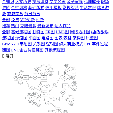
合知识
人文历史
投资理财
文学名著
亲子家庭
心理成长
职场
进阶
个性风格
基础版式
通用模板
影视综艺
生活常识
体育游
戏
旅游美食
节日节气
全部
免费
VIP免费
付费
推荐
热门
克隆最多
最新发布
达人作品
全部
基础流程图
甘特图
ER图
UML图
网络拓扑图
组织结构-
流程图
泳道图
平面图
电路图
图表/表格
架构图
原型图
BPMN2.0
韦恩图
关系图
逻辑图
魏朱商业模式
EPC事件过程
链图
EVC企业价值链图
其他流程图

展开