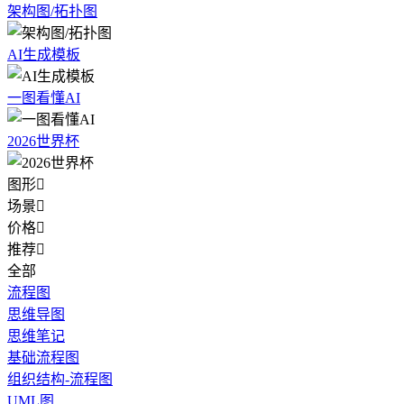
架构图/拓扑图
AI生成模板
一图看懂AI
2026世界杯
图形

场景

价格

推荐

全部
流程图
思维导图
思维笔记
基础流程图
组织结构-流程图
UML图