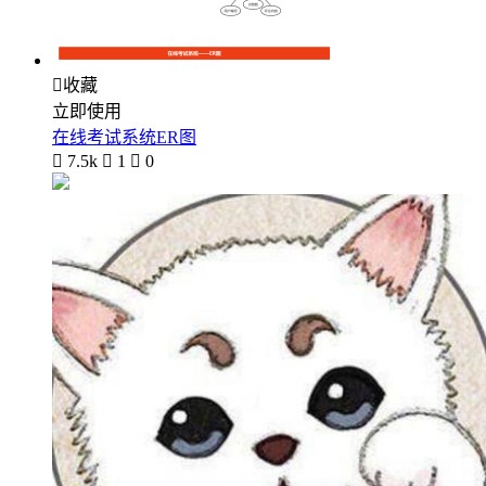

收藏
立即使用
在线考试系统ER图

7.5k

1

0