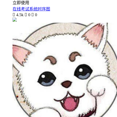
立即使用
在线考试系统时序图

4.5k

0

0