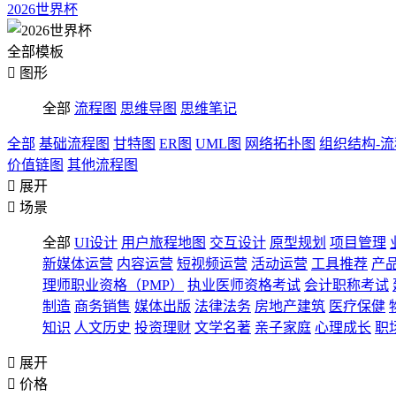
2026世界杯
全部模板

图形
全部
流程图
思维导图
思维笔记
全部
基础流程图
甘特图
ER图
UML图
网络拓扑图
组织结构-
价值链图
其他流程图

展开

场景
全部
UI设计
用户旅程地图
交互设计
原型规划
项目管理
新媒体运营
内容运营
短视频运营
活动运营
工具推荐
产
理师职业资格（PMP）
执业医师资格考试
会计职称考试
制造
商务销售
媒体出版
法律法务
房地产建筑
医疗保健
知识
人文历史
投资理财
文学名著
亲子家庭
心理成长
职

展开

价格