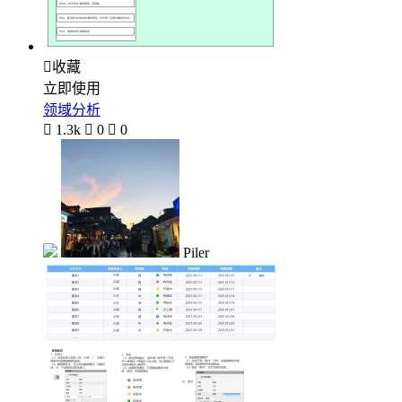

收藏
立即使用
领域分析

1.3k

0

0
Piler