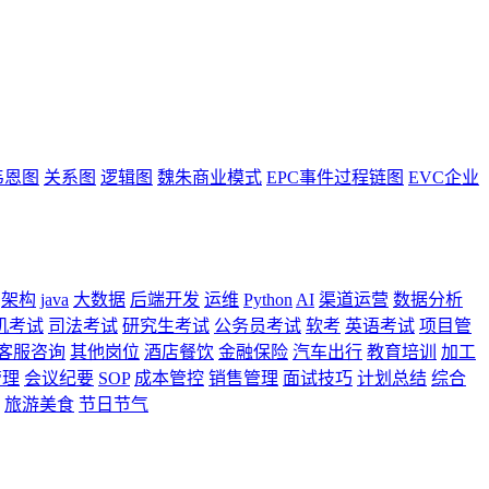
韦恩图
关系图
逻辑图
魏朱商业模式
EPC事件过程链图
EVC企业
架构
java
大数据
后端开发
运维
Python
AI
渠道运营
数据分析
机考试
司法考试
研究生考试
公务员考试
软考
英语考试
项目管
客服咨询
其他岗位
酒店餐饮
金融保险
汽车出行
教育培训
加工
管理
会议纪要
SOP
成本管控
销售管理
面试技巧
计划总结
综合
旅游美食
节日节气