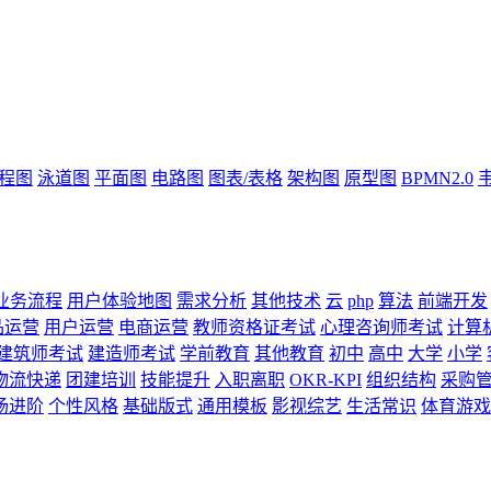
流程图
泳道图
平面图
电路图
图表/表格
架构图
原型图
BPMN2.0
业务流程
用户体验地图
需求分析
其他技术
云
php
算法
前端开发
品运营
用户运营
电商运营
教师资格证考试
心理咨询师考试
计算
建筑师考试
建造师考试
学前教育
其他教育
初中
高中
大学
小学
物流快递
团建培训
技能提升
入职离职
OKR-KPI
组织结构
采购
场进阶
个性风格
基础版式
通用模板
影视综艺
生活常识
体育游戏