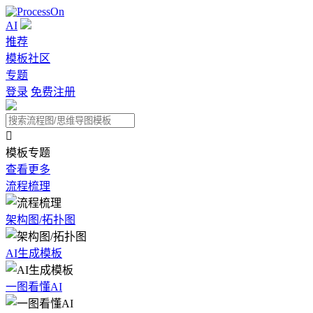
AI
推荐
模板社区
专题
登录
免费注册

模板专题
查看更多
流程梳理
架构图/拓扑图
AI生成模板
一图看懂AI