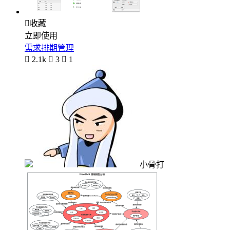

收藏
立即使用
需求排期管理

2.1k

3

1
小骨打