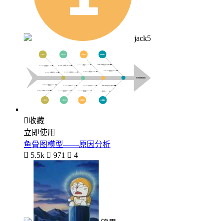
jack5

收藏
立即使用
鱼骨图模型——原因分析

5.5k

971

4