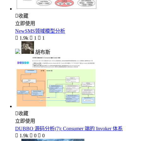

收藏
立即使用
NewSMS领域模型分析

1.9k

1

1
胡布斯

收藏
立即使用
DUBBO 源码分析(7): Consumer 端的 Invoker 体系

1.9k

0

0