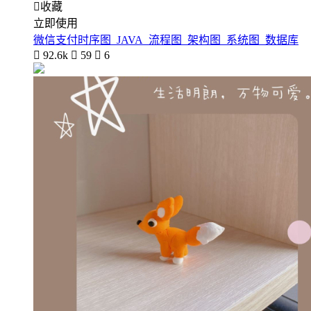

收藏
立即使用
微信支付时序图_JAVA_流程图_架构图_系统图_数据库

92.6k

59

6