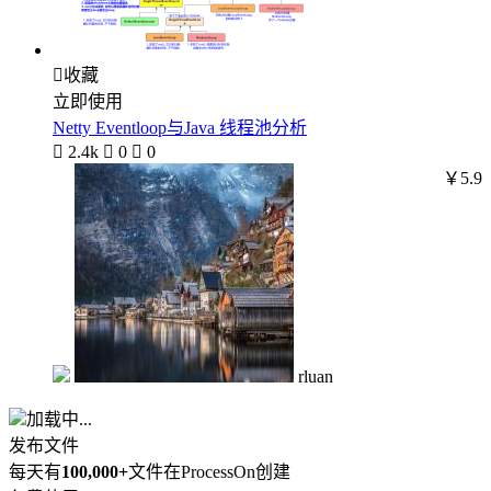

收藏
立即使用
Netty Eventloop与Java 线程池分析

2.4k

0

0
￥5.9
rluan
加载中...
发布文件
每天有
100,000+
文件在ProcessOn创建