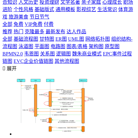
合知识
人文历史
投资理财
文学名著
亲子家庭
心理成长
职场
进阶
个性风格
基础版式
通用模板
影视综艺
生活常识
体育游
戏
旅游美食
节日节气
全部
免费
VIP免费
付费
推荐
热门
克隆最多
最新发布
达人作品
全部
基础流程图
甘特图
ER图
UML图
网络拓扑图
组织结构-
流程图
泳道图
平面图
电路图
图表/表格
架构图
原型图
BPMN2.0
韦恩图
关系图
逻辑图
魏朱商业模式
EPC事件过程
链图
EVC企业价值链图
其他流程图

展开