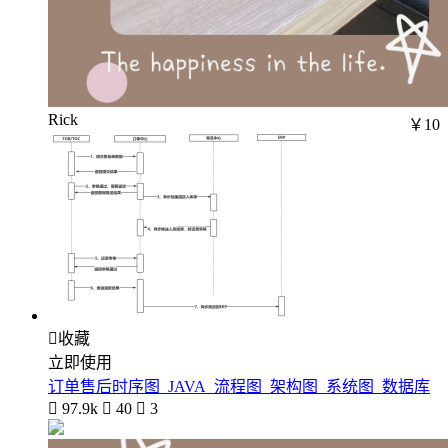
Rick
￥10

收藏
立即使用
订单售后时序图_JAVA_流程图_架构图_系统图_数据库

97.9k

40

3