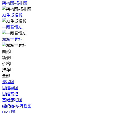
架构图/拓扑图
AI生成模板
一图看懂AI
2026世界杯
图形

场景

价格

推荐

全部
流程图
思维导图
思维笔记
基础流程图
组织结构-流程图
UML图