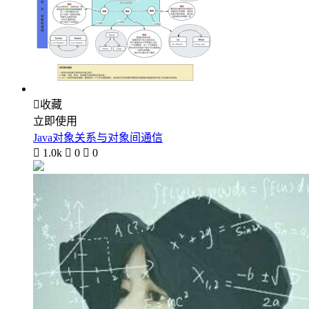

收藏
立即使用
Java对象关系与对象间通信

1.0k

0

0