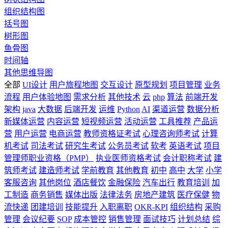
组织结构图
括号图
树形图
鱼骨图
时间轴
其他思维导图
全部
UI设计
用户旅程地图
交互设计
原型规划
项目管理
业务
流程
用户体验地图
需求分析
其他技术
云
php
算法
前端开发
架构
java
大数据
后端开发
运维
Python
AI
渠道运营
数据分析
新媒体运营
内容运营
短视频运营
活动运营
工具推荐
产品运
营
用户运营
电商运营
教师资格证考试
心理咨询师考试
计算
机考试
司法考试
研究生考试
公务员考试
软考
英语考试
项目
管理师职业资格（PMP）
执业医师资格考试
会计职称考试
建
筑师考试
建造师考试
学前教育
其他教育
初中
高中
大学
小学
客服咨询
其他岗位
酒店餐饮
金融保险
汽车出行
教育培训
加
工制造
商务销售
媒体出版
法律法务
房地产建筑
医疗保健
物
流快递
团建培训
技能提升
入职离职
OKR-KPI
组织结构
采购
管理
会议纪要
SOP
成本管控
销售管理
面试技巧
计划总结
综