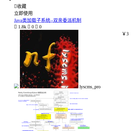

收藏
立即使用
Java类加载子系统--双亲委派机制

1.8k

0

0
￥3
lyscms_pro