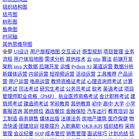
组织结构图
括号图
树形图
鱼骨图
时间轴
其他思维导图
全部
UI设计
用户旅程地图
交互设计
原型规划
项目管理
业务
流程
用户体验地图
需求分析
其他技术
云
php
算法
前端开发
架构
java
大数据
后端开发
运维
Python
AI
渠道运营
数据分析
新媒体运营
内容运营
短视频运营
活动运营
工具推荐
产品运
营
用户运营
电商运营
教师资格证考试
心理咨询师考试
计算
机考试
司法考试
研究生考试
公务员考试
软考
英语考试
项目
管理师职业资格（PMP）
执业医师资格考试
会计职称考试
建
筑师考试
建造师考试
学前教育
其他教育
初中
高中
大学
小学
客服咨询
其他岗位
酒店餐饮
金融保险
汽车出行
教育培训
加
工制造
商务销售
媒体出版
法律法务
房地产建筑
医疗保健
物
流快递
团建培训
技能提升
入职离职
OKR-KPI
组织结构
采购
管理
会议纪要
SOP
成本管控
销售管理
面试技巧
计划总结
综