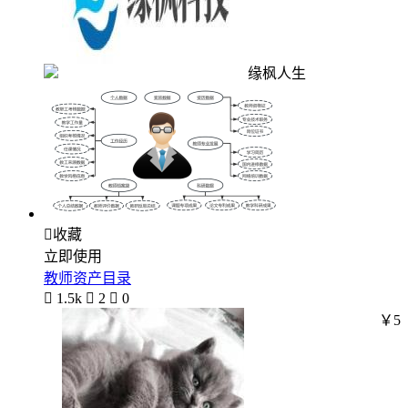
缘枫人生

收藏
立即使用
教师资产目录

1.5k

2

0
￥5