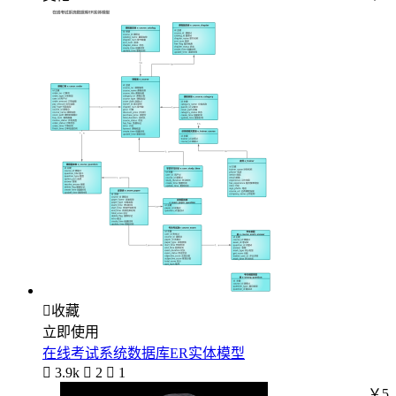

收藏
立即使用
在线考试系统数据库ER实体模型

3.9k

2

1
￥5