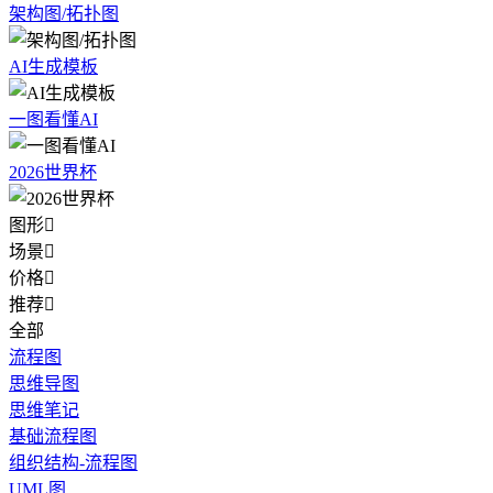
架构图/拓扑图
AI生成模板
一图看懂AI
2026世界杯
图形

场景

价格

推荐

全部
流程图
思维导图
思维笔记
基础流程图
组织结构-流程图
UML图