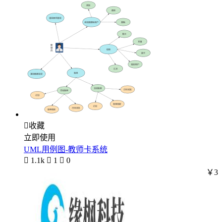

收藏
立即使用
UML用例图-教师卡系统

1.1k

1

0
￥3