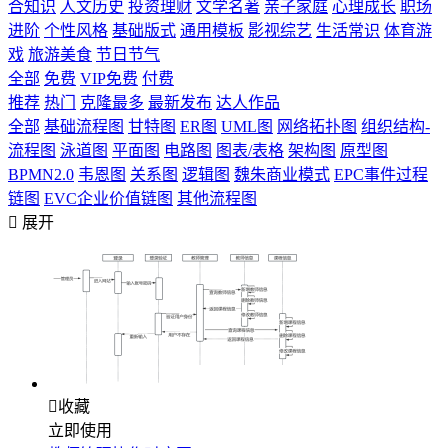
合知识
人文历史
投资理财
文学名著
亲子家庭
心理成长
职场
进阶
个性风格
基础版式
通用模板
影视综艺
生活常识
体育游
戏
旅游美食
节日节气
全部
免费
VIP免费
付费
推荐
热门
克隆最多
最新发布
达人作品
全部
基础流程图
甘特图
ER图
UML图
网络拓扑图
组织结构-
流程图
泳道图
平面图
电路图
图表/表格
架构图
原型图
BPMN2.0
韦恩图
关系图
逻辑图
魏朱商业模式
EPC事件过程
链图
EVC企业价值链图
其他流程图

展开

收藏
立即使用