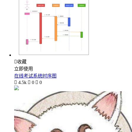

收藏
立即使用
在线考试系统时序图

4.5k

0

0