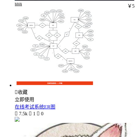
lilili
￥5

收藏
立即使用
在线考试系统ER图

7.5k

1

0