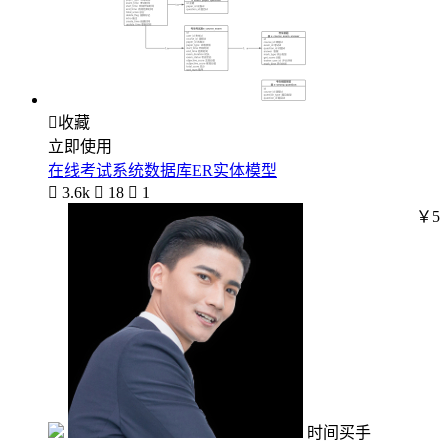

收藏
立即使用
在线考试系统数据库ER实体模型

3.6k

18

1
￥5
时间买手