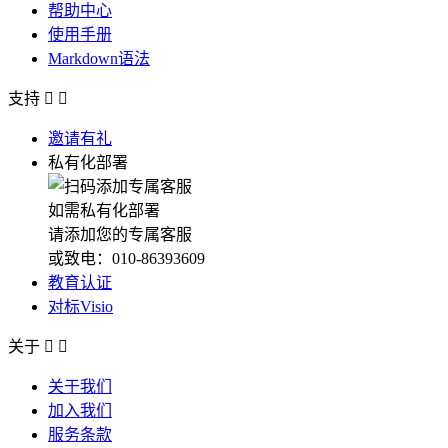
帮助中心
使用手册
Markdown语法
支持


邀请有礼
私有化部署
如需私有化部署
请添加您的专属客服
或致电：010-86393609
教育认证
对标Visio
关于


关于我们
加入我们
服务条款