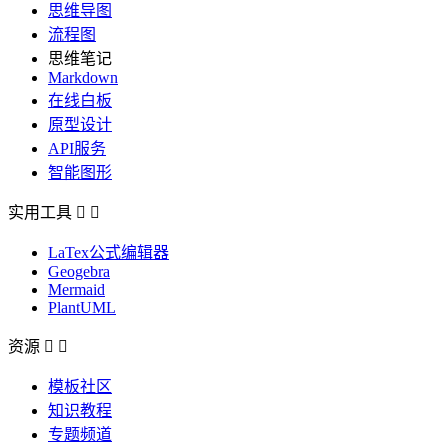
思维导图
流程图
思维笔记
Markdown
在线白板
原型设计
API服务
智能图形
实用工具


LaTex公式编辑器
Geogebra
Mermaid
PlantUML
资源


模板社区
知识教程
专题频道