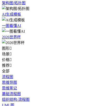
架构图/拓扑图
AI生成模板
一图看懂AI
2026世界杯
图形

场景

价格

推荐

全部
流程图
思维导图
思维笔记
基础流程图
组织结构-流程图
UML图