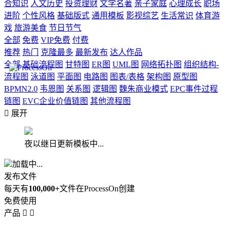
合知识
人文历史
投资理财
文学名著
亲子家庭
心理成长
职场
进阶
个性风格
基础版式
通用模板
影视综艺
生活常识
体育游
戏
旅游美食
节日节气
全部
免费
VIP免费
付费
推荐
热门
克隆最多
最新发布
达人作品
全部
基础流程图
甘特图
ER图
UML图
网络拓扑图
组织结构-
流程图
泳道图
平面图
电路图
图表/表格
架构图
原型图
BPMN2.0
韦恩图
关系图
逻辑图
魏朱商业模式
EPC事件过程
链图
EVC企业价值链图
其他流程图

展开
夜以继日更新模板中...
加载中...
发布文件
每天有
100,000+
文件在ProcessOn创建
免费使用
产品

