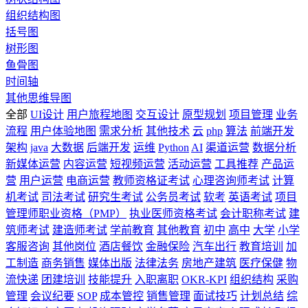
组织结构图
括号图
树形图
鱼骨图
时间轴
其他思维导图
全部
UI设计
用户旅程地图
交互设计
原型规划
项目管理
业务
流程
用户体验地图
需求分析
其他技术
云
php
算法
前端开发
架构
java
大数据
后端开发
运维
Python
AI
渠道运营
数据分析
新媒体运营
内容运营
短视频运营
活动运营
工具推荐
产品运
营
用户运营
电商运营
教师资格证考试
心理咨询师考试
计算
机考试
司法考试
研究生考试
公务员考试
软考
英语考试
项目
管理师职业资格（PMP）
执业医师资格考试
会计职称考试
建
筑师考试
建造师考试
学前教育
其他教育
初中
高中
大学
小学
客服咨询
其他岗位
酒店餐饮
金融保险
汽车出行
教育培训
加
工制造
商务销售
媒体出版
法律法务
房地产建筑
医疗保健
物
流快递
团建培训
技能提升
入职离职
OKR-KPI
组织结构
采购
管理
会议纪要
SOP
成本管控
销售管理
面试技巧
计划总结
综