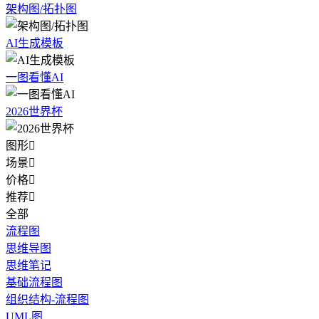
架构图/拓扑图
AI生成模板
一图看懂AI
2026世界杯
图形

场景

价格

推荐

全部
流程图
思维导图
思维笔记
基础流程图
组织结构-流程图
UML图