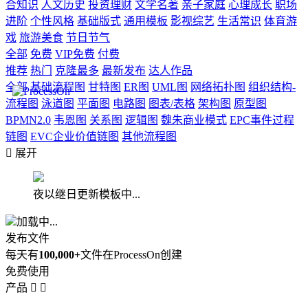
合知识
人文历史
投资理财
文学名著
亲子家庭
心理成长
职场
进阶
个性风格
基础版式
通用模板
影视综艺
生活常识
体育游
戏
旅游美食
节日节气
全部
免费
VIP免费
付费
推荐
热门
克隆最多
最新发布
达人作品
全部
基础流程图
甘特图
ER图
UML图
网络拓扑图
组织结构-
流程图
泳道图
平面图
电路图
图表/表格
架构图
原型图
BPMN2.0
韦恩图
关系图
逻辑图
魏朱商业模式
EPC事件过程
链图
EVC企业价值链图
其他流程图

展开
夜以继日更新模板中...
加载中...
发布文件
每天有
100,000+
文件在ProcessOn创建
免费使用
产品

