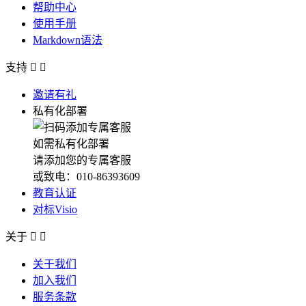
帮助中心
使用手册
Markdown语法
支持


邀请有礼
私有化部署
如需私有化部署
请添加您的专属客服
或致电：010-86393609
教育认证
对标Visio
关于


关于我们
加入我们
服务条款