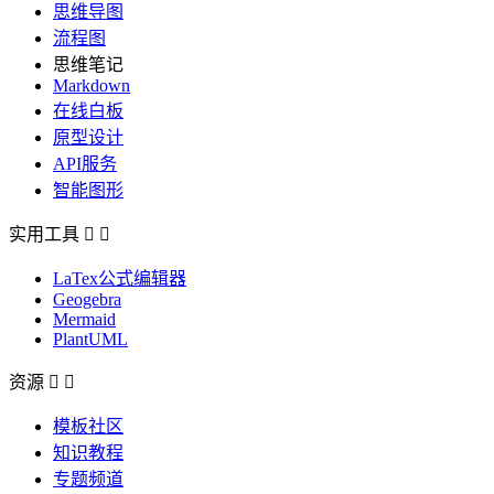
思维导图
流程图
思维笔记
Markdown
在线白板
原型设计
API服务
智能图形
实用工具


LaTex公式编辑器
Geogebra
Mermaid
PlantUML
资源


模板社区
知识教程
专题频道