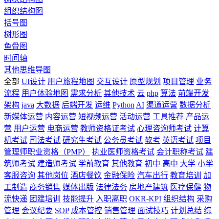
组织结构图
括号图
树形图
鱼骨图
时间轴
其他思维导图
全部
UI设计
用户旅程地图
交互设计
原型规划
项目管理
业务
流程
用户体验地图
需求分析
其他技术
云
php
算法
前端开发
架构
java
大数据
后端开发
运维
Python
AI
渠道运营
数据分析
新媒体运营
内容运营
短视频运营
活动运营
工具推荐
产品运
营
用户运营
电商运营
教师资格证考试
心理咨询师考试
计算
机考试
司法考试
研究生考试
公务员考试
软考
英语考试
项目
管理师职业资格（PMP）
执业医师资格考试
会计职称考试
建
筑师考试
建造师考试
学前教育
其他教育
初中
高中
大学
小学
客服咨询
其他岗位
酒店餐饮
金融保险
汽车出行
教育培训
加
工制造
商务销售
媒体出版
法律法务
房地产建筑
医疗保健
物
流快递
团建培训
技能提升
入职离职
OKR-KPI
组织结构
采购
管理
会议纪要
SOP
成本管控
销售管理
面试技巧
计划总结
综