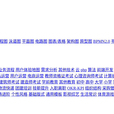
流程图
泳道图
平面图
电路图
图表/表格
架构图
原型图
BPMN2.0
业务流程
用户体验地图
需求分析
其他技术
云
php
算法
前端开发
品运营
用户运营
电商运营
教师资格证考试
心理咨询师考试
计算
建筑师考试
建造师考试
学前教育
其他教育
初中
高中
大学
小学
物流快递
团建培训
技能提升
入职离职
OKR-KPI
组织结构
采购
场进阶
个性风格
基础版式
通用模板
影视综艺
生活常识
体育游戏