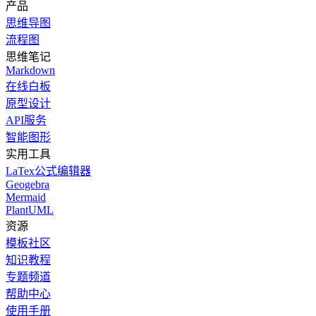
产品
思维导图
流程图
思维笔记
Markdown
在线白板
原型设计
API服务
智能图形
实用工具
LaTex公式编辑器
Geogebra
Mermaid
PlantUML
资源
模板社区
知识教程
专题频道
帮助中心
使用手册