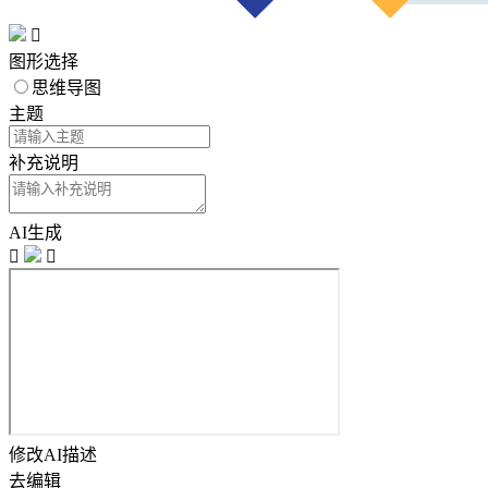

图形选择
思维导图
主题
补充说明
AI生成


修改AI描述
去编辑