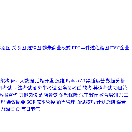
韦恩图
关系图
逻辑图
魏朱商业模式
EPC事件过程链图
EVC企业
架构
java
大数据
后端开发
运维
Python
AI
渠道运营
数据分析
机考试
司法考试
研究生考试
公务员考试
软考
英语考试
项目管
客服咨询
其他岗位
酒店餐饮
金融保险
汽车出行
教育培训
加工
管理
会议纪要
SOP
成本管控
销售管理
面试技巧
计划总结
综合
旅游美食
节日节气