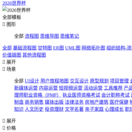
2026世界杯
全部模板

图形
全部
流程图
思维导图
思维笔记
全部
基础流程图
甘特图
ER图
UML图
网络拓扑图
组织结构-
价值链图
其他流程图

展开

场景
全部
UI设计
用户旅程地图
交互设计
原型规划
项目管理
新媒体运营
内容运营
短视频运营
活动运营
工具推荐
产
理师职业资格（PMP）
执业医师资格考试
会计职称考试
制造
商务销售
媒体出版
法律法务
房地产建筑
医疗保健
知识
人文历史
投资理财
文学名著
亲子家庭
心理成长
职

展开

价格