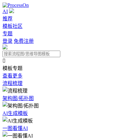
AI
推荐
模板社区
专题
登录
免费注册

模板专题
查看更多
流程梳理
架构图/拓扑图
AI生成模板
一图看懂AI