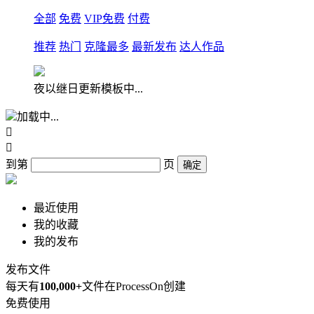
全部
免费
VIP免费
付费
推荐
热门
克隆最多
最新发布
达人作品
夜以继日更新模板中...
加载中...


到第
页
确定
最近使用
我的收藏
我的发布
发布文件
每天有
100,000+
文件在ProcessOn创建
免费使用