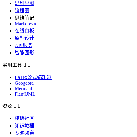
思维导图
流程图
思维笔记
Markdown
在线白板
原型设计
API服务
智能图形
实用工具


LaTex公式编辑器
Geogebra
Mermaid
PlantUML
资源


模板社区
知识教程
专题频道