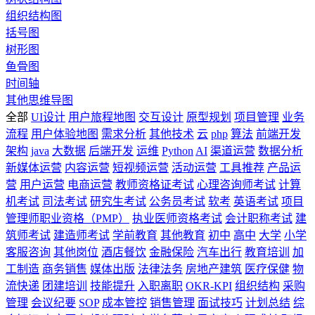
组织结构图
括号图
树形图
鱼骨图
时间轴
其他思维导图
全部
UI设计
用户旅程地图
交互设计
原型规划
项目管理
业务
流程
用户体验地图
需求分析
其他技术
云
php
算法
前端开发
架构
java
大数据
后端开发
运维
Python
AI
渠道运营
数据分析
新媒体运营
内容运营
短视频运营
活动运营
工具推荐
产品运
营
用户运营
电商运营
教师资格证考试
心理咨询师考试
计算
机考试
司法考试
研究生考试
公务员考试
软考
英语考试
项目
管理师职业资格（PMP）
执业医师资格考试
会计职称考试
建
筑师考试
建造师考试
学前教育
其他教育
初中
高中
大学
小学
客服咨询
其他岗位
酒店餐饮
金融保险
汽车出行
教育培训
加
工制造
商务销售
媒体出版
法律法务
房地产建筑
医疗保健
物
流快递
团建培训
技能提升
入职离职
OKR-KPI
组织结构
采购
管理
会议纪要
SOP
成本管控
销售管理
面试技巧
计划总结
综