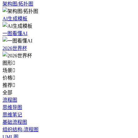
架构图/拓扑图
AI生成模板
一图看懂AI
2026世界杯
图形

场景

价格

推荐

全部
流程图
思维导图
思维笔记
基础流程图
组织结构-流程图
UML图