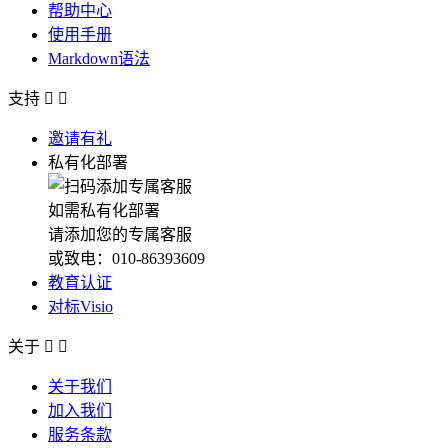
帮助中心
使用手册
Markdown语法
支持


邀请有礼
私有化部署
如需私有化部署
请添加您的专属客服
或致电：010-86393609
教育认证
对标Visio
关于


关于我们
加入我们
服务条款