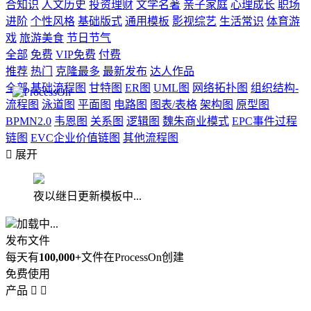
合知识
人文历史
投资理财
文学名著
亲子家庭
心理成长
职场
进阶
个性风格
基础版式
通用模板
影视综艺
生活常识
体育游
戏
旅游美食
节日节气
全部
免费
VIP免费
付费
推荐
热门
克隆最多
最新发布
达人作品
全部
基础流程图
甘特图
ER图
UML图
网络拓扑图
组织结构-
流程图
泳道图
平面图
电路图
图表/表格
架构图
原型图
BPMN2.0
韦恩图
关系图
逻辑图
魏朱商业模式
EPC事件过程
链图
EVC企业价值链图
其他流程图

展开
夜以继日更新模板中...
加载中...
发布文件
每天有
100,000+
文件在ProcessOn创建
免费使用
产品

