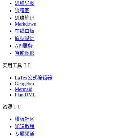
思维导图
流程图
思维笔记
Markdown
在线白板
原型设计
API服务
智能图形
实用工具


LaTex公式编辑器
Geogebra
Mermaid
PlantUML
资源


模板社区
知识教程
专题频道