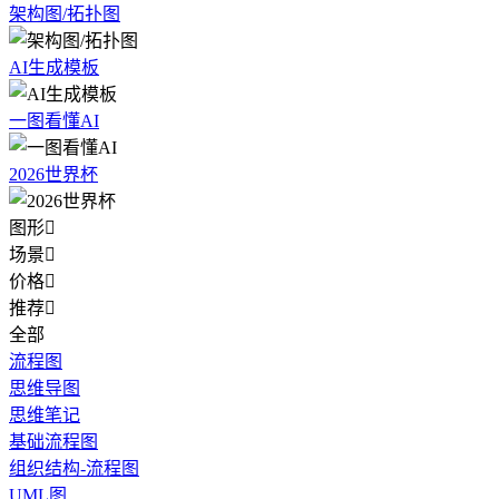
架构图/拓扑图
AI生成模板
一图看懂AI
2026世界杯
图形

场景

价格

推荐

全部
流程图
思维导图
思维笔记
基础流程图
组织结构-流程图
UML图