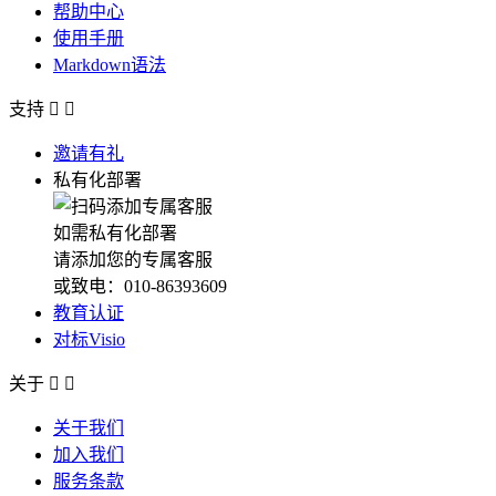
帮助中心
使用手册
Markdown语法
支持


邀请有礼
私有化部署
如需私有化部署
请添加您的专属客服
或致电：010-86393609
教育认证
对标Visio
关于


关于我们
加入我们
服务条款