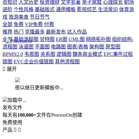
合知识
人文历史
投资理财
文学名著
亲子家庭
心理成长
职场
进阶
个性风格
基础版式
通用模板
影视综艺
生活常识
体育游
戏
旅游美食
节日节气
全部
免费
VIP免费
付费
推荐
热门
克隆最多
最新发布
达人作品
全部
基础流程图
甘特图
ER图
UML图
网络拓扑图
组织结构-
流程图
泳道图
平面图
电路图
图表/表格
架构图
原型图
BPMN2.0
韦恩图
关系图
逻辑图
魏朱商业模式
EPC事件过程
链图
EVC企业价值链图
其他流程图

展开
夜以继日更新模板中...
加载中...
发布文件
每天有
100,000+
文件在ProcessOn创建
免费使用
产品

