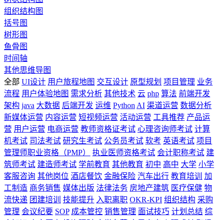
组织结构图
括号图
树形图
鱼骨图
时间轴
其他思维导图
全部
UI设计
用户旅程地图
交互设计
原型规划
项目管理
业务
流程
用户体验地图
需求分析
其他技术
云
php
算法
前端开发
架构
java
大数据
后端开发
运维
Python
AI
渠道运营
数据分析
新媒体运营
内容运营
短视频运营
活动运营
工具推荐
产品运
营
用户运营
电商运营
教师资格证考试
心理咨询师考试
计算
机考试
司法考试
研究生考试
公务员考试
软考
英语考试
项目
管理师职业资格（PMP）
执业医师资格考试
会计职称考试
建
筑师考试
建造师考试
学前教育
其他教育
初中
高中
大学
小学
客服咨询
其他岗位
酒店餐饮
金融保险
汽车出行
教育培训
加
工制造
商务销售
媒体出版
法律法务
房地产建筑
医疗保健
物
流快递
团建培训
技能提升
入职离职
OKR-KPI
组织结构
采购
管理
会议纪要
SOP
成本管控
销售管理
面试技巧
计划总结
综