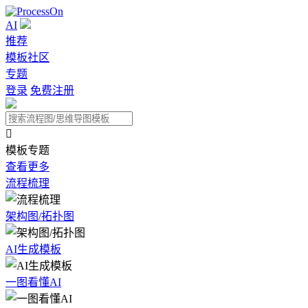
AI
推荐
模板社区
专题
登录
免费注册

模板专题
查看更多
流程梳理
架构图/拓扑图
AI生成模板
一图看懂AI