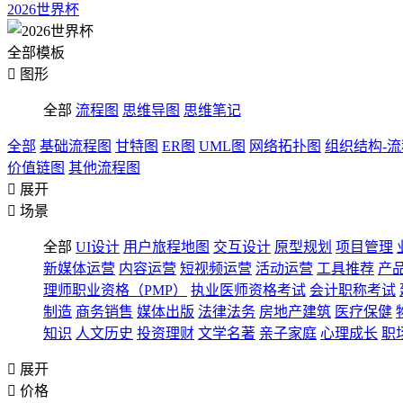
2026世界杯
全部模板

图形
全部
流程图
思维导图
思维笔记
全部
基础流程图
甘特图
ER图
UML图
网络拓扑图
组织结构-
价值链图
其他流程图

展开

场景
全部
UI设计
用户旅程地图
交互设计
原型规划
项目管理
新媒体运营
内容运营
短视频运营
活动运营
工具推荐
产
理师职业资格（PMP）
执业医师资格考试
会计职称考试
制造
商务销售
媒体出版
法律法务
房地产建筑
医疗保健
知识
人文历史
投资理财
文学名著
亲子家庭
心理成长
职

展开

价格