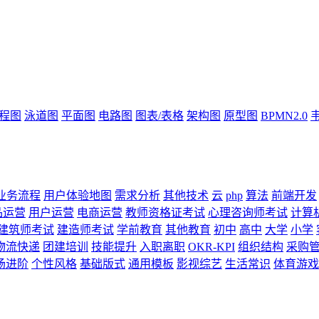
流程图
泳道图
平面图
电路图
图表/表格
架构图
原型图
BPMN2.0
业务流程
用户体验地图
需求分析
其他技术
云
php
算法
前端开发
品运营
用户运营
电商运营
教师资格证考试
心理咨询师考试
计算
建筑师考试
建造师考试
学前教育
其他教育
初中
高中
大学
小学
物流快递
团建培训
技能提升
入职离职
OKR-KPI
组织结构
采购
场进阶
个性风格
基础版式
通用模板
影视综艺
生活常识
体育游戏