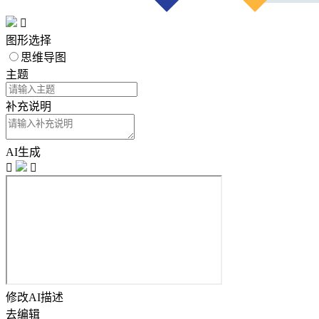

图形选择
思维导图
主题
补充说明
AI生成


修改AI描述
去编辑