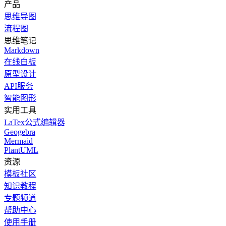
产品
思维导图
流程图
思维笔记
Markdown
在线白板
原型设计
API服务
智能图形
实用工具
LaTex公式编辑器
Geogebra
Mermaid
PlantUML
资源
模板社区
知识教程
专题频道
帮助中心
使用手册