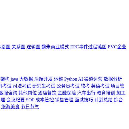
韦恩图
关系图
逻辑图
魏朱商业模式
EPC事件过程链图
EVC企业
架构
java
大数据
后端开发
运维
Python
AI
渠道运营
数据分析
机考试
司法考试
研究生考试
公务员考试
软考
英语考试
项目管
客服咨询
其他岗位
酒店餐饮
金融保险
汽车出行
教育培训
加工
管理
会议纪要
SOP
成本管控
销售管理
面试技巧
计划总结
综合
旅游美食
节日节气