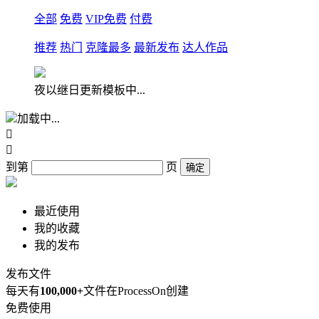
全部
免费
VIP免费
付费
推荐
热门
克隆最多
最新发布
达人作品
夜以继日更新模板中...
加载中...


到第
页
确定
最近使用
我的收藏
我的发布
发布文件
每天有
100,000+
文件在ProcessOn创建
免费使用