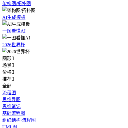
架构图/拓扑图
AI生成模板
一图看懂AI
2026世界杯
图形

场景

价格

推荐

全部
流程图
思维导图
思维笔记
基础流程图
组织结构-流程图
UML图