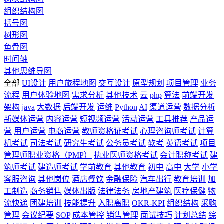
组织结构图
括号图
树形图
鱼骨图
时间轴
其他思维导图
全部
UI设计
用户旅程地图
交互设计
原型规划
项目管理
业务
流程
用户体验地图
需求分析
其他技术
云
php
算法
前端开发
架构
java
大数据
后端开发
运维
Python
AI
渠道运营
数据分析
新媒体运营
内容运营
短视频运营
活动运营
工具推荐
产品运
营
用户运营
电商运营
教师资格证考试
心理咨询师考试
计算
机考试
司法考试
研究生考试
公务员考试
软考
英语考试
项目
管理师职业资格（PMP）
执业医师资格考试
会计职称考试
建
筑师考试
建造师考试
学前教育
其他教育
初中
高中
大学
小学
客服咨询
其他岗位
酒店餐饮
金融保险
汽车出行
教育培训
加
工制造
商务销售
媒体出版
法律法务
房地产建筑
医疗保健
物
流快递
团建培训
技能提升
入职离职
OKR-KPI
组织结构
采购
管理
会议纪要
SOP
成本管控
销售管理
面试技巧
计划总结
综