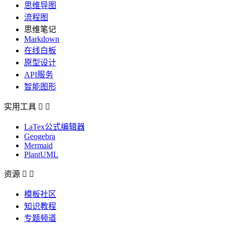
思维导图
流程图
思维笔记
Markdown
在线白板
原型设计
API服务
智能图形
实用工具


LaTex公式编辑器
Geogebra
Mermaid
PlantUML
资源


模板社区
知识教程
专题频道