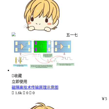
五一七

收藏
立即使用
磁隔离技术传输原理示意图

1.6k

0

0
￥5