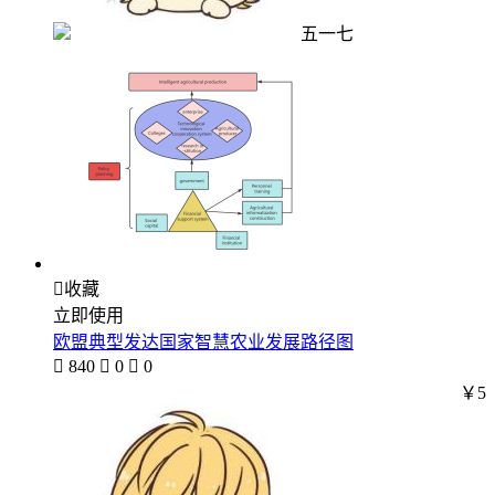
五一七

收藏
立即使用
欧盟典型发达国家智慧农业发展路径图

840

0

0
￥5