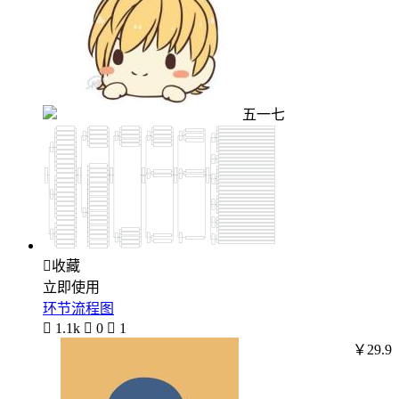
五一七

收藏
立即使用
环节流程图

1.1k

0

1
￥29.9