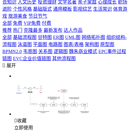
合知识
人文历史
投资理财
文学名著
亲子家庭
心理成长
职场
进阶
个性风格
基础版式
通用模板
影视综艺
生活常识
体育游
戏
旅游美食
节日节气
全部
免费
VIP免费
付费
推荐
热门
克隆最多
最新发布
达人作品
全部
基础流程图
甘特图
ER图
UML图
网络拓扑图
组织结构-
流程图
泳道图
平面图
电路图
图表/表格
架构图
原型图
BPMN2.0
韦恩图
关系图
逻辑图
魏朱商业模式
EPC事件过程
链图
EVC企业价值链图
其他流程图

展开

收藏
立即使用