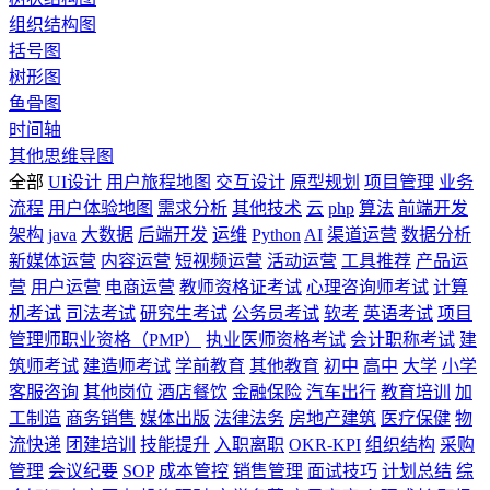
组织结构图
括号图
树形图
鱼骨图
时间轴
其他思维导图
全部
UI设计
用户旅程地图
交互设计
原型规划
项目管理
业务
流程
用户体验地图
需求分析
其他技术
云
php
算法
前端开发
架构
java
大数据
后端开发
运维
Python
AI
渠道运营
数据分析
新媒体运营
内容运营
短视频运营
活动运营
工具推荐
产品运
营
用户运营
电商运营
教师资格证考试
心理咨询师考试
计算
机考试
司法考试
研究生考试
公务员考试
软考
英语考试
项目
管理师职业资格（PMP）
执业医师资格考试
会计职称考试
建
筑师考试
建造师考试
学前教育
其他教育
初中
高中
大学
小学
客服咨询
其他岗位
酒店餐饮
金融保险
汽车出行
教育培训
加
工制造
商务销售
媒体出版
法律法务
房地产建筑
医疗保健
物
流快递
团建培训
技能提升
入职离职
OKR-KPI
组织结构
采购
管理
会议纪要
SOP
成本管控
销售管理
面试技巧
计划总结
综