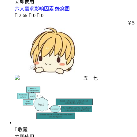
立即使用
六大需求影响因素 蜂窝图

2.6k

0

0
￥5
五一七

收藏
立即使用