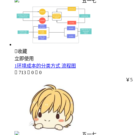
五一七

收藏
立即使用
1环境成本的分类方式 流程图

713

0

0
￥5
五一七