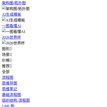
架构图/拓扑图
AI生成模板
一图看懂AI
2026世界杯
图形

场景

价格

推荐

全部
流程图
思维导图
思维笔记
基础流程图
组织结构-流程图
UML图