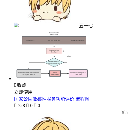
五一七

收藏
立即使用
国家公园敏感性服务功能评价 流程图

728

0

0
￥5