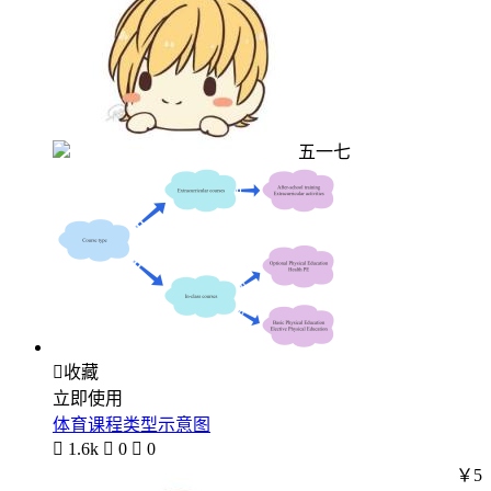
五一七

收藏
立即使用
体育课程类型示意图

1.6k

0

0
￥5