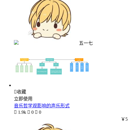
五一七

收藏
立即使用
音乐哲学观影响的声乐形式

1.9k

0

0
￥5