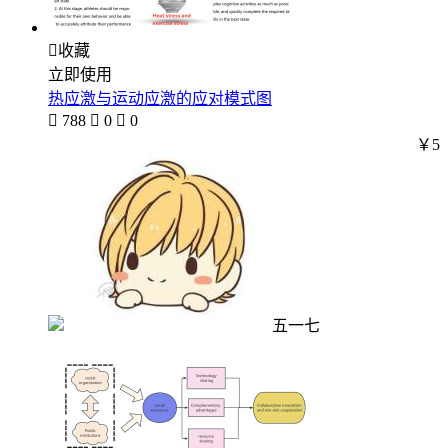

收藏
立即使用
热应激与运动应激的应对模式图

788

0

0
￥5
五一七