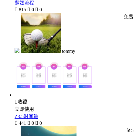
翻譯流程

815

0

0
免费
tommy

收藏
立即使用
Z3.5时间轴

441

0

0
￥5