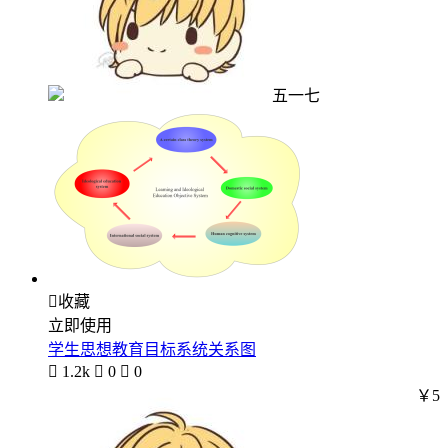
五一七

收藏
立即使用
学生思想教育目标系统关系图

1.2k

0

0
￥5